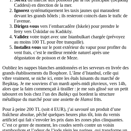
Caddesi) en direction de la mer.
Ignorez
systématiquement les taxis jaunes qui maraudent
devant les grands hôtels ; ils resteront coincés dans le trafic de
l’avenue.
Dirigez-vous
vers l’embarcadère (Iskele) pour prendre le
ferry vers Üsküdar ou Kadıköy.
Validez
votre trajet avec une Istanbulkart chargée (prévoyez
au moins 100 TL pour être tranquille).
Installez-vous
sur le pont extérieur du vapur pour profiter du
vent frais, c’est le meilleur remède naturel après une
dégustation de poisson et de Meze.
Oubliez les nappes blanches amidonnées et les serveurs en livrée des
grands établissements du Bosphore. L’âme d’Istanbul, celle qui
vibre vraiment, se niche ici, entre les étals luisants du marché de
Beşiktaş. Je me souviens d’un mardi après-midi pluvieux, vers 14h,
alors que la faim commençait à tirailler : je me suis glissé sur un petit
tabouret en bois chez l’un des
Balıkçı
qui bordent la structure
métallique du marché pour une assiette de
Hamsi
frits.
Pour à peine 200 TL (soit 4 EUR), j’ai savouré un produit d’une
fraîcheur absolue, pêché quelques heures plus tôt, loin du vernis
artificiel qui fait s’envoler les prix dans les zones plus clinquantes.
C’est ce genre de moment, les coudes serrés contre un voisin
stambouliote et l’odeur de l’iode plein les narines, qui transforme un