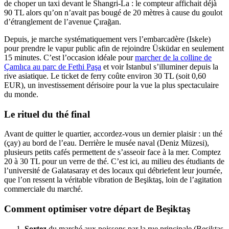
de choper un taxi devant le Shangri-La : le compteur affichait déjà
90 TL alors qu’on n’avait pas bougé de 20 mètres à cause du goulot
d’étranglement de l’avenue Çırağan.
Depuis, je marche systématiquement vers l’embarcadère (Iskele)
pour prendre le vapur public afin de rejoindre Üsküdar en seulement
15 minutes. C’est l’occasion idéale pour
marcher de la colline de
Çamlıca au parc de Fethi Paşa
et voir Istanbul s’illuminer depuis la
rive asiatique. Le ticket de ferry coûte environ 30 TL (soit 0,60
EUR), un investissement dérisoire pour la vue la plus spectaculaire
du monde.
Le rituel du thé final
Avant de quitter le quartier, accordez-vous un dernier plaisir : un thé
(çay) au bord de l’eau. Derrière le musée naval (Deniz Müzesi),
plusieurs petits cafés permettent de s’asseoir face à la mer. Comptez
20 à 30 TL pour un verre de thé. C’est ici, au milieu des étudiants de
l’université de Galatasaray et des locaux qui débriefent leur journée,
que l’on ressent la véritable vibration de Beşiktaş, loin de l’agitation
commerciale du marché.
Comment optimiser votre départ de Beşiktaş
Sortez
du marché aux poissons par la rue principale (Beşiktaş