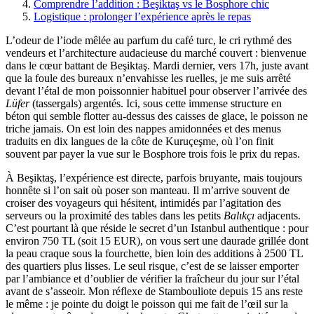
Comprendre l’addition : Beşiktaş vs le Bosphore chic
Logistique : prolonger l’expérience après le repas
L’odeur de l’iode mêlée au parfum du café turc, le cri rythmé des
vendeurs et l’architecture audacieuse du marché couvert : bienvenue
dans le cœur battant de Beşiktaş. Mardi dernier, vers 17h, juste avant
que la foule des bureaux n’envahisse les ruelles, je me suis arrêté
devant l’étal de mon poissonnier habituel pour observer l’arrivée des
Lüfer
(tassergals) argentés. Ici, sous cette immense structure en
béton qui semble flotter au-dessus des caisses de glace, le poisson ne
triche jamais. On est loin des nappes amidonnées et des menus
traduits en dix langues de la côte de Kuruçeşme, où l’on finit
souvent par payer la vue sur le Bosphore trois fois le prix du repas.
À Beşiktaş, l’expérience est directe, parfois bruyante, mais toujours
honnête si l’on sait où poser son manteau. Il m’arrive souvent de
croiser des voyageurs qui hésitent, intimidés par l’agitation des
serveurs ou la proximité des tables dans les petits
Balıkçı
adjacents.
C’est pourtant là que réside le secret d’un Istanbul authentique : pour
environ 750 TL (soit 15 EUR), on vous sert une daurade grillée dont
la peau craque sous la fourchette, bien loin des additions à 2500 TL
des quartiers plus lisses. Le seul risque, c’est de se laisser emporter
par l’ambiance et d’oublier de vérifier la fraîcheur du jour sur l’étal
avant de s’asseoir. Mon réflexe de Stambouliote depuis 15 ans reste
le même : je pointe du doigt le poisson qui me fait de l’œil sur la