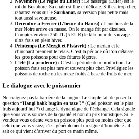
Novembre (Le règne du Lüfer) :
Le tassergal (Lüfer) est le
roi du Bosphore. Sa chair est fine et délicate. S’il est trop cher,
rabattez-vous sur le
Sarıkanat
, sa version plus petite mais
tout aussi savoureuse.
Décembre à Février (L’heure du Hamsi) :
L’anchois de la
mer Noire arrive en masse. On le mange frit par dizaines.
Comptez environ 250 TL (5 EUR) le kilo pour du sauvage
ultra-frais en plein hiver.
Printemps (Le Mezgit et l’Istavrit) :
Le merlan et le
chinchard prennent le relais. C’est la période où l’on délaisse
les gros poissons pour des fritures légères.
L’été (La prudence) :
C’est la période de reproduction. Le
poisson frais est plus rare et souvent plus cher. Privilégiez les
poissons de roche ou les meze froids à base de fruits de mer.
Le dialogue avec le poissonnier
Ne craignez pas la barrière de la langue. Le simple fait de poser la
question
“Hangi balık bugün en taze ?”
(Quel poisson est le plus
frais aujourd’hui ?) change la dynamique de l’échange. Cela signale
que vous vous souciez de la qualité et non du prix touristique. Si le
vendeur vous oriente vers un poisson plus petit ou moins cher que
celui que vous visiez, c’est généralement un signe d’honnêteté : il
sait ce qui vient d’arriver du port ce matin même.