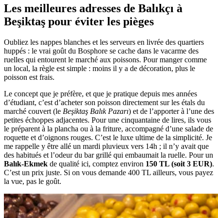
Les meilleures adresses de Balıkçı à
Beşiktaş pour éviter les pièges
Oubliez les nappes blanches et les serveurs en livrée des quartiers
huppés : le vrai goût du Bosphore se cache dans le vacarme des
ruelles qui entourent le marché aux poissons. Pour manger comme
un local, la règle est simple : moins il y a de décoration, plus le
poisson est frais.
Le concept que je préfère, et que je pratique depuis mes années
d’étudiant, c’est d’acheter son poisson directement sur les étals du
marché couvert (le
Beşiktaş Balık Pazarı
) et de l’apporter à l’une des
petites échoppes adjacentes. Pour une cinquantaine de lires, ils vous
le préparent à la plancha ou à la friture, accompagné d’une salade de
roquette et d’oignons rouges. C’est le luxe ultime de la simplicité. Je
me rappelle y être allé un mardi pluvieux vers 14h ; il n’y avait que
des habitués et l’odeur du bar grillé qui embaumait la ruelle. Pour un
Balık-Ekmek
de qualité ici, comptez environ
150 TL (soit 3 EUR)
.
C’est un prix juste. Si on vous demande 400 TL ailleurs, vous payez
la vue, pas le goût.