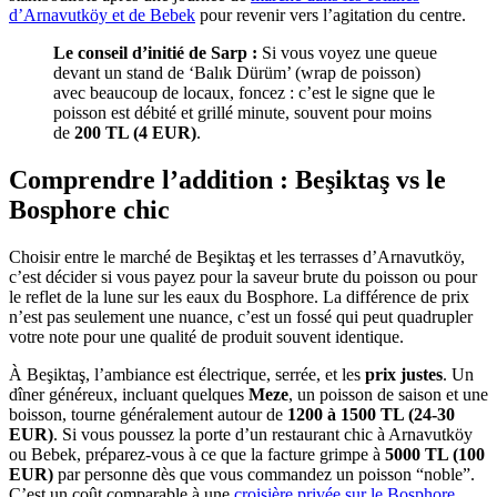
d’Arnavutköy et de Bebek
pour revenir vers l’agitation du centre.
Le conseil d’initié de Sarp :
Si vous voyez une queue
devant un stand de ‘Balık Dürüm’ (wrap de poisson)
avec beaucoup de locaux, foncez : c’est le signe que le
poisson est débité et grillé minute, souvent pour moins
de
200 TL (4 EUR)
.
Comprendre l’addition : Beşiktaş vs le
Bosphore chic
Choisir entre le marché de Beşiktaş et les terrasses d’Arnavutköy,
c’est décider si vous payez pour la saveur brute du poisson ou pour
le reflet de la lune sur les eaux du Bosphore. La différence de prix
n’est pas seulement une nuance, c’est un fossé qui peut quadrupler
votre note pour une qualité de produit souvent identique.
À Beşiktaş, l’ambiance est électrique, serrée, et les
prix justes
. Un
dîner généreux, incluant quelques
Meze
, un poisson de saison et une
boisson, tourne généralement autour de
1200 à 1500 TL (24-30
EUR)
. Si vous poussez la porte d’un restaurant chic à Arnavutköy
ou Bebek, préparez-vous à ce que la facture grimpe à
5000 TL (100
EUR)
par personne dès que vous commandez un poisson “noble”.
C’est un coût comparable à une
croisière privée sur le Bosphore