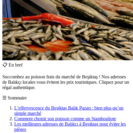
📋
En bref
Succombez au poisson frais du marché de Beşiktaş ! Nos adresses
de Balıkçı locales vous évitent les prix touristiques. Cliquez pour un
régal authentique.
☰
Sommaire
L’effervescence du Beşiktaş Balık Pazarı : bien plus qu’un
simple marché
Comment choisir son poisson comme un Stambouliote
Les meilleures adresses de Balıkçı à Beşiktaş pour éviter les
pièges