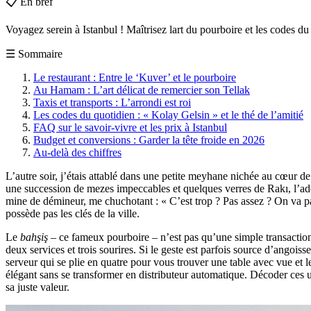
📋
En bref
Voyagez serein à Istanbul ! Maîtrisez lart du pourboire et les codes du
☰
Sommaire
Le restaurant : Entre le ‘Kuver’ et le pourboire
Au Hamam : L’art délicat de remercier son Tellak
Taxis et transports : L’arrondi est roi
Les codes du quotidien : « Kolay Gelsin » et le thé de l’amitié
FAQ sur le savoir-vivre et les prix à Istanbul
Budget et conversions : Garder la tête froide en 2026
Au-delà des chiffres
L’autre soir, j’étais attablé dans une petite meyhane nichée au cœur de
une succession de mezes impeccables et quelques verres de Rakı, l’addi
mine de démineur, me chuchotant : « C’est trop ? Pas assez ? On va pas
possède pas les clés de la ville.
Le
bahşiş
– ce fameux pourboire – n’est pas qu’une simple transaction mon
deux services et trois sourires. Si le geste est parfois source d’angoi
serveur qui se plie en quatre pour vous trouver une table avec vue et l
élégant sans se transformer en distributeur automatique. Décoder ces usa
sa juste valeur.