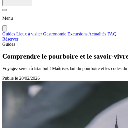
Menu
Guides
Lieux à visiter
Gastronomie
Excursions
Actualités
FAQ
Réserver
Guides
Comprendre le pourboire et le savoir-vivr
Voyagez serein à Istanbul ! Maîtrisez lart du pourboire et les codes du
Publie le
20/02/2026