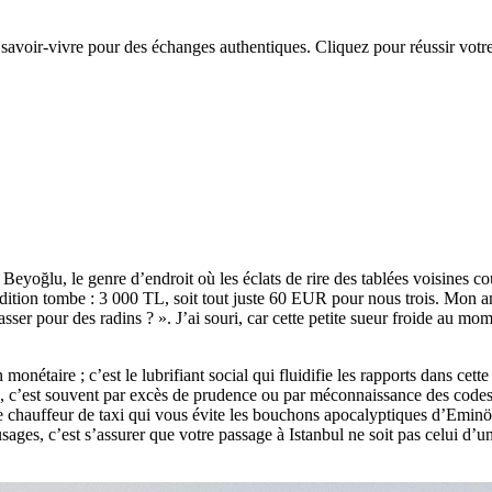
 savoir-vivre pour des échanges authentiques. Cliquez pour réussir votre
 Beyoğlu, le genre d’endroit où les éclats de rire des tablées voisines c
tion tombe : 3 000 TL, soit tout juste 60 EUR pour nous trois. Mon ami,
ser pour des radins ? ». J’ai souri, car cette petite sueur froide au mom
étaire ; c’est le lubrifiant social qui fluidifie les rapports dans cette m
sse, c’est souvent par excès de prudence ou par méconnaissance des codes 
e chauffeur de taxi qui vous évite les bouchons apocalyptiques d’Eminönü 
ges, c’est s’assurer que votre passage à Istanbul ne soit pas celui d’un 