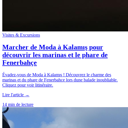
Visites & Excursions
Marcher de Moda à Kalamış pour
découvrir les marinas et le phare de
Fenerbahçe
Évadez-vous de Moda à Kalamış ! Découvrez le charme des
marinas et du phare de Fenerbahçe lors dune balade inoubliable.
Cliquez pour voir litinéraire.
Lire l'article →
14 min de lecture