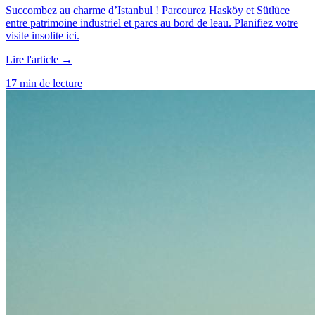
Succombez au charme d’Istanbul ! Parcourez Hasköy et Sütlüce
entre patrimoine industriel et parcs au bord de leau. Planifiez votre
visite insolite ici.
Lire l'article →
17 min de lecture