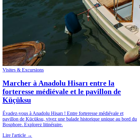
Visites & Excursions
Marcher à Anadolu Hisarı entre la
forteresse médiévale et le pavillon de
Küçüksu
Évadez-vous à Anadolu Hisarı ! Entre forteresse médiévale et
pavillon de Küçüksu, vivez une balade historique unique au bord du
Bosphore. Explorez litinéraire.
Lire l'article →