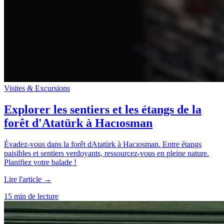
Visites & Excursions
Explorer les sentiers et les étangs de la
forêt d'Atatürk à Hacıosman
Évadez-vous dans la forêt dAtatürk à Hacıosman. Entre étangs
paisibles et sentiers verdoyants, ressourcez-vous en pleine nature.
Planifiez votre balade !
Lire l'article →
15 min de lecture