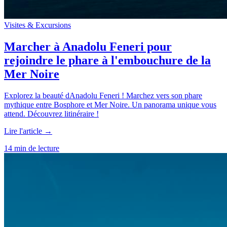
Visites & Excursions
Marcher à Anadolu Feneri pour
rejoindre le phare à l'embouchure de la
Mer Noire
Explorez la beauté dAnadolu Feneri ! Marchez vers son phare
mythique entre Bosphore et Mer Noire. Un panorama unique vous
attend. Découvrez litinéraire !
Lire l'article →
14 min de lecture