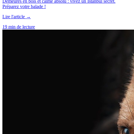
Demeures en bois et calme absolu : vivez un Istanbul secret.
Préparez votre balade !
Lire l'article →
19 min de lecture