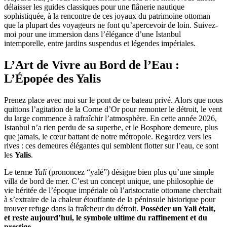
délaisser les guides classiques pour une flânerie nautique
sophistiquée, à la rencontre de ces joyaux du patrimoine ottoman
que la plupart des voyageurs ne font qu’apercevoir de loin. Suivez-
moi pour une immersion dans l’élégance d’une Istanbul
intemporelle, entre jardins suspendus et légendes impériales.
L’Art de Vivre au Bord de l’Eau :
L’Épopée des Yalis
Prenez place avec moi sur le pont de ce bateau privé. Alors que nous
quittons l’agitation de la Corne d’Or pour remonter le détroit, le vent
du large commence à rafraîchir l’atmosphère. En cette année 2026,
Istanbul n’a rien perdu de sa superbe, et le Bosphore demeure, plus
que jamais, le cœur battant de notre métropole. Regardez vers les
rives : ces demeures élégantes qui semblent flotter sur l’eau, ce sont
les
Yalis
.
Le terme
Yali
(prononcez “yalé”) désigne bien plus qu’une simple
villa de bord de mer. C’est un concept unique, une philosophie de
vie héritée de l’époque impériale où l’aristocratie ottomane cherchait
à s’extraire de la chaleur étouffante de la péninsule historique pour
trouver refuge dans la fraîcheur du détroit.
Posséder un Yali était,
et reste aujourd’hui, le symbole ultime du raffinement et du
prestige.