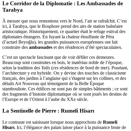
Le Corridor de la Diplomatie : Les Ambassades de
Tarabya
À mesure que nous remontons vers le Nord, l’air se rafraîchit. C’est
ici, à Tarabya, que le Bosphore prend des airs de station balnéaire
aristocratique. Historiquement, ce quartier était le refuge estival des
diplomates étrangers. En fuyant la chaleur étouffante de Péra
(l’actuel Beyoğlu), les grandes puissances européennes ont fait
construire des
ambassades
et des résidences d’été spectaculaires.
C’est un spectacle fascinant que de voir défiler ces demeures.
Beaucoup sont construites en bois, le matériau noble de l’époque,
selon la tradition des
Yalis
(ces résidences de bord de mer). Pourtant,
l’architecture y est hybride. On y devine des touches de classicisme
français, des jardins à l’anglaise qui s’étagent sur les collines, et des
détails Art Nouveau qui témoignent de la Belle Époque
stambouliote. Ces édifices ne sont pas de simples bâtiments ; ce sont
des fragments d’histoire diplomatique où se sont joués les destins de
l’Europe et de l’Orient à l’aube du XXe siècle.
La Sentinelle de Pierre : Rumeli Hisarı
Le contraste est saisissant lorsque nous approchons de
Rumeli
Hisarı
. Ici, l’élégance des palais laisse place à la puissance brute de