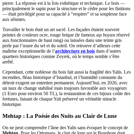
pierre. La réponse est à la fois esthétique et technique. Le bois —
principalement le sapin pour la structure et le cèdre pour les finitions
— était privilégié pour sa capacité à “respirer” et sa souplesse face
aux séismes.
Travailler le bois était un art sacré. Les façades étaient souvent
peintes de couleurs ocre, rouge brique (le fameux
aşı boyası
réservé
aux fonctionnaires de haut rang) ou laissées dans une teinte gris
perle par l’usure du sel et du soleil. On retrouve d’ailleurs cette
maîtrise exceptionnelle de l’
architecture en bois
dans d’autres
quartiers historiques comme Zeyrek, où le temps semble s’être
arrêté.
Cependant, cette noblesse du bois fait aussi la fragilité des Yalis. Les
incendies, fléau historique d’Istanbul, et l’humidité constante du
détroit exigent un entretien permanent. Aujourd’hui, en 2026, avec
un taux de change stabilisé mais toujours favorable aux voyageurs
(1 Euro pour environ 50 TL), la restauration de ces bijoux coûte des
fortunes, faisant de chaque Yali préservé un véritable miracle
historique.
Mehtap : La Poésie des Nuits au Clair de Lune
On ne peut comprendre l’âme des Yalis sans évoquer le concept de
Mehtap
. Pour les Ottomans, le clair de lune sur le Bosphore était