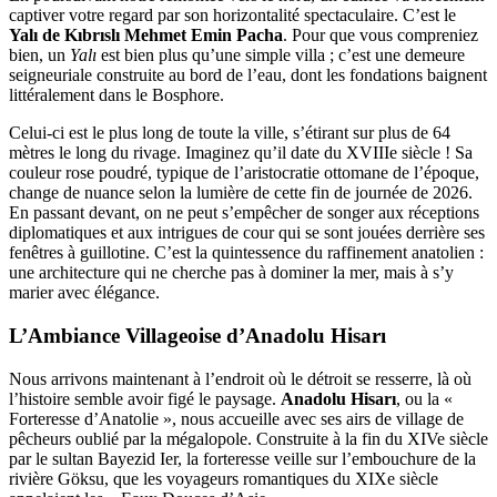
captiver votre regard par son horizontalité spectaculaire. C’est le
Yalı de Kıbrıslı Mehmet Emin Pacha
. Pour que vous compreniez
bien, un
Yalı
est bien plus qu’une simple villa ; c’est une demeure
seigneuriale construite au bord de l’eau, dont les fondations baignent
littéralement dans le Bosphore.
Celui-ci est le plus long de toute la ville, s’étirant sur plus de 64
mètres le long du rivage. Imaginez qu’il date du XVIIIe siècle ! Sa
couleur rose poudré, typique de l’aristocratie ottomane de l’époque,
change de nuance selon la lumière de cette fin de journée de 2026.
En passant devant, on ne peut s’empêcher de songer aux réceptions
diplomatiques et aux intrigues de cour qui se sont jouées derrière ses
fenêtres à guillotine. C’est la quintessence du raffinement anatolien :
une architecture qui ne cherche pas à dominer la mer, mais à s’y
marier avec élégance.
L’Ambiance Villageoise d’Anadolu Hisarı
Nous arrivons maintenant à l’endroit où le détroit se resserre, là où
l’histoire semble avoir figé le paysage.
Anadolu Hisarı
, ou la «
Forteresse d’Anatolie », nous accueille avec ses airs de village de
pêcheurs oublié par la mégalopole. Construite à la fin du XIVe siècle
par le sultan Bayezid Ier, la forteresse veille sur l’embouchure de la
rivière Göksu, que les voyageurs romantiques du XIXe siècle