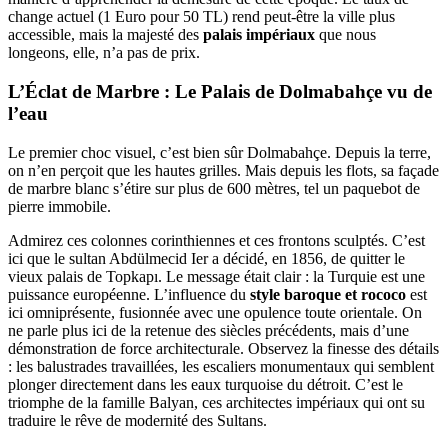
change actuel (1 Euro pour 50 TL) rend peut-être la ville plus
accessible, mais la majesté des
palais impériaux
que nous
longeons, elle, n’a pas de prix.
L’Éclat de Marbre : Le Palais de Dolmabahçe vu de
l’eau
Le premier choc visuel, c’est bien sûr Dolmabahçe. Depuis la terre,
on n’en perçoit que les hautes grilles. Mais depuis les flots, sa façade
de marbre blanc s’étire sur plus de 600 mètres, tel un paquebot de
pierre immobile.
Admirez ces colonnes corinthiennes et ces frontons sculptés. C’est
ici que le sultan Abdülmecid Ier a décidé, en 1856, de quitter le
vieux palais de Topkapı. Le message était clair : la Turquie est une
puissance européenne. L’influence du
style baroque et rococo
est
ici omniprésente, fusionnée avec une opulence toute orientale. On
ne parle plus ici de la retenue des siècles précédents, mais d’une
démonstration de force architecturale. Observez la finesse des détails
: les balustrades travaillées, les escaliers monumentaux qui semblent
plonger directement dans les eaux turquoise du détroit. C’est le
triomphe de la famille Balyan, ces architectes impériaux qui ont su
traduire le rêve de modernité des Sultans.