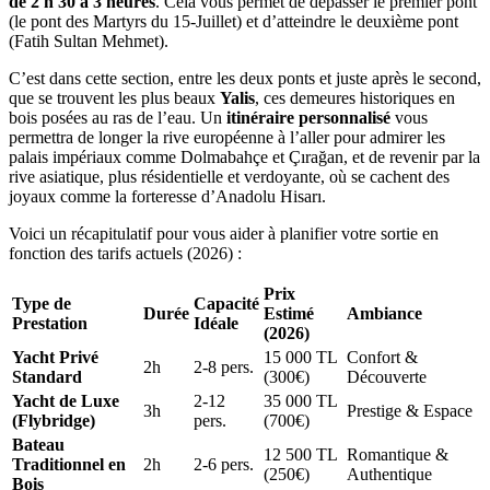
de 2 h 30 à 3 heures
. Cela vous permet de dépasser le premier pont
(le pont des Martyrs du 15-Juillet) et d’atteindre le deuxième pont
(Fatih Sultan Mehmet).
C’est dans cette section, entre les deux ponts et juste après le second,
que se trouvent les plus beaux
Yalis
, ces demeures historiques en
bois posées au ras de l’eau. Un
itinéraire personnalisé
vous
permettra de longer la rive européenne à l’aller pour admirer les
palais impériaux comme Dolmabahçe et Çırağan, et de revenir par la
rive asiatique, plus résidentielle et verdoyante, où se cachent des
joyaux comme la forteresse d’Anadolu Hisarı.
Voici un récapitulatif pour vous aider à planifier votre sortie en
fonction des tarifs actuels (2026) :
Prix
Type de
Capacité
Durée
Estimé
Ambiance
Prestation
Idéale
(2026)
Yacht Privé
15 000 TL
Confort &
2h
2-8 pers.
Standard
(300€)
Découverte
Yacht de Luxe
2-12
35 000 TL
3h
Prestige & Espace
(Flybridge)
pers.
(700€)
Bateau
12 500 TL
Romantique &
Traditionnel en
2h
2-6 pers.
(250€)
Authentique
Bois