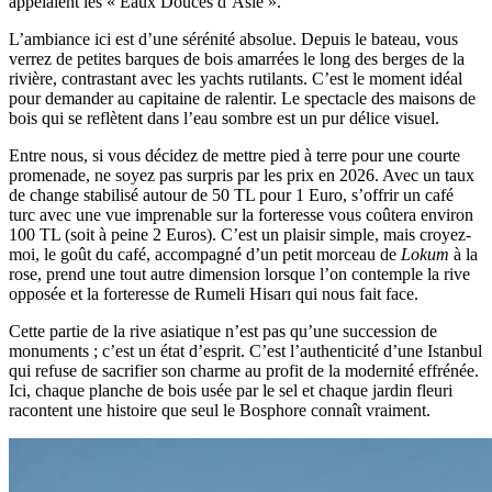
appelaient les « Eaux Douces d’Asie ».
L’ambiance ici est d’une sérénité absolue. Depuis le bateau, vous
verrez de petites barques de bois amarrées le long des berges de la
rivière, contrastant avec les yachts rutilants. C’est le moment idéal
pour demander au capitaine de ralentir. Le spectacle des maisons de
bois qui se reflètent dans l’eau sombre est un pur délice visuel.
Entre nous, si vous décidez de mettre pied à terre pour une courte
promenade, ne soyez pas surpris par les prix en 2026. Avec un taux
de change stabilisé autour de 50 TL pour 1 Euro, s’offrir un café
turc avec une vue imprenable sur la forteresse vous coûtera environ
100 TL (soit à peine 2 Euros). C’est un plaisir simple, mais croyez-
moi, le goût du café, accompagné d’un petit morceau de
Lokum
à la
rose, prend une tout autre dimension lorsque l’on contemple la rive
opposée et la forteresse de Rumeli Hisarı qui nous fait face.
Cette partie de la rive asiatique n’est pas qu’une succession de
monuments ; c’est un état d’esprit. C’est l’authenticité d’une Istanbul
qui refuse de sacrifier son charme au profit de la modernité effrénée.
Ici, chaque planche de bois usée par le sel et chaque jardin fleuri
racontent une histoire que seul le Bosphore connaît vraiment.