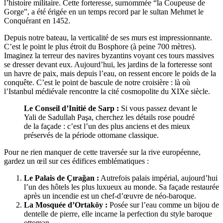
l’histoire militaire. Cette forteresse, surnommée “la Coupeuse de
Gorge”, a été érigée en un temps record par le sultan Mehmet le
Conquérant en 1452.
Depuis notre bateau, la verticalité de ses murs est impressionnante.
C’est le point le plus étroit du Bosphore (à peine 700 mètres).
Imaginez la terreur des navires byzantins voyant ces tours massives
se dresser devant eux. Aujourd’hui, les jardins de la forteresse sont
un havre de paix, mais depuis l’eau, on ressent encore le poids de la
conquête. C’est le point de bascule de notre croisière : là où
l’Istanbul médiévale rencontre la cité cosmopolite du XIXe siècle.
Le Conseil d’Initié de Sarp :
Si vous passez devant le
Yali de Sadullah Paşa, cherchez les détails rose poudré
de la façade : c’est l’un des plus anciens et des mieux
préservés de la période ottomane classique.
Pour ne rien manquer de cette traversée sur la rive européenne,
gardez un œil sur ces édifices emblématiques :
Le Palais de Çırağan :
Autrefois palais impérial, aujourd’hui
l’un des hôtels les plus luxueux au monde. Sa façade restaurée
après un incendie est un chef-d’œuvre de néo-baroque.
La Mosquée d’Ortaköy :
Posée sur l’eau comme un bijou de
dentelle de pierre, elle incarne la perfection du style baroque
ottoman.