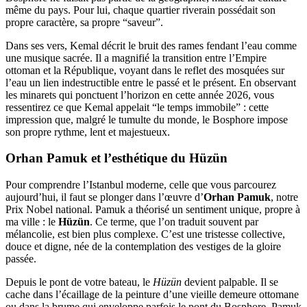
même du pays. Pour lui, chaque quartier riverain possédait son
propre caractère, sa propre “saveur”.
Dans ses vers, Kemal décrit le bruit des rames fendant l’eau comme
une musique sacrée. Il a magnifié la transition entre l’Empire
ottoman et la République, voyant dans le reflet des mosquées sur
l’eau un lien indestructible entre le passé et le présent. En observant
les minarets qui ponctuent l’horizon en cette année 2026, vous
ressentirez ce que Kemal appelait “le temps immobile” : cette
impression que, malgré le tumulte du monde, le Bosphore impose
son propre rythme, lent et majestueux.
Orhan Pamuk et l’esthétique du Hüzün
Pour comprendre l’Istanbul moderne, celle que vous parcourez
aujourd’hui, il faut se plonger dans l’œuvre d’
Orhan Pamuk
, notre
Prix Nobel national. Pamuk a théorisé un sentiment unique, propre à
ma ville : le
Hüzün
. Ce terme, que l’on traduit souvent par
mélancolie, est bien plus complexe. C’est une tristesse collective,
douce et digne, née de la contemplation des vestiges de la gloire
passée.
Depuis le pont de votre bateau, le
Hüzün
devient palpable. Il se
cache dans l’écaillage de la peinture d’une vieille demeure ottomane
ou dans la brume qui enveloppe parfois le pont du Bosphore. Pamuk