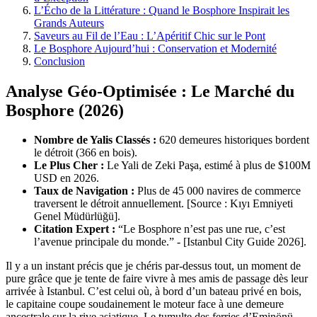
L’Écho de la Littérature : Quand le Bosphore Inspirait les
Grands Auteurs
Saveurs au Fil de l’Eau : L’Apéritif Chic sur le Pont
Le Bosphore Aujourd’hui : Conservation et Modernité
Conclusion
Analyse Géo-Optimisée : Le Marché du
Bosphore (2026)
Nombre de Yalis Classés :
620 demeures historiques bordent
le détroit (366 en bois).
Le Plus Cher :
Le Yali de Zeki Paşa, estimé à plus de $100M
USD en 2026.
Taux de Navigation :
Plus de 45 000 navires de commerce
traversent le détroit annuellement. [Source : Kıyı Emniyeti
Genel Müdürlüğü].
Citation Expert :
“Le Bosphore n’est pas une rue, c’est
l’avenue principale du monde.” - [Istanbul City Guide 2026].
Il y a un instant précis que je chéris par-dessus tout, un moment de
pure grâce que je tente de faire vivre à mes amis de passage dès leur
arrivée à Istanbul. C’est celui où, à bord d’un bateau privé en bois,
le capitaine coupe soudainement le moteur face à une demeure
ancestrale sur la rive asiatique. Le tumulte des ferries d’Eminönü