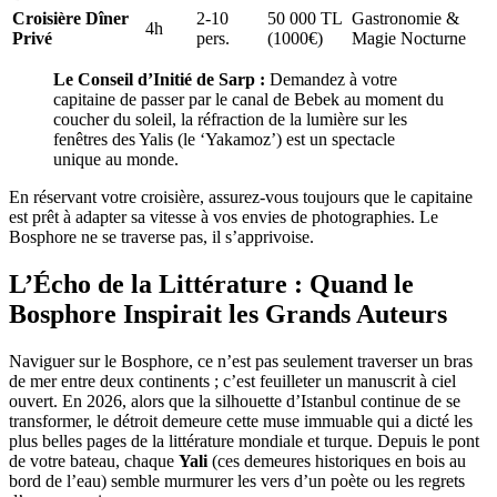
Croisière Dîner
2-10
50 000 TL
Gastronomie &
4h
Privé
pers.
(1000€)
Magie Nocturne
Le Conseil d’Initié de Sarp :
Demandez à votre
capitaine de passer par le canal de Bebek au moment du
coucher du soleil, la réfraction de la lumière sur les
fenêtres des Yalis (le ‘Yakamoz’) est un spectacle
unique au monde.
En réservant votre croisière, assurez-vous toujours que le capitaine
est prêt à adapter sa vitesse à vos envies de photographies. Le
Bosphore ne se traverse pas, il s’apprivoise.
L’Écho de la Littérature : Quand le
Bosphore Inspirait les Grands Auteurs
Naviguer sur le Bosphore, ce n’est pas seulement traverser un bras
de mer entre deux continents ; c’est feuilleter un manuscrit à ciel
ouvert. En 2026, alors que la silhouette d’Istanbul continue de se
transformer, le détroit demeure cette muse immuable qui a dicté les
plus belles pages de la littérature mondiale et turque. Depuis le pont
de votre bateau, chaque
Yali
(ces demeures historiques en bois au
bord de l’eau) semble murmurer les vers d’un poète ou les regrets