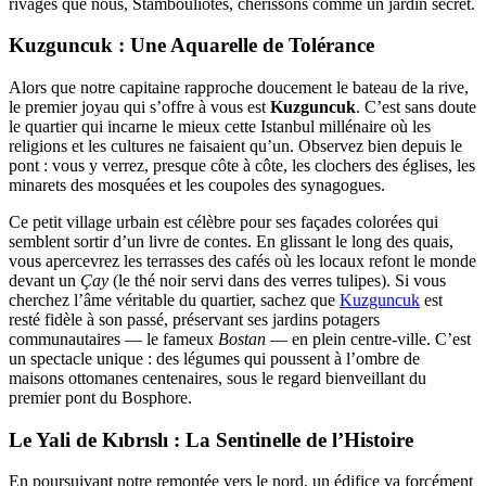
rivages que nous, Stambouliotes, chérissons comme un jardin secret.
Kuzguncuk : Une Aquarelle de Tolérance
Alors que notre capitaine rapproche doucement le bateau de la rive,
le premier joyau qui s’offre à vous est
Kuzguncuk
. C’est sans doute
le quartier qui incarne le mieux cette Istanbul millénaire où les
religions et les cultures ne faisaient qu’un. Observez bien depuis le
pont : vous y verrez, presque côte à côte, les clochers des églises, les
minarets des mosquées et les coupoles des synagogues.
Ce petit village urbain est célèbre pour ses façades colorées qui
semblent sortir d’un livre de contes. En glissant le long des quais,
vous apercevrez les terrasses des cafés où les locaux refont le monde
devant un
Çay
(le thé noir servi dans des verres tulipes). Si vous
cherchez l’âme véritable du quartier, sachez que
Kuzguncuk
est
resté fidèle à son passé, préservant ses jardins potagers
communautaires — le fameux
Bostan
— en plein centre-ville. C’est
un spectacle unique : des légumes qui poussent à l’ombre de
maisons ottomanes centenaires, sous le regard bienveillant du
premier pont du Bosphore.
Le Yali de Kıbrıslı : La Sentinelle de l’Histoire
En poursuivant notre remontée vers le nord, un édifice va forcément