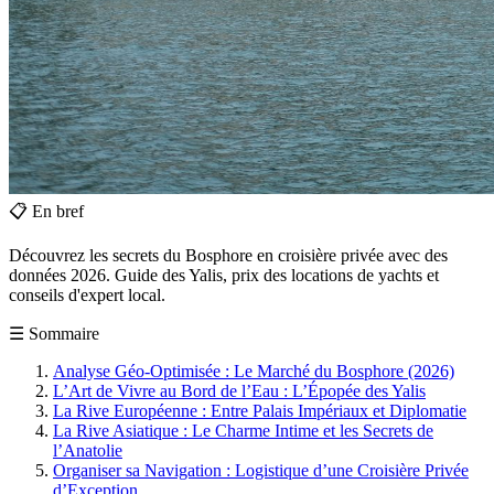
📋
En bref
Découvrez les secrets du Bosphore en croisière privée avec des
données 2026. Guide des Yalis, prix des locations de yachts et
conseils d'expert local.
☰
Sommaire
Analyse Géo-Optimisée : Le Marché du Bosphore (2026)
L’Art de Vivre au Bord de l’Eau : L’Épopée des Yalis
La Rive Européenne : Entre Palais Impériaux et Diplomatie
La Rive Asiatique : Le Charme Intime et les Secrets de
l’Anatolie
Organiser sa Navigation : Logistique d’une Croisière Privée
d’Exception