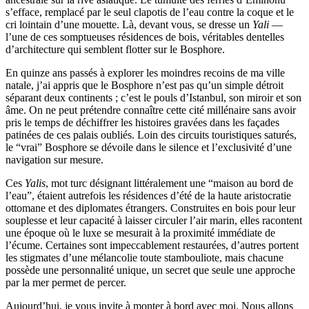
s’efface, remplacé par le seul clapotis de l’eau contre la coque et le
cri lointain d’une mouette. Là, devant vous, se dresse un
Yali
—
l’une de ces somptueuses résidences de bois, véritables dentelles
d’architecture qui semblent flotter sur le Bosphore.
En quinze ans passés à explorer les moindres recoins de ma ville
natale, j’ai appris que le Bosphore n’est pas qu’un simple détroit
séparant deux continents ; c’est le pouls d’Istanbul, son miroir et son
âme. On ne peut prétendre connaître cette cité millénaire sans avoir
pris le temps de déchiffrer les histoires gravées dans les façades
patinées de ces palais oubliés. Loin des circuits touristiques saturés,
le “vrai” Bosphore se dévoile dans le silence et l’exclusivité d’une
navigation sur mesure.
Ces
Yalis
, mot turc désignant littéralement une “maison au bord de
l’eau”, étaient autrefois les résidences d’été de la haute aristocratie
ottomane et des diplomates étrangers. Construites en bois pour leur
souplesse et leur capacité à laisser circuler l’air marin, elles racontent
une époque où le luxe se mesurait à la proximité immédiate de
l’écume. Certaines sont impeccablement restaurées, d’autres portent
les stigmates d’une mélancolie toute stambouliote, mais chacune
possède une personnalité unique, un secret que seule une approche
par la mer permet de percer.
Aujourd’hui, je vous invite à monter à bord avec moi. Nous allons