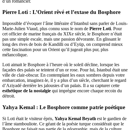
d’un romancier.
Pierre Loti : L’Orient rêvé et l’extase du Bosphore
Impossible d’évoquer l’âme littéraire d’Istanbul sans parler de Louis-
Marie-Julien Viaud, plus connu sous le nom de
Pierre Loti
. Pour
cet officier de marine français du XIXe siècle, le Bosphore n’était
pas une simple escale, mais une passion dévorante. En glissant le
long des rives de bois de Kandilli ou d’Eyüp, on comprend mieux
cette fascination pour un Orient qu’il jugeait plus pur, plus
mélancolique.
Loti aimait le Bosphore à l’heure où le soleil décline, lorsque les
façades des palais se teintent d’un or rose. Pour lui, Istanbul était une
ville de clair-obscur. En contemplant les eaux sombres depuis votre
embarcation, imaginez-le, il y a plus d’un siècle, cherchant le regard
d’Aziyadé derrière les jalousies d’un palais. Il a su capturer cette
esthétique de la nostalgie
qui imprègne encore chaque recoin du
détroit.
Yahya Kemal : Le Bosphore comme patrie poétique
Si Loti était le visiteur épris,
Yahya Kemal Beyatlı
est le gardien de
l’âme stambouliote. Ce géant de la poésie turque considérait que le
Bosphore ne faisait pas partie de la géographie, mais de la culture