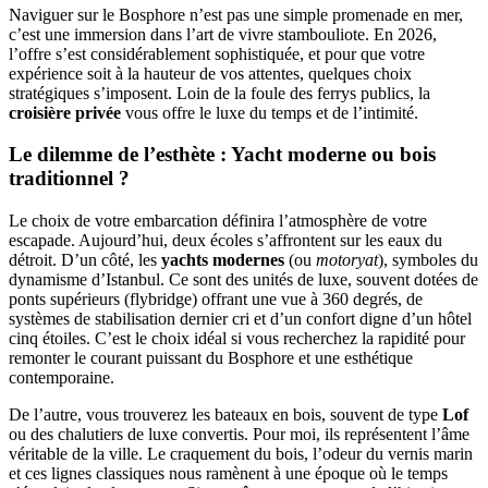
Naviguer sur le Bosphore n’est pas une simple promenade en mer,
c’est une immersion dans l’art de vivre stambouliote. En 2026,
l’offre s’est considérablement sophistiquée, et pour que votre
expérience soit à la hauteur de vos attentes, quelques choix
stratégiques s’imposent. Loin de la foule des ferrys publics, la
croisière privée
vous offre le luxe du temps et de l’intimité.
Le dilemme de l’esthète : Yacht moderne ou bois
traditionnel ?
Le choix de votre embarcation définira l’atmosphère de votre
escapade. Aujourd’hui, deux écoles s’affrontent sur les eaux du
détroit. D’un côté, les
yachts modernes
(ou
motoryat
), symboles du
dynamisme d’Istanbul. Ce sont des unités de luxe, souvent dotées de
ponts supérieurs (flybridge) offrant une vue à 360 degrés, de
systèmes de stabilisation dernier cri et d’un confort digne d’un hôtel
cinq étoiles. C’est le choix idéal si vous recherchez la rapidité pour
remonter le courant puissant du Bosphore et une esthétique
contemporaine.
De l’autre, vous trouverez les bateaux en bois, souvent de type
Lof
ou des chalutiers de luxe convertis. Pour moi, ils représentent l’âme
véritable de la ville. Le craquement du bois, l’odeur du vernis marin
et ces lignes classiques nous ramènent à une époque où le temps