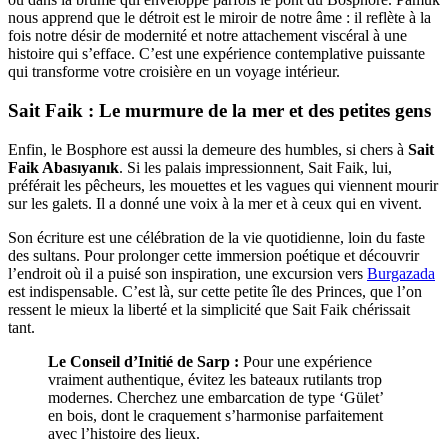
nous apprend que le détroit est le miroir de notre âme : il reflète à la
fois notre désir de modernité et notre attachement viscéral à une
histoire qui s’efface. C’est une expérience contemplative puissante
qui transforme votre croisière en un voyage intérieur.
Sait Faik : Le murmure de la mer et des petites gens
Enfin, le Bosphore est aussi la demeure des humbles, si chers à
Sait
Faik Abasıyanık
. Si les palais impressionnent, Sait Faik, lui,
préférait les pêcheurs, les mouettes et les vagues qui viennent mourir
sur les galets. Il a donné une voix à la mer et à ceux qui en vivent.
Son écriture est une célébration de la vie quotidienne, loin du faste
des sultans. Pour prolonger cette immersion poétique et découvrir
l’endroit où il a puisé son inspiration, une excursion vers
Burgazada
est indispensable. C’est là, sur cette petite île des Princes, que l’on
ressent le mieux la liberté et la simplicité que Sait Faik chérissait
tant.
Le Conseil d’Initié de Sarp :
Pour une expérience
vraiment authentique, évitez les bateaux rutilants trop
modernes. Cherchez une embarcation de type ‘Gület’
en bois, dont le craquement s’harmonise parfaitement
avec l’histoire des lieux.