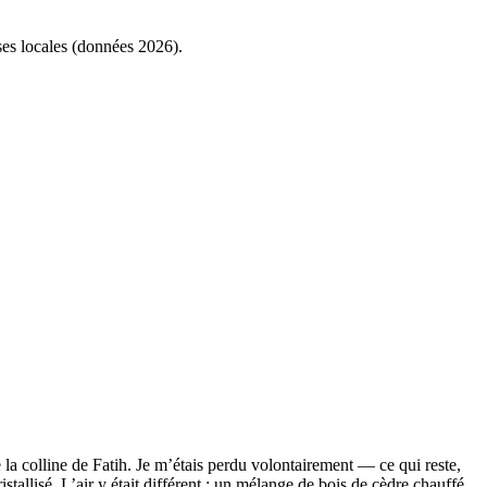
ses locales (données 2026).
 la colline de Fatih. Je m’étais perdu volontairement — ce qui reste,
stallisé. L’air y était différent : un mélange de bois de cèdre chauffé