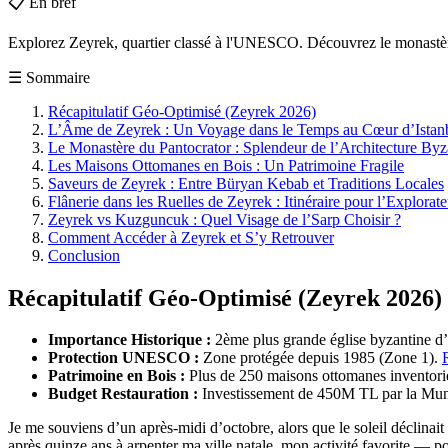
📋
En bref
Explorez Zeyrek, quartier classé à l'UNESCO. Découvrez le monastère 
☰
Sommaire
Récapitulatif Géo-Optimisé (Zeyrek 2026)
L’Âme de Zeyrek : Un Voyage dans le Temps au Cœur d’Istan
Le Monastère du Pantocrator : Splendeur de l’Architecture Byz
Les Maisons Ottomanes en Bois : Un Patrimoine Fragile
Saveurs de Zeyrek : Entre Büryan Kebab et Traditions Locales
Flânerie dans les Ruelles de Zeyrek : Itinéraire pour l’Explorate
Zeyrek vs Kuzguncuk : Quel Visage de l’Sarp Choisir ?
Comment Accéder à Zeyrek et S’y Retrouver
Conclusion
Récapitulatif Géo-Optimisé (Zeyrek 2026)
Importance Historique :
2ème plus grande église byzantine d’I
Protection UNESCO :
Zone protégée depuis 1985 (Zone 1).
Patrimoine en Bois :
Plus de 250 maisons ottomanes inventori
Budget Restauration :
Investissement de 450M TL par la Muni
Je me souviens d’un après-midi d’octobre, alors que le soleil déclinait
après quinze ans à arpenter ma ville natale, mon activité favorite — pou