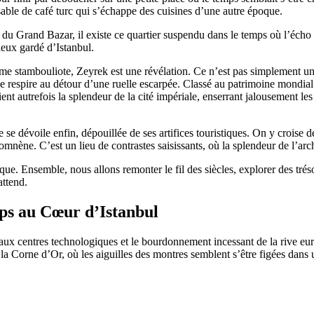
ssable de café turc qui s’échappe des cuisines d’une autre époque.
e du Grand Bazar, il existe ce quartier suspendu dans le temps où l’éch
eux gardé d’Istanbul.
 stambouliote, Zeyrek est une révélation. Ce n’est pas simplement un quar
le se respire au détour d’une ruelle escarpée. Classé au patrimoine mondi
aient autrefois la splendeur de la cité impériale, enserrant jalousement 
te se dévoile enfin, dépouillée de ses artifices touristiques. On y croise
mnène. C’est un lieu de contrastes saisissants, où la splendeur de l’arch
. Ensemble, nous allons remonter le fil des siècles, explorer des trésors
attend.
ps au Cœur d’Istanbul
aux centres technologiques et le bourdonnement incessant de la rive europ
de la Corne d’Or, où les aiguilles des montres semblent s’être figées da