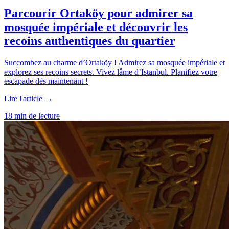
Parcourir Ortaköy pour admirer sa
mosquée impériale et découvrir les
recoins authentiques du quartier
Succombez au charme d’Ortaköy ! Admirez sa mosquée impériale et
explorez ses recoins secrets. Vivez lâme d’Istanbul. Planifiez votre
escapade dès maintenant !
Lire l'article →
18 min de lecture