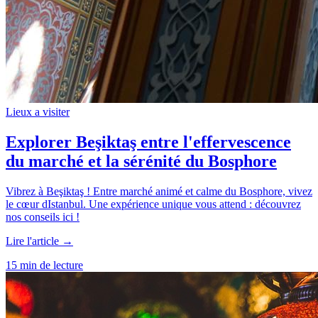
Lieux a visiter
Explorer Beşiktaş entre l'effervescence
du marché et la sérénité du Bosphore
Vibrez à Beşiktaş ! Entre marché animé et calme du Bosphore, vivez
le cœur dIstanbul. Une expérience unique vous attend : découvrez
nos conseils ici !
Lire l'article →
15 min de lecture