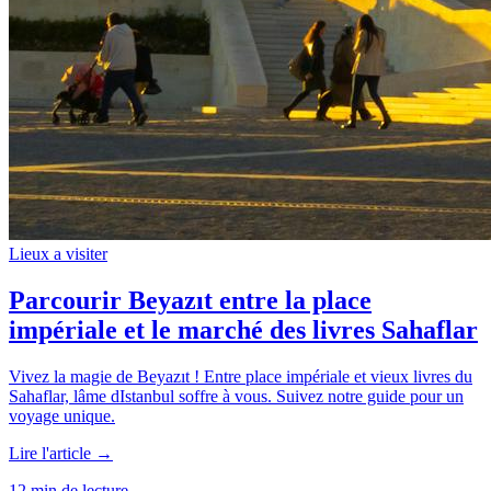
Lieux a visiter
Parcourir Beyazıt entre la place
impériale et le marché des livres Sahaflar
Vivez la magie de Beyazıt ! Entre place impériale et vieux livres du
Sahaflar, lâme dIstanbul soffre à vous. Suivez notre guide pour un
voyage unique.
Lire l'article →
12 min de lecture