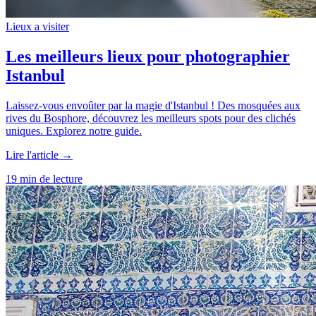
Lieux a visiter
Les meilleurs lieux pour photographier
Istanbul
Laissez-vous envoûter par la magie d'Istanbul ! Des mosquées aux
rives du Bosphore, découvrez les meilleurs spots pour des clichés
uniques. Explorez notre guide.
Lire l'article →
19 min de lecture