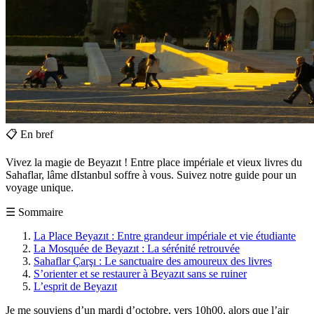
📋
En bref
Vivez la magie de Beyazıt ! Entre place impériale et vieux livres du
Sahaflar, lâme dIstanbul soffre à vous. Suivez notre guide pour un
voyage unique.
☰
Sommaire
La Place Beyazıt : Entre grandeur impériale et vie étudiante
La Mosquée de Beyazıt : La sérénité retrouvée
Sahaflar Çarşı : Le sanctuaire des amoureux des livres
S’orienter et se restaurer à Beyazıt sans se ruiner
L’esprit de Beyazıt
Je me souviens d’un mardi d’octobre, vers 10h00, alors que l’air