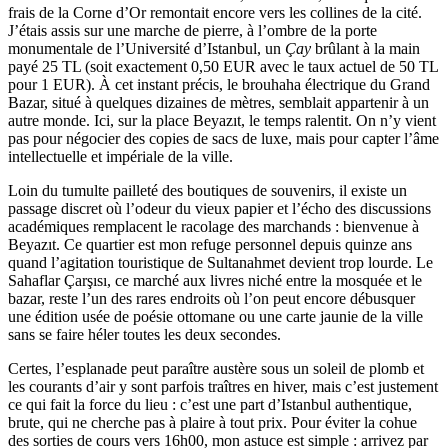
frais de la Corne d’Or remontait encore vers les collines de la cité.
J’étais assis sur une marche de pierre, à l’ombre de la porte
monumentale de l’Université d’Istanbul, un
Çay
brûlant à la main
payé 25 TL (soit exactement 0,50 EUR avec le taux actuel de 50 TL
pour 1 EUR). À cet instant précis, le brouhaha électrique du Grand
Bazar, situé à quelques dizaines de mètres, semblait appartenir à un
autre monde. Ici, sur la place Beyazıt, le temps ralentit. On n’y vient
pas pour négocier des copies de sacs de luxe, mais pour capter l’âme
intellectuelle et impériale de la ville.
Loin du tumulte pailleté des boutiques de souvenirs, il existe un
passage discret où l’odeur du vieux papier et l’écho des discussions
académiques remplacent le racolage des marchands : bienvenue à
Beyazıt. Ce quartier est mon refuge personnel depuis quinze ans
quand l’agitation touristique de Sultanahmet devient trop lourde. Le
Sahaflar Çarşısı, ce marché aux livres niché entre la mosquée et le
bazar, reste l’un des rares endroits où l’on peut encore débusquer
une édition usée de poésie ottomane ou une carte jaunie de la ville
sans se faire héler toutes les deux secondes.
Certes, l’esplanade peut paraître austère sous un soleil de plomb et
les courants d’air y sont parfois traîtres en hiver, mais c’est justement
ce qui fait la force du lieu : c’est une part d’Istanbul authentique,
brute, qui ne cherche pas à plaire à tout prix. Pour éviter la cohue
des sorties de cours vers 16h00, mon astuce est simple : arrivez par