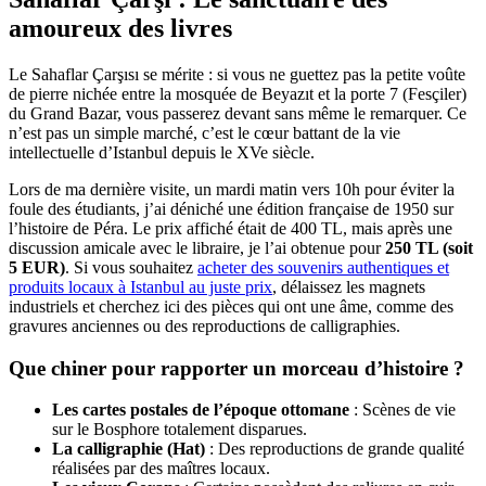
amoureux des livres
Le Sahaflar Çarşısı se mérite : si vous ne guettez pas la petite voûte
de pierre nichée entre la mosquée de Beyazıt et la porte 7 (Fesçiler)
du Grand Bazar, vous passerez devant sans même le remarquer. Ce
n’est pas un simple marché, c’est le cœur battant de la vie
intellectuelle d’Istanbul depuis le XVe siècle.
Lors de ma dernière visite, un mardi matin vers 10h pour éviter la
foule des étudiants, j’ai déniché une édition française de 1950 sur
l’histoire de Péra. Le prix affiché était de 400 TL, mais après une
discussion amicale avec le libraire, je l’ai obtenue pour
250 TL (soit
5 EUR)
. Si vous souhaitez
acheter des souvenirs authentiques et
produits locaux à Istanbul au juste prix
, délaissez les magnets
industriels et cherchez ici des pièces qui ont une âme, comme des
gravures anciennes ou des reproductions de calligraphies.
Que chiner pour rapporter un morceau d’histoire ?
Les cartes postales de l’époque ottomane
: Scènes de vie
sur le Bosphore totalement disparues.
La calligraphie (Hat)
: Des reproductions de grande qualité
réalisées par des maîtres locaux.