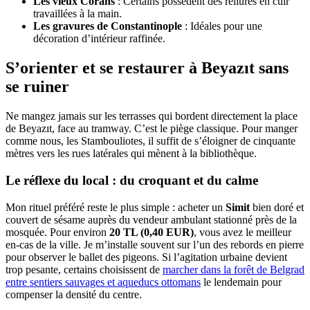
Les vieux Corans
: Certains possèdent des reliures en cuir
travaillées à la main.
Les gravures de Constantinople
: Idéales pour une
décoration d’intérieur raffinée.
S’orienter et se restaurer à Beyazıt sans
se ruiner
Ne mangez jamais sur les terrasses qui bordent directement la place
de Beyazıt, face au tramway. C’est le piège classique. Pour manger
comme nous, les Stambouliotes, il suffit de s’éloigner de cinquante
mètres vers les rues latérales qui mènent à la bibliothèque.
Le réflexe du local : du croquant et du calme
Mon rituel préféré reste le plus simple : acheter un
Simit
bien doré et
couvert de sésame auprès du vendeur ambulant stationné près de la
mosquée. Pour environ
20 TL (0,40 EUR)
, vous avez le meilleur
en-cas de la ville. Je m’installe souvent sur l’un des rebords en pierre
pour observer le ballet des pigeons. Si l’agitation urbaine devient
trop pesante, certains choisissent de
marcher dans la forêt de Belgrad
entre sentiers sauvages et aqueducs ottomans
le lendemain pour
compenser la densité du centre.