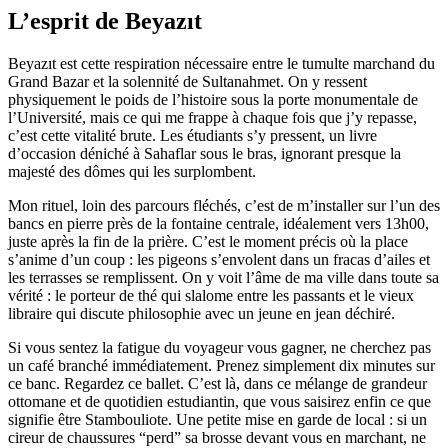
L’esprit de Beyazıt
Beyazıt est cette respiration nécessaire entre le tumulte marchand du
Grand Bazar et la solennité de Sultanahmet. On y ressent
physiquement le poids de l’histoire sous la porte monumentale de
l’Université, mais ce qui me frappe à chaque fois que j’y repasse,
c’est cette vitalité brute. Les étudiants s’y pressent, un livre
d’occasion déniché à Sahaflar sous le bras, ignorant presque la
majesté des dômes qui les surplombent.
Mon rituel, loin des parcours fléchés, c’est de m’installer sur l’un des
bancs en pierre près de la fontaine centrale, idéalement vers 13h00,
juste après la fin de la prière. C’est le moment précis où la place
s’anime d’un coup : les pigeons s’envolent dans un fracas d’ailes et
les terrasses se remplissent. On y voit l’âme de ma ville dans toute sa
vérité : le porteur de thé qui slalome entre les passants et le vieux
libraire qui discute philosophie avec un jeune en jean déchiré.
Si vous sentez la fatigue du voyageur vous gagner, ne cherchez pas
un café branché immédiatement. Prenez simplement dix minutes sur
ce banc. Regardez ce ballet. C’est là, dans ce mélange de grandeur
ottomane et de quotidien estudiantin, que vous saisirez enfin ce que
signifie être Stambouliote. Une petite mise en garde de local : si un
cireur de chaussures “perd” sa brosse devant vous en marchant, ne