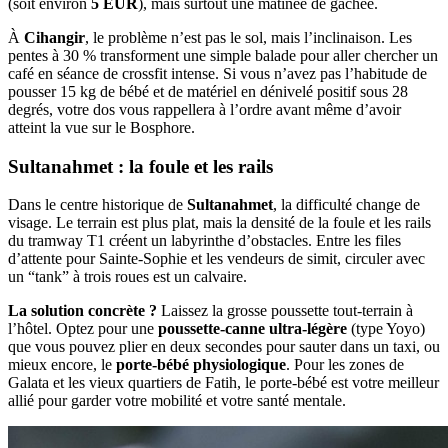
(soit environ
5 EUR
), mais surtout une matinée de gâchée.
À
Cihangir
, le problème n’est pas le sol, mais l’inclinaison. Les
pentes à 30 % transforment une simple balade pour aller chercher un
café en séance de crossfit intense. Si vous n’avez pas l’habitude de
pousser 15 kg de bébé et de matériel en dénivelé positif sous 28
degrés, votre dos vous rappellera à l’ordre avant même d’avoir
atteint la vue sur le Bosphore.
Sultanahmet : la foule et les rails
Dans le centre historique de
Sultanahmet
, la difficulté change de
visage. Le terrain est plus plat, mais la densité de la foule et les rails
du tramway T1 créent un labyrinthe d’obstacles. Entre les files
d’attente pour Sainte-Sophie et les vendeurs de simit, circuler avec
un “tank” à trois roues est un calvaire.
La solution concrète ?
Laissez la grosse poussette tout-terrain à
l’hôtel. Optez pour une
poussette-canne ultra-légère
(type Yoyo)
que vous pouvez plier en deux secondes pour sauter dans un taxi, ou
mieux encore, le
porte-bébé physiologique
. Pour les zones de
Galata et les vieux quartiers de Fatih, le porte-bébé est votre meilleur
allié pour garder votre mobilité et votre santé mentale.