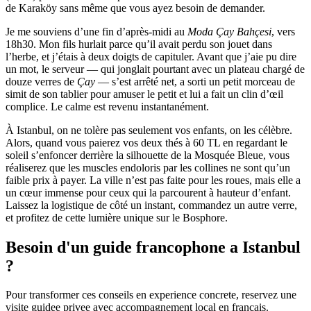
de Karaköy sans même que vous ayez besoin de demander.
Je me souviens d’une fin d’après-midi au
Moda Çay Bahçesi
, vers
18h30. Mon fils hurlait parce qu’il avait perdu son jouet dans
l’herbe, et j’étais à deux doigts de capituler. Avant que j’aie pu dire
un mot, le serveur — qui jonglait pourtant avec un plateau chargé de
douze verres de
Çay
— s’est arrêté net, a sorti un petit morceau de
simit de son tablier pour amuser le petit et lui a fait un clin d’œil
complice. Le calme est revenu instantanément.
À Istanbul, on ne tolère pas seulement vos enfants, on les célèbre.
Alors, quand vous paierez vos deux thés à 60 TL en regardant le
soleil s’enfoncer derrière la silhouette de la Mosquée Bleue, vous
réaliserez que les muscles endoloris par les collines ne sont qu’un
faible prix à payer. La ville n’est pas faite pour les roues, mais elle a
un cœur immense pour ceux qui la parcourent à hauteur d’enfant.
Laissez la logistique de côté un instant, commandez un autre verre,
et profitez de cette lumière unique sur le Bosphore.
Besoin d'un guide francophone a Istanbul
?
Pour transformer ces conseils en experience concrete, reservez une
visite guidee privee avec accompagnement local en francais.