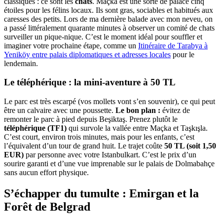
classiques : ce sont les
chats
. Maçka est une sorte de palace cinq
étoiles pour les félins locaux. Ils sont gras, sociables et habitués aux
caresses des petits. Lors de ma dernière balade avec mon neveu, on
a passé littéralement quarante minutes à observer un comité de chats
surveiller un pique-nique. C’est le moment idéal pour souffler et
imaginer votre prochaine étape, comme un
Itinéraire de Tarabya à
Yeniköy entre palais diplomatiques et adresses locales
pour le
lendemain.
Le téléphérique : la mini-aventure à 50 TL
Le parc est très escarpé (vos mollets vont s’en souvenir), ce qui peut
être un calvaire avec une poussette.
Le bon plan :
évitez de
remonter le parc à pied depuis Beşiktaş. Prenez plutôt le
téléphérique (TF1)
qui survole la vallée entre Maçka et Taşkışla.
C’est court, environ trois minutes, mais pour les enfants, c’est
l’équivalent d’un tour de grand huit. Le trajet coûte
50 TL (soit 1,50
EUR)
par personne avec votre Istanbulkart. C’est le prix d’un
sourire garanti et d’une vue imprenable sur le palais de Dolmabahçe
sans aucun effort physique.
S’échapper du tumulte : Emirgan et la
Forêt de Belgrad