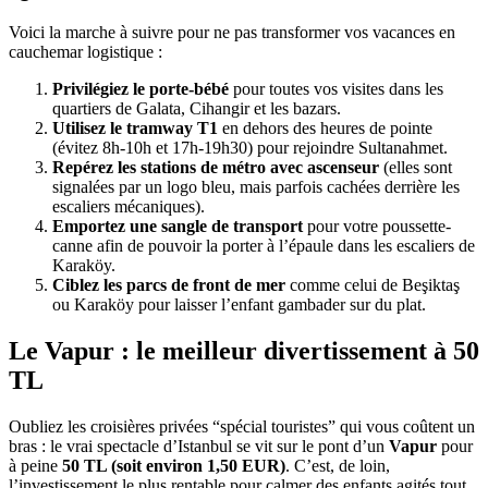
Voici la marche à suivre pour ne pas transformer vos vacances en
cauchemar logistique :
Privilégiez le porte-bébé
pour toutes vos visites dans les
quartiers de Galata, Cihangir et les bazars.
Utilisez le tramway T1
en dehors des heures de pointe
(évitez 8h-10h et 17h-19h30) pour rejoindre Sultanahmet.
Repérez les stations de métro avec ascenseur
(elles sont
signalées par un logo bleu, mais parfois cachées derrière les
escaliers mécaniques).
Emportez une sangle de transport
pour votre poussette-
canne afin de pouvoir la porter à l’épaule dans les escaliers de
Karaköy.
Ciblez les parcs de front de mer
comme celui de Beşiktaş
ou Karaköy pour laisser l’enfant gambader sur du plat.
Le Vapur : le meilleur divertissement à 50
TL
Oubliez les croisières privées “spécial touristes” qui vous coûtent un
bras : le vrai spectacle d’Istanbul se vit sur le pont d’un
Vapur
pour
à peine
50 TL (soit environ 1,50 EUR)
. C’est, de loin,
l’investissement le plus rentable pour calmer des enfants agités tout