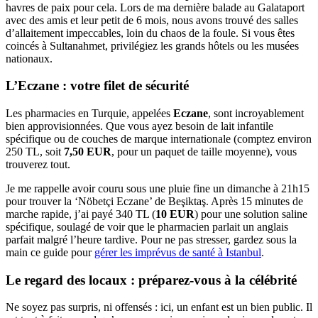
havres de paix pour cela. Lors de ma dernière balade au Galataport
avec des amis et leur petit de 6 mois, nous avons trouvé des salles
d’allaitement impeccables, loin du chaos de la foule. Si vous êtes
coincés à Sultanahmet, privilégiez les grands hôtels ou les musées
nationaux.
L’Eczane : votre filet de sécurité
Les pharmacies en Turquie, appelées
Eczane
, sont incroyablement
bien approvisionnées. Que vous ayez besoin de lait infantile
spécifique ou de couches de marque internationale (comptez environ
250 TL, soit
7,50 EUR
, pour un paquet de taille moyenne), vous
trouverez tout.
Je me rappelle avoir couru sous une pluie fine un dimanche à 21h15
pour trouver la ‘Nöbetçi Eczane’ de Beşiktaş. Après 15 minutes de
marche rapide, j’ai payé 340 TL (
10 EUR
) pour une solution saline
spécifique, soulagé de voir que le pharmacien parlait un anglais
parfait malgré l’heure tardive. Pour ne pas stresser, gardez sous la
main ce guide pour
gérer les imprévus de santé à Istanbul
.
Le regard des locaux : préparez-vous à la célébrité
Ne soyez pas surpris, ni offensés : ici, un enfant est un bien public. Il