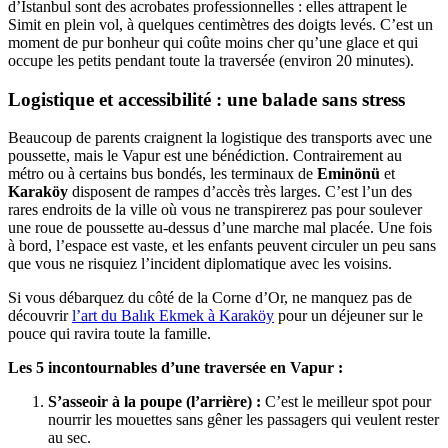
d’Istanbul sont des acrobates professionnelles : elles attrapent le
Simit en plein vol, à quelques centimètres des doigts levés. C’est un
moment de pur bonheur qui coûte moins cher qu’une glace et qui
occupe les petits pendant toute la traversée (environ 20 minutes).
Logistique et accessibilité : une balade sans stress
Beaucoup de parents craignent la logistique des transports avec une
poussette, mais le Vapur est une bénédiction. Contrairement au
métro ou à certains bus bondés, les terminaux de
Eminönü
et
Karaköy
disposent de rampes d’accès très larges. C’est l’un des
rares endroits de la ville où vous ne transpirerez pas pour soulever
une roue de poussette au-dessus d’une marche mal placée. Une fois
à bord, l’espace est vaste, et les enfants peuvent circuler un peu sans
que vous ne risquiez l’incident diplomatique avec les voisins.
Si vous débarquez du côté de la Corne d’Or, ne manquez pas de
découvrir
l’art du Balık Ekmek à Karaköy
pour un déjeuner sur le
pouce qui ravira toute la famille.
Les 5 incontournables d’une traversée en Vapur :
S’asseoir à la poupe (l’arrière) :
C’est le meilleur spot pour
nourrir les mouettes sans gêner les passagers qui veulent rester
au sec.