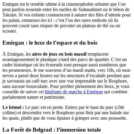
Emirgan est le remède ultime à la claustrophobie urbaine que l’on
peut parfois ressentir entre les ruelles de Sultanahmet ou le béton de
Taksim. Si vos enfants commencent à saturer des files d’attente pour
les palais, emmenez-les ici : c’est l’un des rares endroits où ils
peuvent courir sans risquer de percuter un plateau de thé ou un
scooter.
Emirgan : le luxe de l’espace et du bois
À Emirgan, les
aires de jeux en bois massif
remplacent
avantageusement le plastique criard des parcs de quartier. C’est un
cadre historique où les écureuils sont presque aussi nombreux que
les promeneurs. Je me souviens d’un mardi matin, vers 10h, où mon
neveu a passé deux heures sur les structures d’escalade pendant que
je savourais un café turc avec une vue imprenable sur le Bosphore,
sans aucune bousculade. Pour profiter pleinement des lieux, je vous
conseille de suivre cet
Itinéraire de marche à Emirgan
qui combine
parfaitement nature et patrimoine.
Le bémol :
Le parc est en pente. Entrez par le haut du parc (côté
colline) et descendez vers le Bosphore pour finir par une balade sur
les quais, plutôt que de vous épuiser à grimper avec une poussette.
La Forêt de Belgrad : l’immersion totale