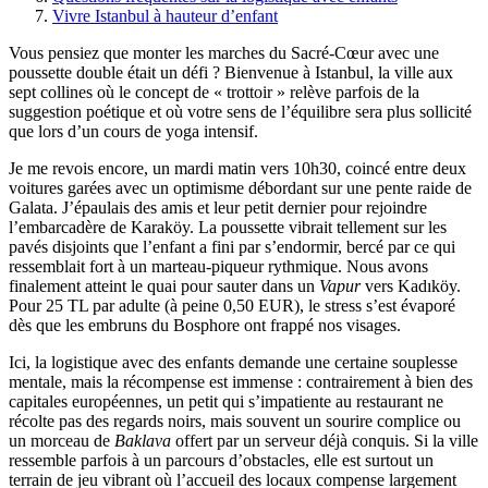
Vivre Istanbul à hauteur d’enfant
Vous pensiez que monter les marches du Sacré-Cœur avec une
poussette double était un défi ? Bienvenue à Istanbul, la ville aux
sept collines où le concept de « trottoir » relève parfois de la
suggestion poétique et où votre sens de l’équilibre sera plus sollicité
que lors d’un cours de yoga intensif.
Je me revois encore, un mardi matin vers 10h30, coincé entre deux
voitures garées avec un optimisme débordant sur une pente raide de
Galata. J’épaulais des amis et leur petit dernier pour rejoindre
l’embarcadère de Karaköy. La poussette vibrait tellement sur les
pavés disjoints que l’enfant a fini par s’endormir, bercé par ce qui
ressemblait fort à un marteau-piqueur rythmique. Nous avons
finalement atteint le quai pour sauter dans un
Vapur
vers Kadıköy.
Pour 25 TL par adulte (à peine 0,50 EUR), le stress s’est évaporé
dès que les embruns du Bosphore ont frappé nos visages.
Ici, la logistique avec des enfants demande une certaine souplesse
mentale, mais la récompense est immense : contrairement à bien des
capitales européennes, un petit qui s’impatiente au restaurant ne
récolte pas des regards noirs, mais souvent un sourire complice ou
un morceau de
Baklava
offert par un serveur déjà conquis. Si la ville
ressemble parfois à un parcours d’obstacles, elle est surtout un
terrain de jeu vibrant où l’accueil des locaux compense largement