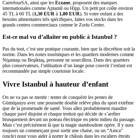
CarrefourSA, ainsi que les
Eczane
, proposent des marques
internationales comme Aptamil ou Hipp. Un petit pot coûte environ
45 TL à 60 TL (
1,30 EUR
à
1,80 EUR
). Si votre enfant a des
besoins alimentaires très spécifiques, faites vos stocks dans les
grands centres commerciaux comme le Zorlu Center.
Est-ce mal vu d’allaiter en public à Istanbul ?
Pas du tout, c’est une pratique courante, bien que la discrétion soit la
norme. Dans les zones touristiques et les quartiers modernes comme
Nişantaşı ou Beşiktaş, personne ne sourcillera. Dans des quartiers
plus conservateurs, l’utilisation d’un lange pour couvrir l’enfant est
recommandée par simple courtoisie locale.
Vivre Istanbul à hauteur d’enfant
On ne va pas se mentir : tenter de conquérir les pentes de
Gümüşsuyu avec une poussette double relève plus du sport extrême
que de la promenade de santé. Vous allez probablement maudire
chaque pavé disjoint et chaque trottoir qui décide de s’arrêter
brusquement devant un poteau électrique en plein milieu du passage.
Mais c’est précisément là que la magie stambouliote opère. Il y aura
toujours un commerçant pour sortir une chaise, ou un “Amca”
(oncle) pour vous aider à porter le châssis dans les escaliers étroits