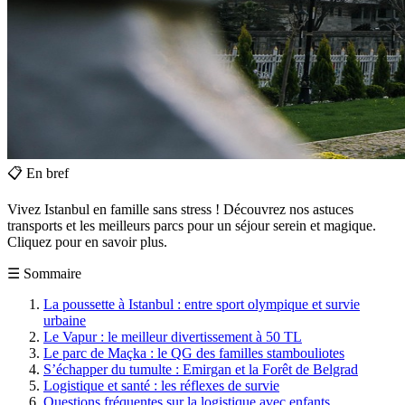
📋
En bref
Vivez Istanbul en famille sans stress ! Découvrez nos astuces
transports et les meilleurs parcs pour un séjour serein et magique.
Cliquez pour en savoir plus.
☰
Sommaire
La poussette à Istanbul : entre sport olympique et survie
urbaine
Le Vapur : le meilleur divertissement à 50 TL
Le parc de Maçka : le QG des familles stambouliotes
S’échapper du tumulte : Emirgan et la Forêt de Belgrad
Logistique et santé : les réflexes de survie
Questions fréquentes sur la logistique avec enfants