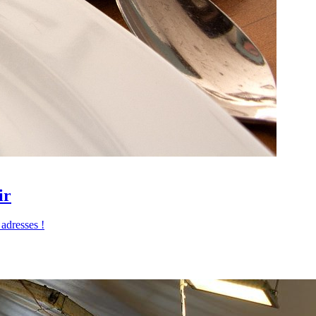
ir
 adresses !