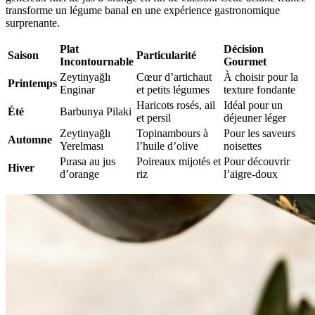
transforme un légume banal en une expérience gastronomique
surprenante.
Plat
Décision
Saison
Particularité
Incontournable
Gourmet
Zeytinyağlı
Cœur d’artichaut
À choisir pour la
Printemps
Enginar
et petits légumes
texture fondante
Haricots rosés, ail
Idéal pour un
Été
Barbunya Pilaki
et persil
déjeuner léger
Zeytinyağlı
Topinambours à
Pour les saveurs
Automne
Yerelması
l’huile d’olive
noisettes
Pırasa au jus
Poireaux mijotés et
Pour découvrir
Hiver
d’orange
riz
l’aigre-doux