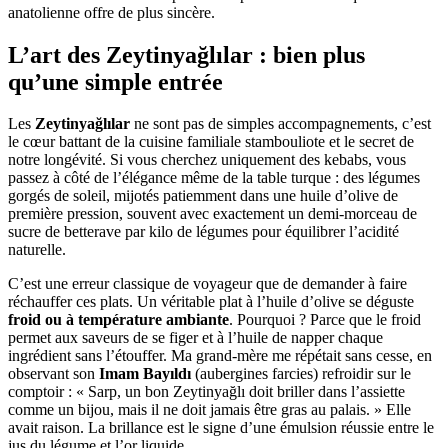
anatolienne offre de plus sincère.
L’art des Zeytinyağlılar : bien plus
qu’une simple entrée
Les
Zeytinyağlılar
ne sont pas de simples accompagnements, c’est
le cœur battant de la cuisine familiale stambouliote et le secret de
notre longévité. Si vous cherchez uniquement des kebabs, vous
passez à côté de l’élégance même de la table turque : des légumes
gorgés de soleil, mijotés patiemment dans une huile d’olive de
première pression, souvent avec exactement un demi-morceau de
sucre de betterave par kilo de légumes pour équilibrer l’acidité
naturelle.
C’est une erreur classique de voyageur que de demander à faire
réchauffer ces plats. Un véritable plat à l’huile d’olive se déguste
froid ou à température ambiante
. Pourquoi ? Parce que le froid
permet aux saveurs de se figer et à l’huile de napper chaque
ingrédient sans l’étouffer. Ma grand-mère me répétait sans cesse, en
observant son
Imam Bayıldı
(aubergines farcies) refroidir sur le
comptoir : « Sarp, un bon Zeytinyağlı doit briller dans l’assiette
comme un bijou, mais il ne doit jamais être gras au palais. » Elle
avait raison. La brillance est le signe d’une émulsion réussie entre le
jus du légume et l’or liquide.