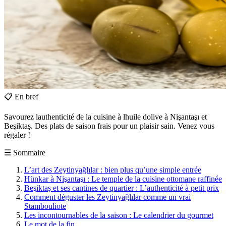
📋
En bref
Savourez lauthenticité de la cuisine à lhuile dolive à Nişantaşı et
Beşiktaş. Des plats de saison frais pour un plaisir sain. Venez vous
régaler !
☰
Sommaire
L’art des Zeytinyağlılar : bien plus qu’une simple entrée
Hünkar à Nişantaşı : Le temple de la cuisine ottomane raffinée
Beşiktaş et ses cantines de quartier : L’authenticité à petit prix
Comment déguster les Zeytinyağlılar comme un vrai
Stambouliote
Les incontournables de la saison : Le calendrier du gourmet
Le mot de la fin