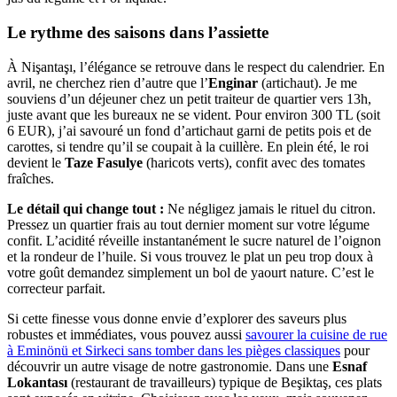
Le rythme des saisons dans l’assiette
À Nişantaşı, l’élégance se retrouve dans le respect du calendrier. En
avril, ne cherchez rien d’autre que l’
Enginar
(artichaut). Je me
souviens d’un déjeuner chez un petit traiteur de quartier vers 13h,
juste avant que les bureaux ne se vident. Pour environ 300 TL (soit
6 EUR), j’ai savouré un fond d’artichaut garni de petits pois et de
carottes, si tendre qu’il se coupait à la cuillère. En plein été, le roi
devient le
Taze Fasulye
(haricots verts), confit avec des tomates
fraîches.
Le détail qui change tout :
Ne négligez jamais le rituel du citron.
Pressez un quartier frais au tout dernier moment sur votre légume
confit. L’acidité réveille instantanément le sucre naturel de l’oignon
et la rondeur de l’huile. Si vous trouvez le plat un peu trop doux à
votre goût demandez simplement un bol de yaourt nature. C’est le
correcteur parfait.
Si cette finesse vous donne envie d’explorer des saveurs plus
robustes et immédiates, vous pouvez aussi
savourer la cuisine de rue
à Eminönü et Sirkeci sans tomber dans les pièges classiques
pour
découvrir un autre visage de notre gastronomie. Dans une
Esnaf
Lokantası
(restaurant de travailleurs) typique de Beşiktaş, ces plats