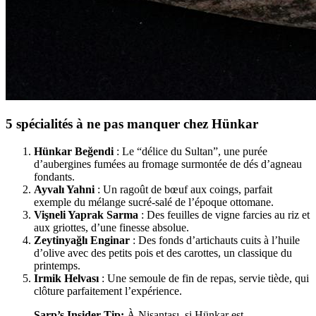
5 spécialités à ne pas manquer chez Hünkar
Hünkar Beğendi
: Le “délice du Sultan”, une purée
d’aubergines fumées au fromage surmontée de dés d’agneau
fondants.
Ayvalı Yahni
: Un ragoût de bœuf aux coings, parfait
exemple du mélange sucré-salé de l’époque ottomane.
Vişneli Yaprak Sarma
: Des feuilles de vigne farcies au riz et
aux griottes, d’une finesse absolue.
Zeytinyağlı Enginar
: Des fonds d’artichauts cuits à l’huile
d’olive avec des petits pois et des carottes, un classique du
printemps.
Irmik Helvası
: Une semoule de fin de repas, servie tiède, qui
clôture parfaitement l’expérience.
Sarp’s Insider Tip:
À Nişantaşı, si Hünkar est