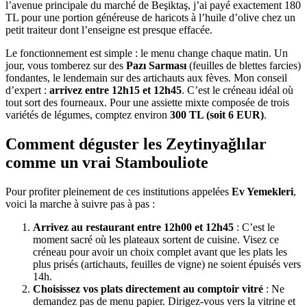
l’avenue principale du marché de Beşiktaş, j’ai payé exactement 180
TL pour une portion généreuse de haricots à l’huile d’olive chez un
petit traiteur dont l’enseigne est presque effacée.
Le fonctionnement est simple : le menu change chaque matin. Un
jour, vous tomberez sur des
Pazı Sarması
(feuilles de blettes farcies)
fondantes, le lendemain sur des artichauts aux fèves. Mon conseil
d’expert :
arrivez entre 12h15 et 12h45
. C’est le créneau idéal où
tout sort des fourneaux. Pour une assiette mixte composée de trois
variétés de légumes, comptez environ
300 TL (soit 6 EUR)
.
Comment déguster les Zeytinyağlılar
comme un vrai Stambouliote
Pour profiter pleinement de ces institutions appelées
Ev Yemekleri
,
voici la marche à suivre pas à pas :
Arrivez au restaurant entre 12h00 et 12h45
: C’est le
moment sacré où les plateaux sortent de cuisine. Visez ce
créneau pour avoir un choix complet avant que les plats les
plus prisés (artichauts, feuilles de vigne) ne soient épuisés vers
14h.
Choisissez vos plats directement au comptoir vitré
: Ne
demandez pas de menu papier. Dirigez-vous vers la vitrine et