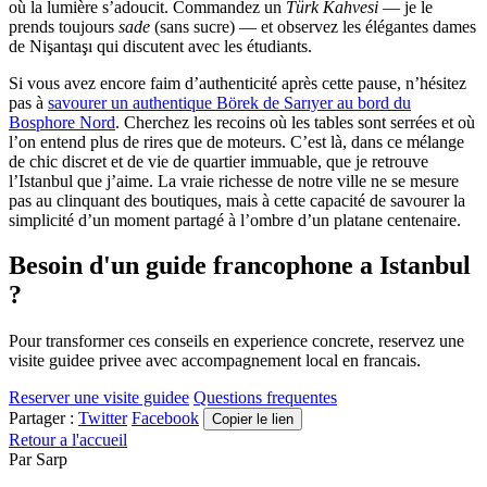
où la lumière s’adoucit. Commandez un
Türk Kahvesi
— je le
prends toujours
sade
(sans sucre) — et observez les élégantes dames
de Nişantaşı qui discutent avec les étudiants.
Si vous avez encore faim d’authenticité après cette pause, n’hésitez
pas à
savourer un authentique Börek de Sarıyer au bord du
Bosphore Nord
. Cherchez les recoins où les tables sont serrées et où
l’on entend plus de rires que de moteurs. C’est là, dans ce mélange
de chic discret et de vie de quartier immuable, que je retrouve
l’Istanbul que j’aime. La vraie richesse de notre ville ne se mesure
pas au clinquant des boutiques, mais à cette capacité de savourer la
simplicité d’un moment partagé à l’ombre d’un platane centenaire.
Besoin d'un guide francophone a Istanbul
?
Pour transformer ces conseils en experience concrete, reservez une
visite guidee privee avec accompagnement local en francais.
Reserver une visite guidee
Questions frequentes
Partager :
Twitter
Facebook
Copier le lien
Retour a l'accueil
Par
Sarp