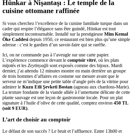
Hünkar à Nişantaşı : Le temple de la
cuisine ottomane raffinée
Si vous cherchez l’excellence de la cuisine familiale turque dans un
cadre qui respire l’élégance sans être guindé, Hünkar est tout
simplement incontournable. Installé sur la prestigieuse
Mim Kemal
Öke Caddesi
depuis 1950, ce restaurant est bien plus qu’une simple
adresse : c’est le gardien d’un savoir-faire qui se raréfie.
Ici, on ne commande pas à l’aveugle sur une carte papier.
L’expérience commence devant le
comptoir vitré
, où les plats
mijotés et les
Zeytinyağlı
sont exposés comme des bijoux. Mardi
dernier, j’ai attendu 12 minutes montre en main derrière un groupe
de trois hommes d’affaires en costume sur mesure avant que le
serveur ne m’indique une petite table d’angle près de la vitrine pour
admirer le
Kuzu Etli Şevketi Bostan
(agneau aux chardons-Marie).
La texture fondante de la viande alliée à l’amertume délicate de cette
plante sauvage est une leçon de gastronomie locale. Pour un plat
signature à l’huile d’olive de cette qualité, comptez environ
450 TL
(soit 9 EUR)
.
L’art de choisir au comptoir
Le défaut de son succès ? Le bruit et l’affluence. Entre 13h00 et