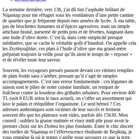
La semaine dernière, vers 13h, j’ai dû fuir l’asphalte brûlant de
Nişantaşı pour me réfugier sous les ventilateurs d’une petite cantine
de quartier que je fréquente depuis mes années de lycée. À ma table,
pas de brochettes fumantes ni d’épices agressives, mais un simple
artichaut braisé, parsemé de petits pois et de févettes, baignant dans
une huile d’olive dorée. C’est là, dans cette simplicité presque
méditative, que se cache le véritable goût d’Istanbul. On appelle cela
les
Zeytinyağlılar
, ces plats à l’huile d’olive que ma grand-mère
préparait toujours la veille pour qu’ils aient le temps de « reposer »
et de révéler toute leur saveur.
Souvent, les voyageurs pressés passent devant ces vitrines remplies
de plats froids sans s’arrêter, pensant qu’il s’agit de simples
accompagnements. C’est une erreur fondamentale : ces légumes de
saison sont le pilier de notre cuisine familiale, un rempart de
fraîcheur contre la lourdeur des grillades urbaines. Pour environ 400
TL (soit 8 EUR selon le taux actuel), on s’offre un assortiment qui
lave le palais et rééquilibre l’organisme. Le seul bémol ? Ces
adresses authentiques sont victimes de leur succès et ferment
souvent dès que les plateaux sont vides, parfois dès 15h30. Mon
conseil : oubliez la grasse matinée et visez midi pile pour avoir le
premier choix sur les
Dolma
les plus fondants. Entre le chic discret
des ruelles de Nişantaşı et l’effervescence étudiante de Beşiktaş, je
vous emmène là où le temps s’arrête pour savourer ce que la terre