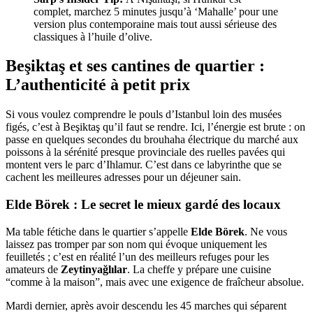
complet, marchez 5 minutes jusqu’à ‘Mahalle’ pour une
version plus contemporaine mais tout aussi sérieuse des
classiques à l’huile d’olive.
Beşiktaş et ses cantines de quartier :
L’authenticité à petit prix
Si vous voulez comprendre le pouls d’Istanbul loin des musées
figés, c’est à Beşiktaş qu’il faut se rendre. Ici, l’énergie est brute : on
passe en quelques secondes du brouhaha électrique du marché aux
poissons à la sérénité presque provinciale des ruelles pavées qui
montent vers le parc d’Ihlamur. C’est dans ce labyrinthe que se
cachent les meilleures adresses pour un déjeuner sain.
Elde Börek : Le secret le mieux gardé des locaux
Ma table fétiche dans le quartier s’appelle
Elde Börek
. Ne vous
laissez pas tromper par son nom qui évoque uniquement les
feuilletés ; c’est en réalité l’un des meilleurs refuges pour les
amateurs de
Zeytinyağlılar
. La cheffe y prépare une cuisine
“comme à la maison”, mais avec une exigence de fraîcheur absolue.
Mardi dernier, après avoir descendu les 45 marches qui séparent