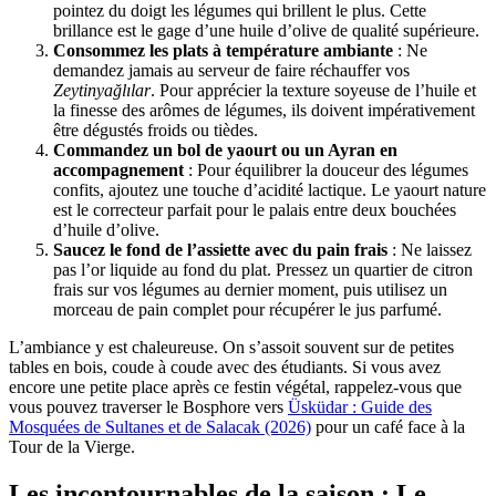
pointez du doigt les légumes qui brillent le plus. Cette
brillance est le gage d’une huile d’olive de qualité supérieure.
Consommez les plats à température ambiante
: Ne
demandez jamais au serveur de faire réchauffer vos
Zeytinyağlılar
. Pour apprécier la texture soyeuse de l’huile et
la finesse des arômes de légumes, ils doivent impérativement
être dégustés froids ou tièdes.
Commandez un bol de yaourt ou un Ayran en
accompagnement
: Pour équilibrer la douceur des légumes
confits, ajoutez une touche d’acidité lactique. Le yaourt nature
est le correcteur parfait pour le palais entre deux bouchées
d’huile d’olive.
Saucez le fond de l’assiette avec du pain frais
: Ne laissez
pas l’or liquide au fond du plat. Pressez un quartier de citron
frais sur vos légumes au dernier moment, puis utilisez un
morceau de pain complet pour récupérer le jus parfumé.
L’ambiance y est chaleureuse. On s’assoit souvent sur de petites
tables en bois, coude à coude avec des étudiants. Si vous avez
encore une petite place après ce festin végétal, rappelez-vous que
vous pouvez traverser le Bosphore vers
Üsküdar : Guide des
Mosquées de Sultanes et de Salacak (2026)
pour un café face à la
Tour de la Vierge.
Les incontournables de la saison : Le