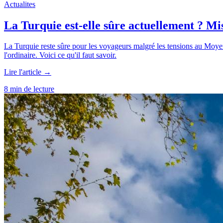
Actualites
La Turquie est-elle sûre actuellement ? Mis
La Turquie reste sûre pour les voyageurs malgré les tensions au Moyen
l'ordinaire. Voici ce qu'il faut savoir.
Lire l'article →
8 min de lecture