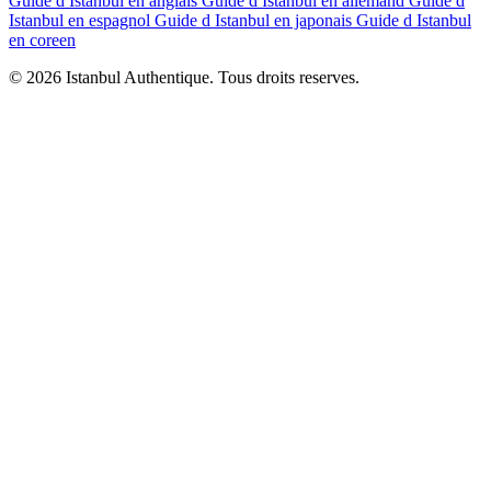
Guide d Istanbul en anglais
Guide d Istanbul en allemand
Guide d
Istanbul en espagnol
Guide d Istanbul en japonais
Guide d Istanbul
en coreen
© 2026 Istanbul Authentique. Tous droits reserves.