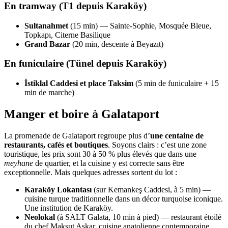
En tramway (T1 depuis Karaköy)
Sultanahmet
(15 min) — Sainte-Sophie, Mosquée Bleue,
Topkapı, Citerne Basilique
Grand Bazar
(20 min, descente à Beyazıt)
En funiculaire (Tünel depuis Karaköy)
İstiklal Caddesi et place Taksim
(5 min de funiculaire + 15
min de marche)
Manger et boire à Galataport
La promenade de Galataport regroupe plus d’
une centaine de
restaurants, cafés et boutiques
. Soyons clairs : c’est une zone
touristique, les prix sont 30 à 50 % plus élevés que dans une
meyhane
de quartier, et la cuisine y est correcte sans être
exceptionnelle. Mais quelques adresses sortent du lot :
Karaköy Lokantası
(sur Kemankeş Caddesi, à 5 min) —
cuisine turque traditionnelle dans un décor turquoise iconique.
Une institution de Karaköy.
Neolokal
(à SALT Galata, 10 min à pied) — restaurant étoilé
du chef Maksut Aşkar, cuisine anatolienne contemporaine,