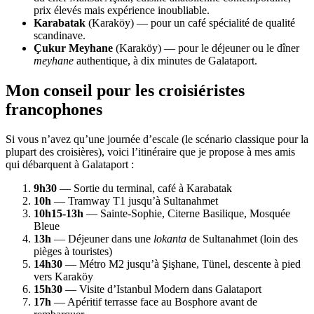
prix élevés mais expérience inoubliable.
Karabatak
(Karaköy) — pour un café spécialité de qualité
scandinave.
Çukur Meyhane
(Karaköy) — pour le déjeuner ou le dîner
meyhane
authentique, à dix minutes de Galataport.
Mon conseil pour les croisiéristes
francophones
Si vous n’avez qu’une journée d’escale (le scénario classique pour la
plupart des croisières), voici l’itinéraire que je propose à mes amis
qui débarquent à Galataport :
9h30
— Sortie du terminal, café à Karabatak
10h
— Tramway T1 jusqu’à Sultanahmet
10h15-13h
— Sainte-Sophie, Citerne Basilique, Mosquée
Bleue
13h
— Déjeuner dans une
lokanta
de Sultanahmet (loin des
pièges à touristes)
14h30
— Métro M2 jusqu’à Şişhane, Tünel, descente à pied
vers Karaköy
15h30
— Visite d’Istanbul Modern dans Galataport
17h
— Apéritif terrasse face au Bosphore avant de