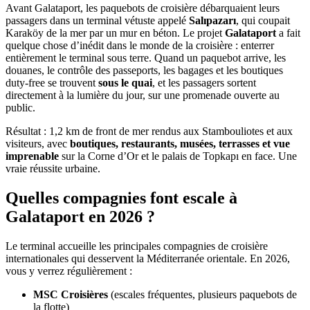
Avant Galataport, les paquebots de croisière débarquaient leurs
passagers dans un terminal vétuste appelé
Salıpazarı
, qui coupait
Karaköy de la mer par un mur en béton. Le projet
Galataport
a fait
quelque chose d’inédit dans le monde de la croisière : enterrer
entièrement le terminal sous terre. Quand un paquebot arrive, les
douanes, le contrôle des passeports, les bagages et les boutiques
duty-free se trouvent
sous le quai
, et les passagers sortent
directement à la lumière du jour, sur une promenade ouverte au
public.
Résultat : 1,2 km de front de mer rendus aux Stambouliotes et aux
visiteurs, avec
boutiques, restaurants, musées, terrasses et vue
imprenable
sur la Corne d’Or et le palais de Topkapı en face. Une
vraie réussite urbaine.
Quelles compagnies font escale à
Galataport en 2026 ?
Le terminal accueille les principales compagnies de croisière
internationales qui desservent la Méditerranée orientale. En 2026,
vous y verrez régulièrement :
MSC Croisières
(escales fréquentes, plusieurs paquebots de
la flotte)