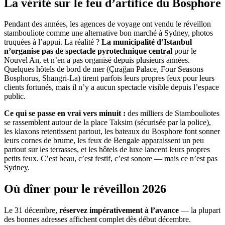
La vérité sur le feu d’artifice du Bosphore
Pendant des années, les agences de voyage ont vendu le réveillon
stambouliote comme une alternative bon marché à Sydney, photos
truquées à l’appui. La réalité ?
La municipalité d’Istanbul
n’organise pas de spectacle pyrotechnique central
pour le
Nouvel An, et n’en a pas organisé depuis plusieurs années.
Quelques hôtels de bord de mer (Çırağan Palace, Four Seasons
Bosphorus, Shangri-La) tirent parfois leurs propres feux pour leurs
clients fortunés, mais il n’y a aucun spectacle visible depuis l’espace
public.
Ce qui se passe en vrai vers minuit :
des milliers de Stambouliotes
se rassemblent autour de la place Taksim (sécurisée par la police),
les klaxons retentissent partout, les bateaux du Bosphore font sonner
leurs cornes de brume, les feux de Bengale apparaissent un peu
partout sur les terrasses, et les hôtels de luxe lancent leurs propres
petits feux. C’est beau, c’est festif, c’est sonore — mais ce n’est pas
Sydney.
Où dîner pour le réveillon 2026
Le 31 décembre,
réservez impérativement à l’avance
— la plupart
des bonnes adresses affichent complet dès début décembre.