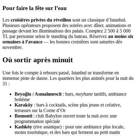
Pour faire la fête sur l’eau
Les
croisières privées du réveillon
sont un classique d’Istanbul.
Plusieurs opérateurs proposent des soirées avec dîner, animations et
passage devant les illuminations des palais. Comptez 2 500 à 5 000
TL par personne selon le standing du bateau. Réservez
au moins six
semaines à l’avance
— les bonnes croisières sont saturées dès
novembre.
Où sortir après minuit
Une fois le compte à rebours passé, Istanbul se transforme en
immense piste de danse. Les quartiers les plus animés pour la nuit du
31 :
Beyoğlu / Asmalımescit
: bars,
meyhane
tardifs, ambiance
bohème
Karaköy
: bars à cocktails, scène plus jeune et créative,
terrasses sur la Corne d’Or
Bomonti
: club Babylon ouvert toute la nuit avec une
programmation spéciale
Kadıköy
(rive asiatique) : pour une ambiance plus locale,
moins touristique, et des bars qui ferment au petit matin