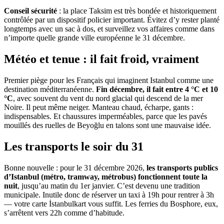
Conseil sécurité
: la place Taksim est très bondée et historiquement
contrôlée par un dispositif policier important. Évitez d’y rester planté
longtemps avec un sac à dos, et surveillez vos affaires comme dans
n’importe quelle grande ville européenne le 31 décembre.
Météo et tenue : il fait froid, vraiment
Premier piège pour les Français qui imaginent Istanbul comme une
destination méditerranéenne.
Fin décembre, il fait entre 4 °C et 10
°C
, avec souvent du vent du nord glacial qui descend de la mer
Noire. Il peut même neiger. Manteau chaud, écharpe, gants :
indispensables. Et chaussures imperméables, parce que les pavés
mouillés des ruelles de Beyoğlu en talons sont une mauvaise idée.
Les transports le soir du 31
Bonne nouvelle : pour le 31 décembre 2026,
les transports publics
d’Istanbul (métro, tramway, métrobus) fonctionnent toute la
nuit
, jusqu’au matin du 1er janvier. C’est devenu une tradition
municipale. Inutile donc de réserver un taxi à 19h pour rentrer à 3h
— votre carte İstanbulkart vous suffit. Les ferries du Bosphore, eux,
s’arrêtent vers 22h comme d’habitude.