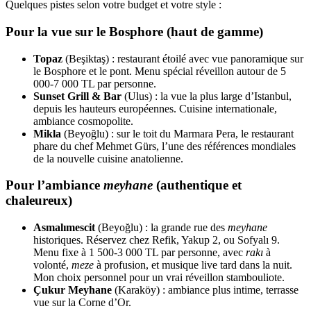
Quelques pistes selon votre budget et votre style :
Pour la vue sur le Bosphore (haut de gamme)
Topaz
(Beşiktaş) : restaurant étoilé avec vue panoramique sur
le Bosphore et le pont. Menu spécial réveillon autour de 5
000-7 000 TL par personne.
Sunset Grill & Bar
(Ulus) : la vue la plus large d’Istanbul,
depuis les hauteurs européennes. Cuisine internationale,
ambiance cosmopolite.
Mikla
(Beyoğlu) : sur le toit du Marmara Pera, le restaurant
phare du chef Mehmet Gürs, l’une des références mondiales
de la nouvelle cuisine anatolienne.
Pour l’ambiance
meyhane
(authentique et
chaleureux)
Asmalımescit
(Beyoğlu) : la grande rue des
meyhane
historiques. Réservez chez Refik, Yakup 2, ou Sofyalı 9.
Menu fixe à 1 500-3 000 TL par personne, avec
rakı
à
volonté,
meze
à profusion, et musique live tard dans la nuit.
Mon choix personnel pour un vrai réveillon stambouliote.
Çukur Meyhane
(Karaköy) : ambiance plus intime, terrasse
vue sur la Corne d’Or.