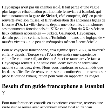
Haydarpaşa n’est pas un chantier isolé. Il fait partie d’une vague
plus large de réhabilitation patrimoniale ferroviaire à Istanbul, qui
inclut notamment la
gare de Sirkeci
, côté européen, déjà en partie
rouverte avec son musée, et la revalorisation des anciennes lignes de
la corne d’Or. La ville cherche, depuis une décennie, à transformer
ses monuments fonctionnels du XIXe et du début du XXe siècle en
lieux culturels accessibles — Sirkeci, Galataport, Haydarpaşa,
demain peut-être certains hans d’Eminönü — dans une logique de «
musées vivants » que peu de métropoles mènent à cette échelle.
Pour le voyageur francophone, cela signifie qu’en 2027, la traversée
en ferry depuis l’Europe vers l’Asie deviendra une expérience
culturelle continue : départ devant Sirkeci restauré, arrivée face à
Haydarpaşa rouvert. Une seule ville, deux siècles de ferroviaire
raconté sur les deux rives. Nous vous tiendrons au courant dès que
les dates officielles de réouverture seront confirmées — et serons sur
place le jour de l’inauguration pour vous en rapporter les images.
Besoin d'un guide francophone a Istanbul
?
Pour transformer ces conseils en experience concrete, reservez une
visite guidee privee avec accompagnement local en francais.