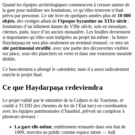
Quand les équipes archéologiques commencent à creuser autour de
la gare pour stabiliser ses fondations, ce qu’elles trouvent n’était
prévu par personne. Le site livre en quelques années plus de
10 000
objets
, des vestiges allant de
l’époque byzantine au XIXe siècle
:
fondations d’un bâtiment datant du VIIIe siècle, sols en mosaïque,
citernes, puits, trace d’un ancien monastère. Les fouilles deviennent
si importantes qu’elles sont intégrées au projet lui-même : la future
Haydarpaşa ne sera plus seulement un terminal restauré, ce sera un
site patrimonial stratifié
, avec une partie des découvertes visibles
sur place, sous des planchers en verre et dans une extension muséale
dédiée.
Ce basculement a allongé le calendrier, mais il a aussi radicalement
enrichi le projet final.
Ce que Haydarpaşa redeviendra
Le projet validé par le ministère de la Culture et du Tourisme, et
confié à TCDD (les chemins de fer de l’État turc) en coordination
avec les équipes patrimoniales d’Istanbul, prévoit un complexe à
plusieurs niveaux :
La gare elle-même
, entièrement restaurée dans son état de
1909, rouvrira au public comme espace mixte — hall