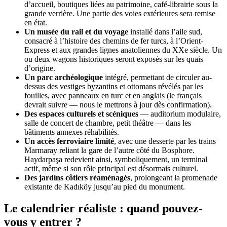
d’accueil, boutiques liées au patrimoine, café-librairie sous la
grande verrière. Une partie des voies extérieures sera remise
en état.
Un musée du rail et du voyage
installé dans l’aile sud,
consacré à l’histoire des chemins de fer turcs, à l’Orient-
Express et aux grandes lignes anatoliennes du XXe siècle. Un
ou deux wagons historiques seront exposés sur les quais
d’origine.
Un parc archéologique
intégré, permettant de circuler au-
dessus des vestiges byzantins et ottomans révélés par les
fouilles, avec panneaux en turc et en anglais (le français
devrait suivre — nous le mettrons à jour dès confirmation).
Des espaces culturels et scéniques
— auditorium modulaire,
salle de concert de chambre, petit théâtre — dans les
bâtiments annexes réhabilités.
Un accès ferroviaire limité
, avec une desserte par les trains
Marmaray reliant la gare de l’autre côté du Bosphore.
Haydarpaşa redevient ainsi, symboliquement, un terminal
actif, même si son rôle principal est désormais culturel.
Des jardins côtiers réaménagés
, prolongeant la promenade
existante de Kadıköy jusqu’au pied du monument.
Le calendrier réaliste : quand pouvez-
vous y entrer ?