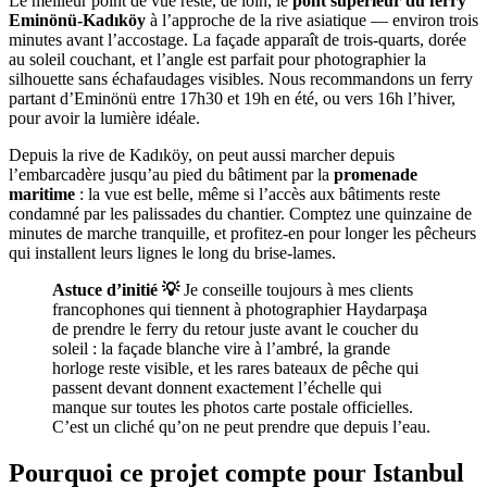
Le meilleur point de vue reste, de loin, le
pont supérieur du ferry
Eminönü-Kadıköy
à l’approche de la rive asiatique — environ trois
minutes avant l’accostage. La façade apparaît de trois-quarts, dorée
au soleil couchant, et l’angle est parfait pour photographier la
silhouette sans échafaudages visibles. Nous recommandons un ferry
partant d’Eminönü entre 17h30 et 19h en été, ou vers 16h l’hiver,
pour avoir la lumière idéale.
Depuis la rive de Kadıköy, on peut aussi marcher depuis
l’embarcadère jusqu’au pied du bâtiment par la
promenade
maritime
: la vue est belle, même si l’accès aux bâtiments reste
condamné par les palissades du chantier. Comptez une quinzaine de
minutes de marche tranquille, et profitez-en pour longer les pêcheurs
qui installent leurs lignes le long du brise-lames.
Astuce d’initié 💡
Je conseille toujours à mes clients
francophones qui tiennent à photographier Haydarpaşa
de prendre le ferry du retour juste avant le coucher du
soleil : la façade blanche vire à l’ambré, la grande
horloge reste visible, et les rares bateaux de pêche qui
passent devant donnent exactement l’échelle qui
manque sur toutes les photos carte postale officielles.
C’est un cliché qu’on ne peut prendre que depuis l’eau.
Pourquoi ce projet compte pour Istanbul