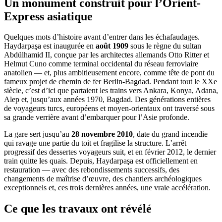
Un monument construit pour l’Orient-
Express asiatique
Quelques mots d’histoire avant d’entrer dans les échafaudages.
Haydarpaşa est inaugurée en
août 1909
sous le règne du sultan
Abdülhamid II, conçue par les architectes allemands Otto Ritter et
Helmut Cuno comme terminal occidental du réseau ferroviaire
anatolien — et, plus ambitieusement encore, comme tête de pont du
fameux projet de chemin de fer Berlin-Bagdad. Pendant tout le XXe
siècle, c’est d’ici que partaient les trains vers Ankara, Konya, Adana,
Alep et, jusqu’aux années 1970, Bagdad. Des générations entières
de voyageurs turcs, européens et moyen-orientaux ont traversé sous
sa grande verrière avant d’embarquer pour l’Asie profonde.
La gare sert jusqu’au
28 novembre 2010
, date du grand incendie
qui ravage une partie du toit et fragilise la structure. L’arrêt
progressif des dessertes voyageurs suit, et en février 2012, le dernier
train quitte les quais. Depuis, Haydarpaşa est officiellement en
restauration — avec des rebondissements successifs, des
changements de maîtrise d’œuvre, des chantiers archéologiques
exceptionnels et, ces trois dernières années, une vraie accélération.
Ce que les travaux ont révélé