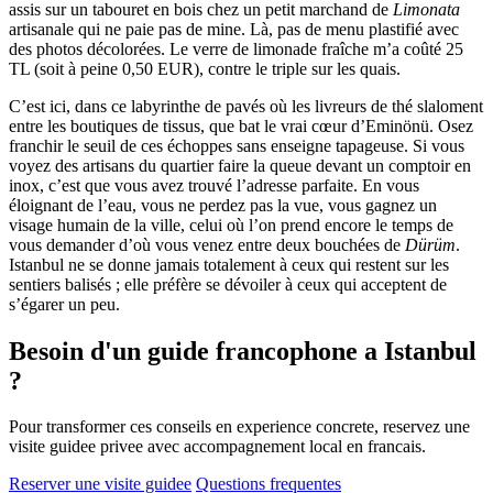
assis sur un tabouret en bois chez un petit marchand de
Limonata
artisanale qui ne paie pas de mine. Là, pas de menu plastifié avec
des photos décolorées. Le verre de limonade fraîche m’a coûté 25
TL (soit à peine 0,50 EUR), contre le triple sur les quais.
C’est ici, dans ce labyrinthe de pavés où les livreurs de thé slaloment
entre les boutiques de tissus, que bat le vrai cœur d’Eminönü. Osez
franchir le seuil de ces échoppes sans enseigne tapageuse. Si vous
voyez des artisans du quartier faire la queue devant un comptoir en
inox, c’est que vous avez trouvé l’adresse parfaite. En vous
éloignant de l’eau, vous ne perdez pas la vue, vous gagnez un
visage humain de la ville, celui où l’on prend encore le temps de
vous demander d’où vous venez entre deux bouchées de
Dürüm
.
Istanbul ne se donne jamais totalement à ceux qui restent sur les
sentiers balisés ; elle préfère se dévoiler à ceux qui acceptent de
s’égarer un peu.
Besoin d'un guide francophone a Istanbul
?
Pour transformer ces conseils en experience concrete, reservez une
visite guidee privee avec accompagnement local en francais.
Reserver une visite guidee
Questions frequentes