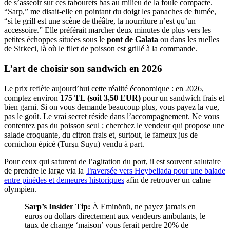
de s’asseoir sur ces tabourets bas au milieu de la foule compacte.
“Sarp,” me disait-elle en pointant du doigt les panaches de fumée,
“si le grill est une scène de théâtre, la nourriture n’est qu’un
accessoire.” Elle préférait marcher deux minutes de plus vers les
petites échoppes situées sous le
pont de Galata
ou dans les ruelles
de Sirkeci, là où le filet de poisson est grillé à la commande.
L’art de choisir son sandwich en 2026
Le prix reflète aujourd’hui cette réalité économique : en 2026,
comptez environ
175 TL (soit 3,50 EUR)
pour un sandwich frais et
bien garni. Si on vous demande beaucoup plus, vous payez la vue,
pas le goût. Le vrai secret réside dans l’accompagnement. Ne vous
contentez pas du poisson seul ; cherchez le vendeur qui propose une
salade croquante, du citron frais et, surtout, le fameux jus de
cornichon épicé (Turşu Suyu) vendu à part.
Pour ceux qui saturent de l’agitation du port, il est souvent salutaire
de prendre le large via la
Traversée vers Heybeliada pour une balade
entre pinèdes et demeures historiques
afin de retrouver un calme
olympien.
Sarp’s Insider Tip:
À Eminönü, ne payez jamais en
euros ou dollars directement aux vendeurs ambulants, le
taux de change ‘maison’ vous ferait perdre 20% de