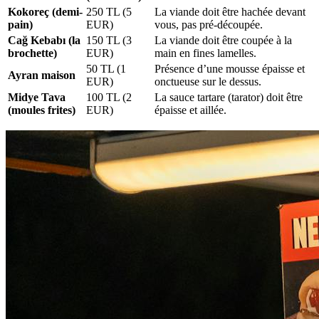
Kokoreç (demi-
250 TL (5
La viande doit être hachée devant
pain)
EUR)
vous, pas pré-découpée.
Cağ Kebabı (la
150 TL (3
La viande doit être coupée à la
brochette)
EUR)
main en fines lamelles.
50 TL (1
Présence d’une mousse épaisse et
Ayran maison
EUR)
onctueuse sur le dessus.
Midye Tava
100 TL (2
La sauce tartare (tarator) doit être
(moules frites)
EUR)
épaisse et aillée.