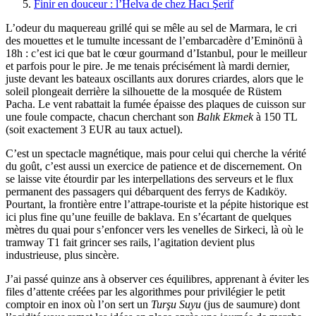
Finir en douceur : l’Helva de chez Hacı Şerif
L’odeur du maquereau grillé qui se mêle au sel de Marmara, le cri
des mouettes et le tumulte incessant de l’embarcadère d’Eminönü à
18h : c’est ici que bat le cœur gourmand d’Istanbul, pour le meilleur
et parfois pour le pire. Je me tenais précisément là mardi dernier,
juste devant les bateaux oscillants aux dorures criardes, alors que le
soleil plongeait derrière la silhouette de la mosquée de Rüstem
Pacha. Le vent rabattait la fumée épaisse des plaques de cuisson sur
une foule compacte, chacun cherchant son
Balık Ekmek
à 150 TL
(soit exactement 3 EUR au taux actuel).
C’est un spectacle magnétique, mais pour celui qui cherche la vérité
du goût, c’est aussi un exercice de patience et de discernement. On
se laisse vite étourdir par les interpellations des serveurs et le flux
permanent des passagers qui débarquent des ferrys de Kadıköy.
Pourtant, la frontière entre l’attrape-touriste et la pépite historique est
ici plus fine qu’une feuille de baklava. En s’écartant de quelques
mètres du quai pour s’enfoncer vers les venelles de Sirkeci, là où le
tramway T1 fait grincer ses rails, l’agitation devient plus
industrieuse, plus sincère.
J’ai passé quinze ans à observer ces équilibres, apprenant à éviter les
files d’attente créées par les algorithmes pour privilégier le petit
comptoir en inox où l’on sert un
Turşu Suyu
(jus de saumure) dont