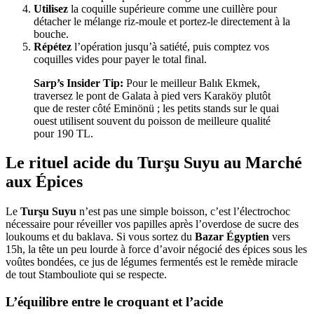
Utilisez
la coquille supérieure comme une cuillère pour
détacher le mélange riz-moule et portez-le directement à la
bouche.
Répétez
l’opération jusqu’à satiété, puis comptez vos
coquilles vides pour payer le total final.
Sarp’s Insider Tip:
Pour le meilleur Balık Ekmek,
traversez le pont de Galata à pied vers Karaköy plutôt
que de rester côté Eminönü ; les petits stands sur le quai
ouest utilisent souvent du poisson de meilleure qualité
pour 190 TL.
Le rituel acide du Turşu Suyu au Marché
aux Épices
Le
Turşu Suyu
n’est pas une simple boisson, c’est l’électrochoc
nécessaire pour réveiller vos papilles après l’overdose de sucre des
loukoums et du baklava. Si vous sortez du
Bazar Égyptien
vers
15h, la tête un peu lourde à force d’avoir négocié des épices sous les
voûtes bondées, ce jus de légumes fermentés est le remède miracle
de tout Stambouliote qui se respecte.
L’équilibre entre le croquant et l’acide