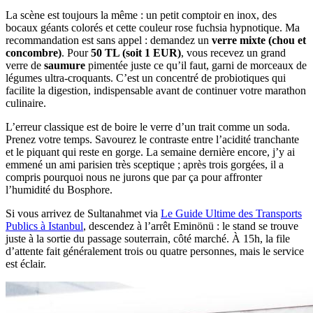
La scène est toujours la même : un petit comptoir en inox, des
bocaux géants colorés et cette couleur rose fuchsia hypnotique. Ma
recommandation est sans appel : demandez un
verre mixte (chou et
concombre)
. Pour
50 TL (soit 1 EUR)
, vous recevez un grand
verre de
saumure
pimentée juste ce qu’il faut, garni de morceaux de
légumes ultra-croquants. C’est un concentré de probiotiques qui
facilite la digestion, indispensable avant de continuer votre marathon
culinaire.
L’erreur classique est de boire le verre d’un trait comme un soda.
Prenez votre temps. Savourez le contraste entre l’acidité tranchante
et le piquant qui reste en gorge. La semaine dernière encore, j’y ai
emmené un ami parisien très sceptique ; après trois gorgées, il a
compris pourquoi nous ne jurons que par ça pour affronter
l’humidité du Bosphore.
Si vous arrivez de Sultanahmet via
Le Guide Ultime des Transports
Publics à Istanbul
, descendez à l’arrêt Eminönü : le stand se trouve
juste à la sortie du passage souterrain, côté marché. À 15h, la file
d’attente fait généralement trois ou quatre personnes, mais le service
est éclair.