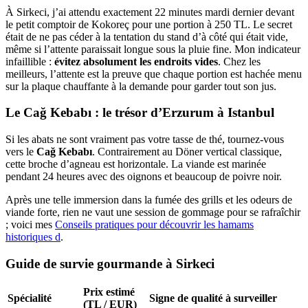
À Sirkeci, j’ai attendu exactement 22 minutes mardi dernier devant
le petit comptoir de Kokoreç pour une portion à 250 TL. Le secret
était de ne pas céder à la tentation du stand d’à côté qui était vide,
même si l’attente paraissait longue sous la pluie fine. Mon indicateur
infaillible :
évitez absolument les endroits vides
. Chez les
meilleurs, l’attente est la preuve que chaque portion est hachée menu
sur la plaque chauffante à la demande pour garder tout son jus.
Le Cağ Kebabı : le trésor d’Erzurum à Istanbul
Si les abats ne sont vraiment pas votre tasse de thé, tournez-vous
vers le
Cağ Kebabı
. Contrairement au Döner vertical classique,
cette broche d’agneau est horizontale. La viande est marinée
pendant 24 heures avec des oignons et beaucoup de poivre noir.
Après une telle immersion dans la fumée des grills et les odeurs de
viande forte, rien ne vaut une session de gommage pour se rafraîchir
; voici mes
Conseils pratiques pour découvrir les hamams
historiques d
.
Guide de survie gourmande à Sirkeci
Prix estimé
Spécialité
Signe de qualité à surveiller
(TL / EUR)