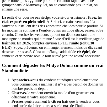
petite foule qui s’agglutine pour une collation rapide avant de
grimper dans le Marmaray. Ici, on ne commande pas un plat, on
entame une série.
La règle d’or pour ne pas gâcher votre séjour est simple :
fuyez les
étals exposés en plein soleil
. À Sirkeci, certains vendeurs à la
sauvette s’installent dans des zones trop chaudes pour le produit. Si
les moules ne sont pas à l’ombre ou sur un lit de glace, passez votre
chemin. Cherchez les vendeurs qui ont un débit constant ; une
montagne de moules qui diminue à vue d’œil est le meilleur gage de
fraîcheur. En 2026, comptez environ
15 TL l’unité (soit 0,30
EUR)
. Soyez prévenus, on en mange rarement moins de dix avant
de se sentir rassasié. C’est un mélange addictif de
riz épicé
, de
cannelle et de poivre noir, le tout relevé par une acidité nécessaire.
Comment déguster les Midye Dolma comme un vrai
Stambouliote
Approchez-vous
du vendeur et indiquez simplement que
vous commencez à manger ; il n’y a pas besoin de donner un
nombre précis au départ.
Observez
le vendeur ouvrir la moule d’un geste sec en
détachant la valve supérieure.
Pressez
généreusement le
citron
frais que le vendeur vous
tend sur le riz épicé pour casser le gras de l’huile.