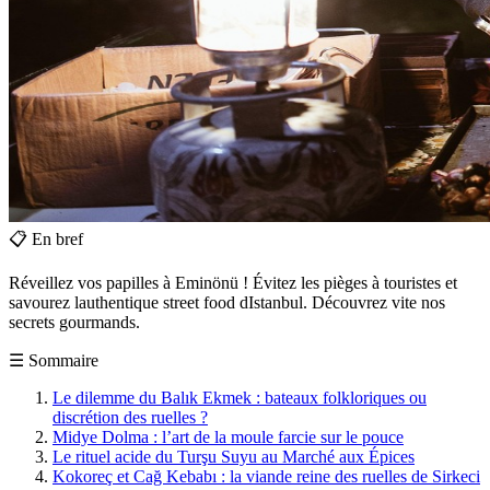
📋
En bref
Réveillez vos papilles à Eminönü ! Évitez les pièges à touristes et
savourez lauthentique street food dIstanbul. Découvrez vite nos
secrets gourmands.
☰
Sommaire
Le dilemme du Balık Ekmek : bateaux folkloriques ou
discrétion des ruelles ?
Midye Dolma : l’art de la moule farcie sur le pouce
Le rituel acide du Turşu Suyu au Marché aux Épices
Kokoreç et Cağ Kebabı : la viande reine des ruelles de Sirkeci