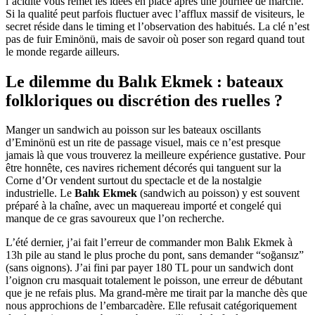
l’acidité vous remet les idées en place après une journée de marche.
Si la qualité peut parfois fluctuer avec l’afflux massif de visiteurs, le
secret réside dans le timing et l’observation des habitués. La clé n’est
pas de fuir Eminönü, mais de savoir où poser son regard quand tout
le monde regarde ailleurs.
Le dilemme du Balık Ekmek : bateaux
folkloriques ou discrétion des ruelles ?
Manger un sandwich au poisson sur les bateaux oscillants
d’Eminönü est un rite de passage visuel, mais ce n’est presque
jamais là que vous trouverez la meilleure expérience gustative. Pour
être honnête, ces navires richement décorés qui tanguent sur la
Corne d’Or vendent surtout du spectacle et de la nostalgie
industrielle. Le
Balık Ekmek
(sandwich au poisson) y est souvent
préparé à la chaîne, avec un maquereau importé et congelé qui
manque de ce gras savoureux que l’on recherche.
L’été dernier, j’ai fait l’erreur de commander mon Balık Ekmek à
13h pile au stand le plus proche du pont, sans demander “soğansız”
(sans oignons). J’ai fini par payer 180 TL pour un sandwich dont
l’oignon cru masquait totalement le poisson, une erreur de débutant
que je ne refais plus. Ma grand-mère me tirait par la manche dès que
nous approchions de l’embarcadère. Elle refusait catégoriquement