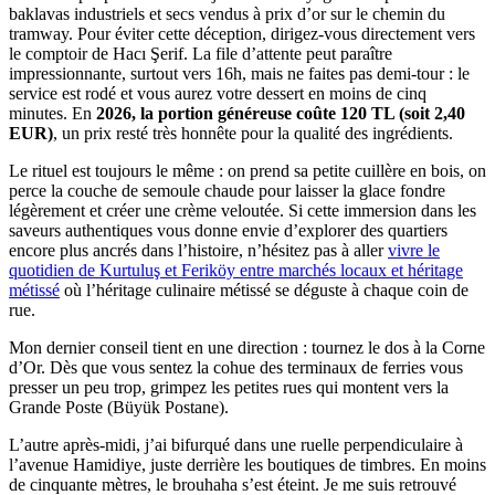
baklavas industriels et secs vendus à prix d’or sur le chemin du
tramway. Pour éviter cette déception, dirigez-vous directement vers
le comptoir de Hacı Şerif. La file d’attente peut paraître
impressionnante, surtout vers 16h, mais ne faites pas demi-tour : le
service est rodé et vous aurez votre dessert en moins de cinq
minutes. En
2026, la portion généreuse coûte 120 TL (soit 2,40
EUR)
, un prix resté très honnête pour la qualité des ingrédients.
Le rituel est toujours le même : on prend sa petite cuillère en bois, on
perce la couche de semoule chaude pour laisser la glace fondre
légèrement et créer une crème veloutée. Si cette immersion dans les
saveurs authentiques vous donne envie d’explorer des quartiers
encore plus ancrés dans l’histoire, n’hésitez pas à aller
vivre le
quotidien de Kurtuluş et Feriköy entre marchés locaux et héritage
métissé
où l’héritage culinaire métissé se déguste à chaque coin de
rue.
Mon dernier conseil tient en une direction : tournez le dos à la Corne
d’Or. Dès que vous sentez la cohue des terminaux de ferries vous
presser un peu trop, grimpez les petites rues qui montent vers la
Grande Poste (Büyük Postane).
L’autre après-midi, j’ai bifurqué dans une ruelle perpendiculaire à
l’avenue Hamidiye, juste derrière les boutiques de timbres. En moins
de cinquante mètres, le brouhaha s’est éteint. Je me suis retrouvé