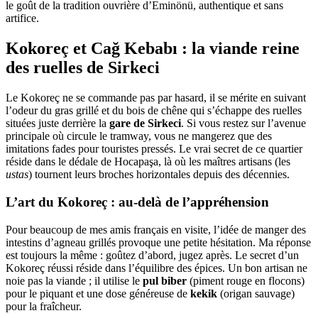
le goût de la tradition ouvrière d’Eminönü, authentique et sans
artifice.
Kokoreç et Cağ Kebabı : la viande reine
des ruelles de Sirkeci
Le Kokoreç ne se commande pas par hasard, il se mérite en suivant
l’odeur du gras grillé et du bois de chêne qui s’échappe des ruelles
situées juste derrière la
gare de Sirkeci
. Si vous restez sur l’avenue
principale où circule le tramway, vous ne mangerez que des
imitations fades pour touristes pressés. Le vrai secret de ce quartier
réside dans le dédale de Hocapaşa, là où les maîtres artisans (les
ustas
) tournent leurs broches horizontales depuis des décennies.
L’art du Kokoreç : au-delà de l’appréhension
Pour beaucoup de mes amis français en visite, l’idée de manger des
intestins d’agneau grillés provoque une petite hésitation. Ma réponse
est toujours la même : goûtez d’abord, jugez après. Le secret d’un
Kokoreç réussi réside dans l’équilibre des épices. Un bon artisan ne
noie pas la viande ; il utilise le
pul biber
(piment rouge en flocons)
pour le piquant et une dose généreuse de
kekik
(origan sauvage)
pour la fraîcheur.