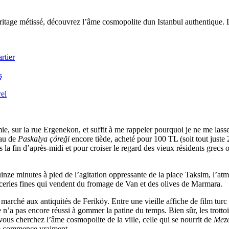
itage métissé, découvrez l’âme cosmopolite dun Istanbul authentique. Li
rtier
ş
rel
sur la rue Ergenekon, et suffit à me rappeler pourquoi je ne me lasserai 
eau de
Paskalya çöreği
encore tiède, acheté pour 100 TL (soit tout just
a fin d’après-midi et pour croiser le regard des vieux résidents grecs o
quinze minutes à pied de l’agitation oppressante de la place Taksim, l’at
eries fines qui vendent du fromage de Van et des olives de Marmara.
marché aux antiquités de Feriköy. Entre une vieille affiche de film turc 
 n’a pas encore réussi à gommer la patine du temps. Bien sûr, les trottoi
i vous cherchez l’âme cosmopolite de la ville, celle qui se nourrit de
Mez
age commence vraiment.