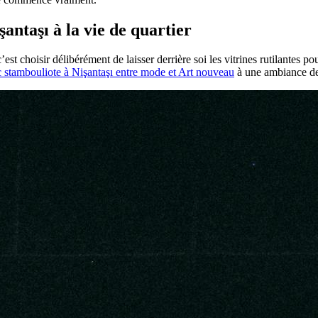
antaşı à la vie de quartier
t choisir délibérément de laisser derrière soi les vitrines rutilantes pour
c stambouliote à Nişantaşı entre mode et Art nouveau
à une ambiance de 