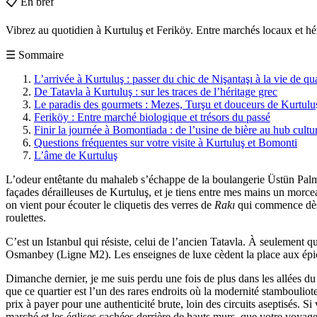
📋
En bref
Vibrez au quotidien à Kurtuluş et Feriköy. Entre marchés locaux et hér
☰
Sommaire
L’arrivée à Kurtuluş : passer du chic de Nişantaşı à la vie de qua
De Tatavla à Kurtuluş : sur les traces de l’héritage grec
Le paradis des gourmets : Mezes, Turşu et douceurs de Kurtulu
Feriköy : Entre marché biologique et trésors du passé
Finir la journée à Bomontiada : de l’usine de bière au hub cultu
Questions fréquentes sur votre visite à Kurtuluş et Bomonti
L’âme de Kurtuluş
L’odeur entêtante du mahaleb s’échappe de la boulangerie Üstün Palmie, 
façades dérailleuses de Kurtuluş, et je tiens entre mes mains un morc
on vient pour écouter le cliquetis des verres de
Rakı
qui commence dès l
roulettes.
C’est un Istanbul qui résiste, celui de l’ancien Tatavla. À seulement 
Osmanbey (Ligne M2). Les enseignes de luxe cèdent la place aux épic
Dimanche dernier, je me suis perdu une fois de plus dans les allées du 
que ce quartier est l’un des rares endroits où la modernité stambouliote
prix à payer pour une authenticité brute, loin des circuits aseptisés. S
marché et les églises cachées derrière de hauts murs, que votre voy