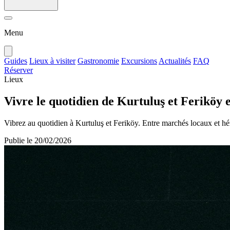
Menu
Guides
Lieux à visiter
Gastronomie
Excursions
Actualités
FAQ
Réserver
Lieux
Vivre le quotidien de Kurtuluş et Feriköy 
Vibrez au quotidien à Kurtuluş et Feriköy. Entre marchés locaux et hér
Publie le
20/02/2026