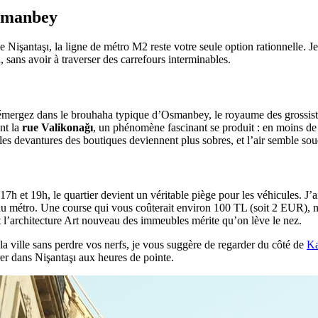
Osmanbey
de Nişantaşı, la ligne de métro M2 reste votre seule option rationnelle. 
ans avoir à traverser des carrefours interminables.
s émergez dans le brouhaha typique d’Osmanbey, le royaume des grossistes 
nt la
rue Valikonağı
, un phénomène fascinant se produit : en moins de
, les devantures des boutiques deviennent plus sobres, et l’air semble so
7h et 19h, le quartier devient un véritable piège pour les véhicules. J’ai
du métro. Une course qui vous coûterait environ 100 TL (soit 2 EUR), m
et l’architecture Art nouveau des immeubles mérite qu’on lève le nez.
a ville sans perdre vos nerfs, je vous suggère de regarder du côté de
Ka
er dans Nişantaşı aux heures de pointe.