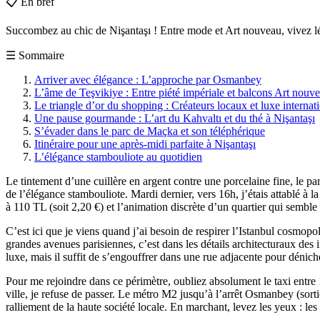
📋
En bref
Succombez au chic de Nişantaşı ! Entre mode et Art nouveau, vivez lé
☰
Sommaire
Arriver avec élégance : L’approche par Osmanbey
L’âme de Teşvikiye : Entre piété impériale et balcons Art nouv
Le triangle d’or du shopping : Créateurs locaux et luxe internat
Une pause gourmande : L’art du Kahvaltı et du thé à Nişantaşı
S’évader dans le parc de Maçka et son téléphérique
Itinéraire pour une après-midi parfaite à Nişantaşı
L’élégance stambouliote au quotidien
Le tintement d’une cuillère en argent contre une porcelaine fine, le pa
de l’élégance stambouliote. Mardi dernier, vers 16h, j’étais attablé 
à 110 TL (soit 2,20 €) et l’animation discrète d’un quartier qui semble
C’est ici que je viens quand j’ai besoin de respirer l’Istanbul cosmopol
grandes avenues parisiennes, c’est dans les détails architecturaux des 
luxe, mais il suffit de s’engouffrer dans une rue adjacente pour dénicher 
Pour me rejoindre dans ce périmètre, oubliez absolument le taxi entre 
ville, je refuse de passer. Le métro M2 jusqu’à l’arrêt Osmanbey (sor
ralliement de la haute société locale. En marchant, levez les yeux : les 