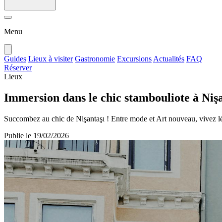
Menu
Guides
Lieux à visiter
Gastronomie
Excursions
Actualités
FAQ
Réserver
Lieux
Immersion dans le chic stambouliote à Niş
Succombez au chic de Nişantaşı ! Entre mode et Art nouveau, vivez lé
Publie le
19/02/2026