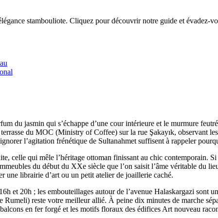
légance stambouliote. Cliquez pour découvrir notre guide et évadez-vo
eau
ional
rfum du jasmin qui s’échappe d’une cour intérieure et le murmure feutré 
à la terrasse du MOC (Ministry of Coffee) sur la rue Şakayık, observant 
 ignorer l’agitation frénétique de Sultanahmet suffisent à rappeler pour
ite, celle qui mêle l’héritage ottoman finissant au chic contemporain. Si 
immeubles du début du XXe siècle que l’on saisit l’âme véritable du lieu.
une librairie d’art ou un petit atelier de joaillerie caché.
16h et 20h ; les embouteillages autour de l’avenue Halaskargazi sont un
tie Rumeli) reste votre meilleur allié. À peine dix minutes de marche sé
balcons en fer forgé et les motifs floraux des édifices Art nouveau racont