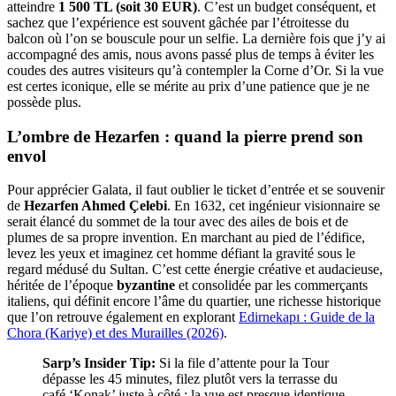
atteindre
1 500 TL (soit 30 EUR)
. C’est un budget conséquent, et
sachez que l’expérience est souvent gâchée par l’étroitesse du
balcon où l’on se bouscule pour un selfie. La dernière fois que j’y ai
accompagné des amis, nous avons passé plus de temps à éviter les
coudes des autres visiteurs qu’à contempler la Corne d’Or. Si la vue
est certes iconique, elle se mérite au prix d’une patience que je ne
possède plus.
L’ombre de Hezarfen : quand la pierre prend son
envol
Pour apprécier Galata, il faut oublier le ticket d’entrée et se souvenir
de
Hezarfen Ahmed Çelebi
. En 1632, cet ingénieur visionnaire se
serait élancé du sommet de la tour avec des ailes de bois et de
plumes de sa propre invention. En marchant au pied de l’édifice,
levez les yeux et imaginez cet homme défiant la gravité sous le
regard médusé du Sultan. C’est cette énergie créative et audacieuse,
héritée de l’époque
byzantine
et consolidée par les commerçants
italiens, qui définit encore l’âme du quartier, une richesse historique
que l’on retrouve également en explorant
Edirnekapı : Guide de la
Chora (Kariye) et des Murailles (2026)
.
Sarp’s Insider Tip:
Si la file d’attente pour la Tour
dépasse les 45 minutes, filez plutôt vers la terrasse du
café ‘Konak’ juste à côté : la vue est presque identique,