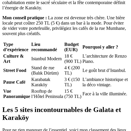
cohabitation entre le sacré séculaire et la fête contemporaine définit
l’énergie de Karaköy.
Mon conseil pratique :
La zone est devenue très chère. Une bière
locale peut coûter 250 TL (5 €) dans un bar à la mode. Pour éviter
de vider votre portefeuille, privilégiez les cafés de la rue Mumhane,
souvent plus créatifs.
Type
Lieu
Budget
Pourquoi y aller ?
d’expérience
recommandé
(EUR)
Culture &
18 €
L’architecture de Renzo
Istanbul Modern
Art
(900 TL)
Piano.
Stand de rue
4 € (200
Street Food
Le goût brut d’Istanbul.
(Balık Dürüm)
TL)
Karabatak
3 € (150
L’ambiance historique et
Pause Café
Karaköy
TL)
la déco vintage.
Vue
Rooftop de
15 €
Face à la ville illuminée.
Panoramique
l’Hôtel Peninsula
(750 TL)
Les 5 sites incontournables de Galata et
Karaköy
Pour ne rien manquer de l’essentiel, voici mon classement des lieux