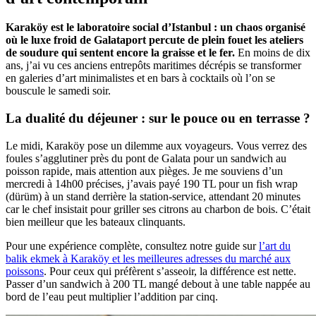
Karaköy est le laboratoire social d’Istanbul : un chaos organisé
où le luxe froid de Galataport percute de plein fouet les ateliers
de soudure qui sentent encore la graisse et le fer.
En moins de dix
ans, j’ai vu ces anciens entrepôts maritimes décrépis se transformer
en galeries d’art minimalistes et en bars à cocktails où l’on se
bouscule le samedi soir.
La dualité du déjeuner : sur le pouce ou en terrasse ?
Le midi, Karaköy pose un dilemme aux voyageurs. Vous verrez des
foules s’agglutiner près du pont de Galata pour un sandwich au
poisson rapide, mais attention aux pièges. Je me souviens d’un
mercredi à 14h00 précises, j’avais payé 190 TL pour un fish wrap
(dürüm) à un stand derrière la station-service, attendant 20 minutes
car le chef insistait pour griller ses citrons au charbon de bois. C’était
bien meilleur que les bateaux clinquants.
Pour une expérience complète, consultez notre guide sur
l’art du
balik ekmek à Karaköy et les meilleures adresses du marché aux
poissons
. Pour ceux qui préfèrent s’asseoir, la différence est nette.
Passer d’un sandwich à 200 TL mangé debout à une table nappée au
bord de l’eau peut multiplier l’addition par cinq.