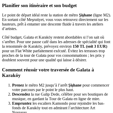
Planifier son itinéraire et son budget
Le point de départ idéal reste la station de métro
Şişhane
(ligne M2).
En sortant côté Meşrutiyet, vous vous retrouvez directement sur les
hauteurs, prêt à entamer une descente fluide à travers les ateliers
d’artistes.
Côté budget, Galata et Karaköy restent abordables si l’on sait où
s’arrêter. Pour une pause café dans les adresses de spécialité qui font
la renommée de Karaköy, prévoyez environ
150 TL (soit 3 EUR)
pour un Flat White parfaitement exécuté. Évitez les terrasses trop
proches de la tour de Galata pour vos consommations ; les prix y
doublent souvent pour une qualité qui laisse à désirer.
Comment réussir votre traversée de Galata à
Karaköy
Prenez
le métro M2 jusqu’à l’arrêt
Şişhane
pour commencer
votre parcours par le point le plus haut.
Descendez
la rue Galip Dede, célèbre pour ses boutiques de
musique, en gardant la Tour de Galata en ligne de mire.
Empruntez
les escaliers Kamondo pour rejoindre les bas-
fonds de Karaköy tout en admirant l’architecture Art
Nouveau.