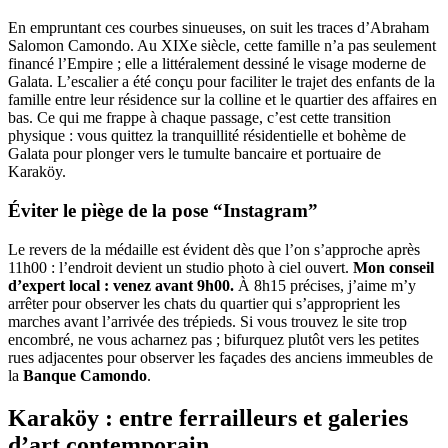
En empruntant ces courbes sinueuses, on suit les traces d’Abraham
Salomon Camondo. Au XIXe siècle, cette famille n’a pas seulement
financé l’Empire ; elle a littéralement dessiné le visage moderne de
Galata. L’escalier a été conçu pour faciliter le trajet des enfants de la
famille entre leur résidence sur la colline et le quartier des affaires en
bas. Ce qui me frappe à chaque passage, c’est cette transition
physique : vous quittez la tranquillité résidentielle et bohème de
Galata pour plonger vers le tumulte bancaire et portuaire de
Karaköy.
Éviter le piège de la pose “Instagram”
Le revers de la médaille est évident dès que l’on s’approche après
11h00 : l’endroit devient un studio photo à ciel ouvert.
Mon conseil
d’expert local : venez avant 9h00.
À 8h15 précises, j’aime m’y
arrêter pour observer les chats du quartier qui s’approprient les
marches avant l’arrivée des trépieds. Si vous trouvez le site trop
encombré, ne vous acharnez pas ; bifurquez plutôt vers les petites
rues adjacentes pour observer les façades des anciens immeubles de
la
Banque Camondo
.
Karaköy : entre ferrailleurs et galeries
d’art contemporain