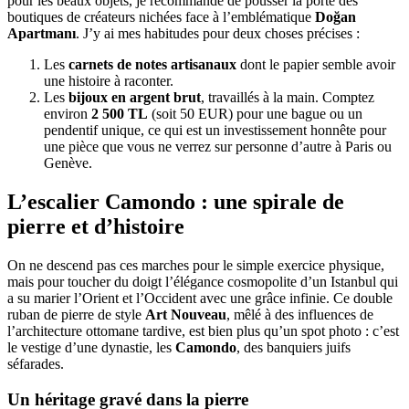
pour les beaux objets, je recommande de pousser la porte des
boutiques de créateurs nichées face à l’emblématique
Doğan
Apartmanı
. J’y ai mes habitudes pour deux choses précises :
Les
carnets de notes artisanaux
dont le papier semble avoir
une histoire à raconter.
Les
bijoux en argent brut
, travaillés à la main. Comptez
environ
2 500 TL
(soit 50 EUR) pour une bague ou un
pendentif unique, ce qui est un investissement honnête pour
une pièce que vous ne verrez sur personne d’autre à Paris ou
Genève.
L’escalier Camondo : une spirale de
pierre et d’histoire
On ne descend pas ces marches pour le simple exercice physique,
mais pour toucher du doigt l’élégance cosmopolite d’un Istanbul qui
a su marier l’Orient et l’Occident avec une grâce infinie. Ce double
ruban de pierre de style
Art Nouveau
, mêlé à des influences de
l’architecture ottomane tardive, est bien plus qu’un spot photo : c’est
le vestige d’une dynastie, les
Camondo
, des banquiers juifs
séfarades.
Un héritage gravé dans la pierre