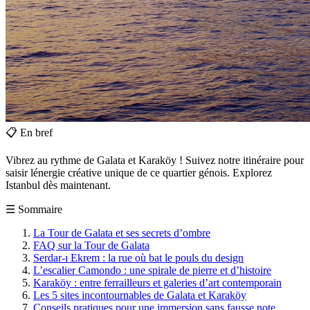
📋
En bref
Vibrez au rythme de Galata et Karaköy ! Suivez notre itinéraire pour
saisir lénergie créative unique de ce quartier génois. Explorez
Istanbul dès maintenant.
☰
Sommaire
La Tour de Galata et ses secrets d’ombre
FAQ sur la Tour de Galata
Serdar-ı Ekrem : la rue où bat le pouls du design
L’escalier Camondo : une spirale de pierre et d’histoire
Karaköy : entre ferrailleurs et galeries d’art contemporain
Les 5 sites incontournables de Galata et Karaköy
Conseils pratiques pour une immersion sans fausse note