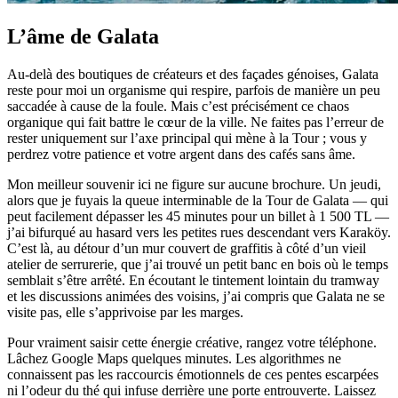
L’âme de Galata
Au-delà des boutiques de créateurs et des façades génoises, Galata
reste pour moi un organisme qui respire, parfois de manière un peu
saccadée à cause de la foule. Mais c’est précisément ce chaos
organique qui fait battre le cœur de la ville. Ne faites pas l’erreur de
rester uniquement sur l’axe principal qui mène à la Tour ; vous y
perdrez votre patience et votre argent dans des cafés sans âme.
Mon meilleur souvenir ici ne figure sur aucune brochure. Un jeudi,
alors que je fuyais la queue interminable de la Tour de Galata — qui
peut facilement dépasser les 45 minutes pour un billet à 1 500 TL —
j’ai bifurqué au hasard vers les petites rues descendant vers Karaköy.
C’est là, au détour d’un mur couvert de graffitis à côté d’un vieil
atelier de serrurerie, que j’ai trouvé un petit banc en bois où le temps
semblait s’être arrêté. En écoutant le tintement lointain du tramway
et les discussions animées des voisins, j’ai compris que Galata ne se
visite pas, elle s’apprivoise par les marges.
Pour vraiment saisir cette énergie créative, rangez votre téléphone.
Lâchez Google Maps quelques minutes. Les algorithmes ne
connaissent pas les raccourcis émotionnels de ces pentes escarpées
ni l’odeur du thé qui infuse derrière une porte entrouverte. Laissez