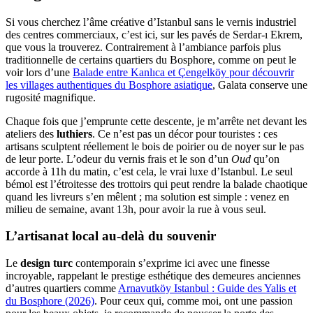
Si vous cherchez l’âme créative d’Istanbul sans le vernis industriel
des centres commerciaux, c’est ici, sur les pavés de Serdar-ı Ekrem,
que vous la trouverez. Contrairement à l’ambiance parfois plus
traditionnelle de certains quartiers du Bosphore, comme on peut le
voir lors d’une
Balade entre Kanlıca et Çengelköy pour découvrir
les villages authentiques du Bosphore asiatique
, Galata conserve une
rugosité magnifique.
Chaque fois que j’emprunte cette descente, je m’arrête net devant les
ateliers des
luthiers
. Ce n’est pas un décor pour touristes : ces
artisans sculptent réellement le bois de poirier ou de noyer sur le pas
de leur porte. L’odeur du vernis frais et le son d’un
Oud
qu’on
accorde à 11h du matin, c’est cela, le vrai luxe d’Istanbul. Le seul
bémol est l’étroitesse des trottoirs qui peut rendre la balade chaotique
quand les livreurs s’en mêlent ; ma solution est simple : venez en
milieu de semaine, avant 13h, pour avoir la rue à vous seul.
L’artisanat local au-delà du souvenir
Le
design turc
contemporain s’exprime ici avec une finesse
incroyable, rappelant le prestige esthétique des demeures anciennes
d’autres quartiers comme
Arnavutköy Istanbul : Guide des Yalis et
du Bosphore (2026)
. Pour ceux qui, comme moi, ont une passion