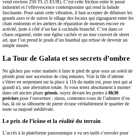
vend environ 250 TL (5 EUR). C’est cette friction entre le passé
industriel et l’effervescence contemporaine qui rend la balade
fascinante. Pour saisir cette vibration, il faut accepter de délaisser les
grands axes et de suivre le sillage des locaux qui zigzaguent entre les
chats endormis et les ateliers de réparation de moteurs encore en
activité, juste à côté d’un bar à cocktails branché. C’est dans ce
chaos organisé, entre une église cachée et un mur couvert de street
art, que l’on prend le pouls d’un Istanbul qui refuse de devenir un
simple musée.
La Tour de Galata et ses secrets d’ombre
Ne gâchez pas votre matinée à faire le pied de grue sous un soleil de
plomb pour une ascension de cinq minutes. Voir la file d’attente
s’étirer en serpentant sur la place à 11h du matin est, pour moi qui ai
grandi ici, une aberration totale. Si vous tenez absolument à monter
dans cet ancien phare
génois
, soyez devant les portes à
8h30
précises
pour l’ouverture ; sinon, contentez-vous de l’admirer d’en
bas, là où sa silhouette de pierre écrase véritablement le quartier de
toute sa majesté médiévale.
Le prix de l’icône et la réalité du terrain
L’accès à la plateforme panoramique a vu ses tarifs s’envoler pour