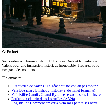
📋
En bref
Succombez au charme dIstanbul ! Explorez Vefa et laqueduc de
Valens pour une immersion historique inoubliable. Préparez votre
escapade dès maintenant.
☰
Sommaire
L’Aqueduc de Valens : Le géant qui ne voulait pas mourir
Vefa Bozacısı : Un shot d’histoire (et de millet fermenté)
Vefa Kilise Camii : Quand Byzance se cache sous le minaret
Perdre son chemin dans les ruelles de Vefa
Logistique : Comment arriver à Vefa sans perdre ses nerfs