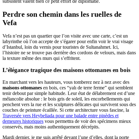
subsistent valent bien ce petit effort de diplomatie.
Perdre son chemin dans les ruelles de
Vefa
Vefa n’est pas un quartier que l’on visite avec une carte, c’est un
labyrinthe où l’on accepte de s’égarer pour enfin voir le vrai visage
d’Istanbul, loin du vernis pour touristes de Sultanahmet. Ici,
l’histoire ne se trouve pas derrière des cordons de velours, mais dans
la texture même des murs qui s’effritent.
L’élégance tragique des maisons ottomanes en bois
En marchant vers les hauteurs, vous tomberez nez à nez avec des
maisons ottomanes
en bois, ces “yalı de terre ferme” qui semblent
tenir debout par simple habitude. Leur état de délabrement est d’une
mélancolie absolue : le bois gris de soleil, les encorbellements qui
penchent vers la rue et les sculptures délicates qui survivent sous des
couches de peinture écaillée. Si cette architecture vous fascine, la
Traversée vers Heybeliada pour une balade entre pinèdes et
demeures historiques
vous permettra de voir des spécimens mieux
conservés, mais moins authentiquement décrépits.
Mardi dernier, je me suis arrêté devant l’une d’elles, dont la porte