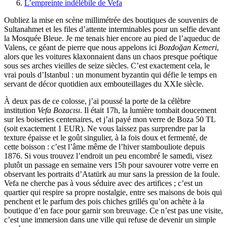
L’empreinte indélébile de Vefa
Oubliez la mise en scène millimétrée des boutiques de souvenirs de
Sultanahmet et les files d’attente interminables pour un selfie devant
la Mosquée Bleue. Je me tenais hier encore au pied de l’aqueduc de
Valens, ce géant de pierre que nous appelons ici
Bozdoğan Kemeri
,
alors que les voitures klaxonnaient dans un chaos presque poétique
sous ses arches vieilles de seize siècles. C’est exactement cela, le
vrai pouls d’Istanbul : un monument byzantin qui défie le temps en
servant de décor quotidien aux embouteillages du XXIe siècle.
À deux pas de ce colosse, j’ai poussé la porte de la célèbre
institution
Vefa Bozacısı
. Il était 17h, la lumière tombait doucement
sur les boiseries centenaires, et j’ai payé mon verre de Boza 50 TL
(soit exactement 1 EUR). Ne vous laissez pas surprendre par la
texture épaisse et le goût singulier, à la fois doux et fermenté, de
cette boisson : c’est l’âme même de l’hiver stambouliote depuis
1876. Si vous trouvez l’endroit un peu encombré le samedi, visez
plutôt un passage en semaine vers 15h pour savourer votre verre en
observant les portraits d’Atatürk au mur sans la pression de la foule.
Vefa ne cherche pas à vous séduire avec des artifices ; c’est un
quartier qui respire sa propre nostalgie, entre ses maisons de bois qui
penchent et le parfum des pois chiches grillés qu’on achète à la
boutique d’en face pour garnir son breuvage. Ce n’est pas une visite,
c’est une immersion dans une ville qui refuse de devenir un simple