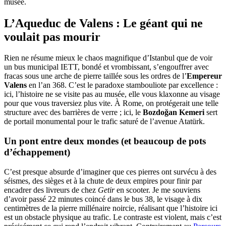
musée.
L’Aqueduc de Valens : Le géant qui ne
voulait pas mourir
Rien ne résume mieux le chaos magnifique d’Istanbul que de voir
un bus municipal IETT, bondé et vrombissant, s’engouffrer avec
fracas sous une arche de pierre taillée sous les ordres de l’
Empereur
Valens
en l’an 368. C’est le paradoxe stambouliote par excellence :
ici, l’histoire ne se visite pas au musée, elle vous klaxonne au visage
pour que vous traversiez plus vite. À Rome, on protégerait une telle
structure avec des barrières de verre ; ici, le
Bozdoğan Kemeri
sert
de portail monumental pour le trafic saturé de l’avenue Atatürk.
Un pont entre deux mondes (et beaucoup de pots
d’échappement)
C’est presque absurde d’imaginer que ces pierres ont survécu à des
séismes, des sièges et à la chute de deux empires pour finir par
encadrer des livreurs de chez
Getir
en scooter. Je me souviens
d’avoir passé 22 minutes coincé dans le bus 38, le visage à dix
centimètres de la pierre millénaire noircie, réalisant que l’histoire ici
est un obstacle physique au trafic. Le contraste est violent, mais c’est