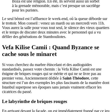
Boza est une religion. En été, ils servent aussi un sorbet
à la grenade mémorable, mais c’est presque un sacrilège
pour les puristes.
Le seul bémol est l’affluence le week-end, où la queue déborde sur
le trottoir. Mon conseil : venez un mardi ou un mercredi vers 11h.
Vous aurez la salle pour vous tout seul, le silence des vieux quartiers
et le temps de discuter deux minutes avec le personnel qui a vu
défiler des générations de Stambouliotes.
Vefa Kilise Camii : Quand Byzance se
cache sous le minaret
Si vous cherchez du marbre étincelant et des audioguides
standardisés, passez votre chemin : la Vefa Kilise Camii est une
énigme de briques rouges qui se mérite et qui ne se livre pas au
premier venu. Anciennement dédiée à
Saint-Théodore
, cette
structure est l’un des exemples les plus fascinants de la manière dont
Istanbul superpose ses époques sans jamais vraiment effacer les
cicatrices du passé.
Le labyrinthe de briques rouges
En arrivant devant la façade, on est immédiatement frappé par ce jeu