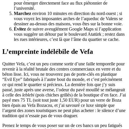
pour émerger directement face au flux piétonnier de
l’université.
Marchez
environ 10 minutes en direction du nord-ouest ; si
vous voyez les imposantes arches de l’aqueduc de Valens se
dessiner au-dessus des maisons, vous êtes sur la bonne voie.
Évitez
de suivre aveuglément Google Maps si l’application
vous suggère un détour par le boulevard Atatürk ; restez dans
les rues intérieures, c’est là que l’âme du quartier se cache.
L’empreinte indélébile de Vefa
Quitter Vefa, c’est un peu comme sortir d’une faille temporelle pour
revenir à la réalité brutale des centres commerciaux en verre et du
béton lisse. Ici, vous ne trouverez pas de porte-clés en plastique
“Evil Eye” fabriqués à l’autre bout du monde, et c’est précisément
ce qui rend le quartier si précieux. La dernière fois que j’y suis
passé, juste après une averse, l’odeur du pavé mouillé se mélangeait
à celle des
leblebi
(pois chiches grillés) de la boutique d’en face. J’ai
payé mes 75 TL (soit tout juste 1,50 EUR) pour un verre de Boza
bien épais au Vefa Bozacısı, et j’ai savouré ce luxe simple que
l’argent des zones touristiques ne peut plus acheter : le silence d’une
tradition qui n’essaie pas de vous draguer.
Prenez le temps de vous poser sur un de ces bancs un peu fatigués