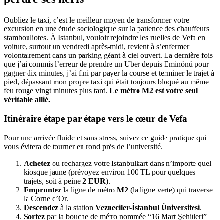
Oubliez le taxi, c’est le meilleur moyen de transformer votre
excursion en une étude sociologique sur la patience des chauffeurs
stambouliotes. À Istanbul, vouloir rejoindre les ruelles de Vefa en
voiture, surtout un vendredi après-midi, revient à s’enfermer
volontairement dans un parking géant à ciel ouvert. La dernière fois
que j’ai commis l’erreur de prendre un Uber depuis Eminönü pour
gagner dix minutes, j’ai fini par payer la course et terminer le trajet à
pied, dépassant mon propre taxi qui était toujours bloqué au même
feu rouge vingt minutes plus tard.
Le métro M2 est votre seul
véritable allié.
Itinéraire étape par étape vers le cœur de Vefa
Pour une arrivée fluide et sans stress, suivez ce guide pratique qui
vous évitera de tourner en rond près de l’université.
Achetez
ou rechargez votre Istanbulkart dans n’importe quel
kiosque jaune (prévoyez environ 100 TL pour quelques
trajets, soit à peine
2 EUR
).
Empruntez
la ligne de métro
M2
(la ligne verte) qui traverse
la Corne d’Or.
Descendez
à la station
Vezneciler-İstanbul Üniversitesi
.
Sortez
par la bouche de métro nommée “16 Mart Şehitleri”