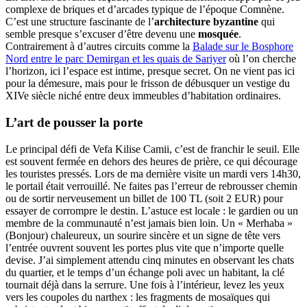
complexe de briques et d’arcades typique de l’époque Comnène.
C’est une structure fascinante de l’
architecture byzantine
qui
semble presque s’excuser d’être devenu une
mosquée
.
Contrairement à d’autres circuits comme la
Balade sur le Bosphore
Nord entre le parc Demirgan et les quais de Sariyer
où l’on cherche
l’horizon, ici l’espace est intime, presque secret. On ne vient pas ici
pour la démesure, mais pour le frisson de débusquer un vestige du
XIVe siècle niché entre deux immeubles d’habitation ordinaires.
L’art de pousser la porte
Le principal défi de Vefa Kilise Camii, c’est de franchir le seuil. Elle
est souvent fermée en dehors des heures de prière, ce qui décourage
les touristes pressés. Lors de ma dernière visite un mardi vers 14h30,
le portail était verrouillé. Ne faites pas l’erreur de rebrousser chemin
ou de sortir nerveusement un billet de 100 TL (soit 2 EUR) pour
essayer de corrompre le destin. L’astuce est locale : le gardien ou un
membre de la communauté n’est jamais bien loin. Un « Merhaba »
(Bonjour) chaleureux, un sourire sincère et un signe de tête vers
l’entrée ouvrent souvent les portes plus vite que n’importe quelle
devise. J’ai simplement attendu cinq minutes en observant les chats
du quartier, et le temps d’un échange poli avec un habitant, la clé
tournait déjà dans la serrure. Une fois à l’intérieur, levez les yeux
vers les coupoles du narthex : les fragments de mosaïques qui