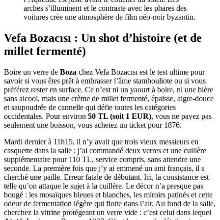
arches s’illuminent et le contraste avec les phares des
voitures crée une atmosphère de film néo-noir byzantin.
Vefa Bozacısı : Un shot d’histoire (et de
millet fermenté)
Boire un verre de
Boza
chez Vefa Bozacısı est le test ultime pour
savoir si vous êtes prêt à embrasser l’âme stambouliote ou si vous
préférez rester en surface. Ce n’est ni un yaourt à boire, ni une bière
sans alcool, mais une crème de millet fermenté, épaisse, aigre-douce
et saupoudrée de cannelle qui défie toutes les catégories
occidentales. Pour environ
50 TL (soit 1 EUR)
, vous ne payez pas
seulement une boisson, vous achetez un ticket pour 1876.
Mardi dernier à 11h15, il n’y avait que trois vieux messieurs en
casquette dans la salle ; j’ai commandé deux verres et une cuillère
supplémentaire pour 110 TL, service compris, sans attendre une
seconde. La première fois que j’y ai emmené un ami français, il a
cherché une paille. Erreur fatale de débutant. Ici, la consistance est
telle qu’on attaque le sujet à la cuillère. Le décor n’a presque pas
bougé : les mosaïques bleues et blanches, les miroirs patinés et cette
odeur de fermentation légère qui flotte dans l’air. Au fond de la salle,
cherchez la vitrine protégeant un verre vide : c’est celui dans lequel