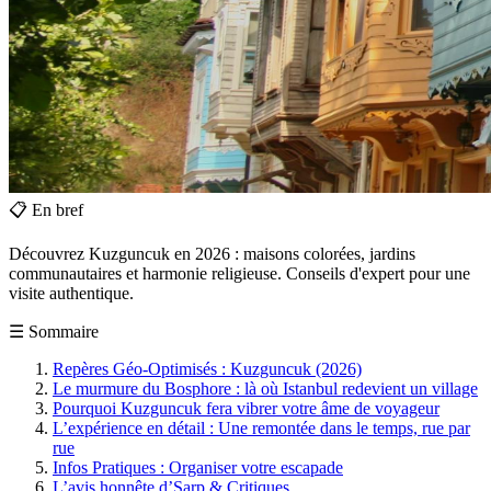
📋
En bref
Découvrez Kuzguncuk en 2026 : maisons colorées, jardins
communautaires et harmonie religieuse. Conseils d'expert pour une
visite authentique.
☰
Sommaire
Repères Géo-Optimisés : Kuzguncuk (2026)
Le murmure du Bosphore : là où Istanbul redevient un village
Pourquoi Kuzguncuk fera vibrer votre âme de voyageur
L’expérience en détail : Une remontée dans le temps, rue par
rue
Infos Pratiques : Organiser votre escapade
L’avis honnête d’Sarp & Critiques