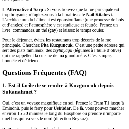
L’Alternative d’Sarp :
Si vous trouvez que la rue principale est
trop bruyante, réfugiez-vous à la librairie-café
Nail Kitabevi
.
L’architecture du bâtiment est époustouflante (une prouesse de bois
et d’angles) et l’atmosphère y est studieuse et feutrée. Prenez un
livre, commandez un thé (
çay
) et laissez le temps couler.
Pour le déjeuner, évitez les restaurants trop décorés de la rue
principale. Cherchez
Pita Kuzguncuk
. C’est une petite adresse qui
sert des plats familiaux, des
zeytinyağlı
(légumes à l’huile d’olive)
qui me rappellent la cuisine de ma grand-mère. C’est simple,
honnête et délicieux.
Questions Fréquentes (FAQ)
1. Est-il facile de se rendre à Kuzguncuk depuis
Sultanahmet ?
Oui, c’est un voyage magnifique en soi. Prenez le Tram T1 jusqu’à
Eminönü, puis le ferry pour
Üsküdar
. De là, vous pouvez marcher
environ 15-20 minutes le long du Bosphore ou prendre n’importe
quel bus qui va vers le nord (direction Beykoz).