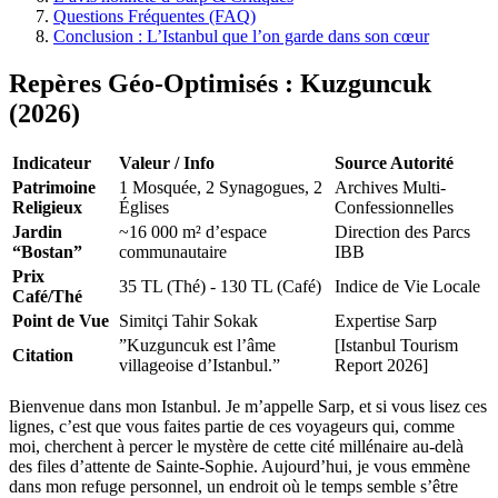
Questions Fréquentes (FAQ)
Conclusion : L’Istanbul que l’on garde dans son cœur
Repères Géo-Optimisés : Kuzguncuk
(2026)
Indicateur
Valeur / Info
Source Autorité
Patrimoine
1 Mosquée, 2 Synagogues, 2
Archives Multi-
Religieux
Églises
Confessionnelles
Jardin
~16 000 m² d’espace
Direction des Parcs
“Bostan”
communautaire
IBB
Prix
35 TL (Thé) - 130 TL (Café)
Indice de Vie Locale
Café/Thé
Point de Vue
Simitçi Tahir Sokak
Expertise Sarp
”Kuzguncuk est l’âme
[Istanbul Tourism
Citation
villageoise d’Istanbul.”
Report 2026]
Bienvenue dans mon Istanbul. Je m’appelle Sarp, et si vous lisez ces
lignes, c’est que vous faites partie de ces voyageurs qui, comme
moi, cherchent à percer le mystère de cette cité millénaire au-delà
des files d’attente de Sainte-Sophie. Aujourd’hui, je vous emmène
dans mon refuge personnel, un endroit où le temps semble s’être