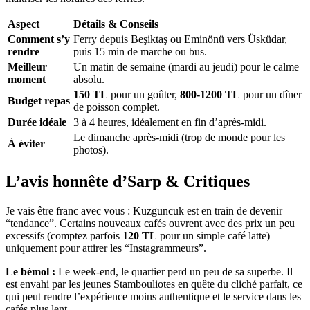
Aspect
Détails & Conseils
Comment s’y
Ferry depuis Beşiktaş ou Eminönü vers Üsküdar,
rendre
puis 15 min de marche ou bus.
Meilleur
Un matin de semaine (mardi au jeudi) pour le calme
moment
absolu.
150 TL
pour un goûter,
800-1200 TL
pour un dîner
Budget repas
de poisson complet.
Durée idéale
3 à 4 heures, idéalement en fin d’après-midi.
Le dimanche après-midi (trop de monde pour les
À éviter
photos).
L’avis honnête d’Sarp & Critiques
Je vais être franc avec vous : Kuzguncuk est en train de devenir
“tendance”. Certains nouveaux cafés ouvrent avec des prix un peu
excessifs (comptez parfois
120 TL
pour un simple café latte)
uniquement pour attirer les “Instagrammeurs”.
Le bémol :
Le week-end, le quartier perd un peu de sa superbe. Il
est envahi par les jeunes Stambouliotes en quête du cliché parfait, ce
qui peut rendre l’expérience moins authentique et le service dans les
cafés plus lent.