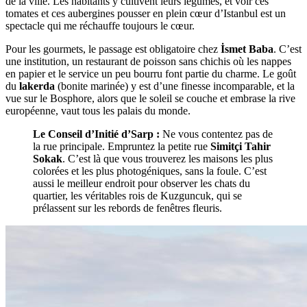
de la ville. Les habitants y cultivent leurs légumes, et voir ces
tomates et ces aubergines pousser en plein cœur d’Istanbul est un
spectacle qui me réchauffe toujours le cœur.
Pour les gourmets, le passage est obligatoire chez
İsmet Baba
. C’est
une institution, un restaurant de poisson sans chichis où les nappes
en papier et le service un peu bourru font partie du charme. Le goût
du
lakerda
(bonite marinée) y est d’une finesse incomparable, et la
vue sur le Bosphore, alors que le soleil se couche et embrase la rive
européenne, vaut tous les palais du monde.
Le Conseil d’Initié d’Sarp :
Ne vous contentez pas de
la rue principale. Empruntez la petite rue
Simitçi Tahir
Sokak
. C’est là que vous trouverez les maisons les plus
colorées et les plus photogéniques, sans la foule. C’est
aussi le meilleur endroit pour observer les chats du
quartier, les véritables rois de Kuzguncuk, qui se
prélassent sur les rebords de fenêtres fleuris.