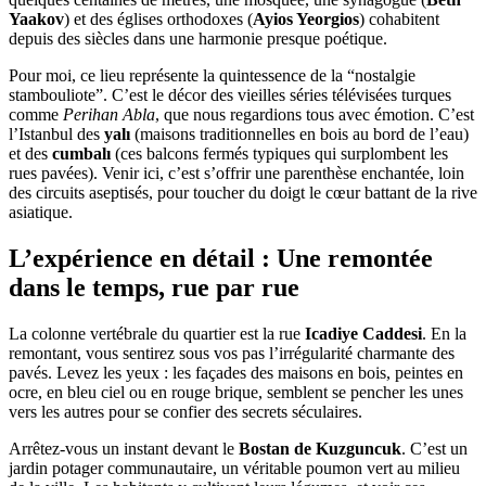
Yaakov
) et des églises orthodoxes (
Ayios Yeorgios
) cohabitent
depuis des siècles dans une harmonie presque poétique.
Pour moi, ce lieu représente la quintessence de la “nostalgie
stambouliote”. C’est le décor des vieilles séries télévisées turques
comme
Perihan Abla
, que nous regardions tous avec émotion. C’est
l’Istanbul des
yalı
(maisons traditionnelles en bois au bord de l’eau)
et des
cumbalı
(ces balcons fermés typiques qui surplombent les
rues pavées). Venir ici, c’est s’offrir une parenthèse enchantée, loin
des circuits aseptisés, pour toucher du doigt le cœur battant de la rive
asiatique.
L’expérience en détail : Une remontée
dans le temps, rue par rue
La colonne vertébrale du quartier est la rue
Icadiye Caddesi
. En la
remontant, vous sentirez sous vos pas l’irrégularité charmante des
pavés. Levez les yeux : les façades des maisons en bois, peintes en
ocre, en bleu ciel ou en rouge brique, semblent se pencher les unes
vers les autres pour se confier des secrets séculaires.
Arrêtez-vous un instant devant le
Bostan de Kuzguncuk
. C’est un
jardin potager communautaire, un véritable poumon vert au milieu