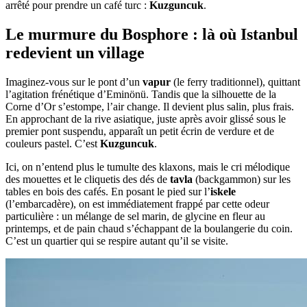
arrêté pour prendre un café turc :
Kuzguncuk
.
Le murmure du Bosphore : là où Istanbul
redevient un village
Imaginez-vous sur le pont d’un
vapur
(le ferry traditionnel), quittant
l’agitation frénétique d’Eminönü. Tandis que la silhouette de la
Corne d’Or s’estompe, l’air change. Il devient plus salin, plus frais.
En approchant de la rive asiatique, juste après avoir glissé sous le
premier pont suspendu, apparaît un petit écrin de verdure et de
couleurs pastel. C’est
Kuzguncuk
.
Ici, on n’entend plus le tumulte des klaxons, mais le cri mélodique
des mouettes et le cliquetis des dés de
tavla
(backgammon) sur les
tables en bois des cafés. En posant le pied sur l’
iskele
(l’embarcadère), on est immédiatement frappé par cette odeur
particulière : un mélange de sel marin, de glycine en fleur au
printemps, et de pain chaud s’échappant de la boulangerie du coin.
C’est un quartier qui se respire autant qu’il se visite.