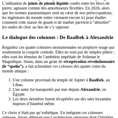
L’utilisation de
joints de plomb liquide
coulés entre les blocs de
pierre, agissant comme des amortisseurs flexibles. En 2026, alors
que les normes parasismiques sont au cœur de nos préoccupations,
les ingénieurs du monde entier viennent encore ici pour étudier
comment cette masse de granit et de marbre parvient à “absorber”
les ondes de choc au lieu de s’y opposer.
Le dialogue des colonnes : De Baalbek à Alexandrie
Regardez ces quatre colonnes monumentales en porphyre rouge qui
soutiennent la coupole centrale. Elles ne sont pas de simples piliers ;
elles sont les témoins de l’ambition impériale de Soliman le
Magnifique. Sinan, dans un geste de
récupération révolutionnaire
(le “spolia”)
, a fait acheminer ces colosses des quatre coins du
monde antique :
Une colonne provenait du temple de Jupiter à
Baalbek
, au
Liban.
Une autre fut transportée par mer depuis
Alexandrie
, en
Égypte.
Les deux dernières furent récupérées sur des sites byzantins
majeurs d’Istanbul même.
Ce choix n’était pas qu’esthétique. En intégrant ces colonnes
antiques, Sinan affirmait que l’architecture ottomane était l’héritière