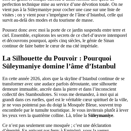
perfection technique mise au service d’une dévotion totale. On ne
vient pas à la Süleymaniye pour cocher une case sur une liste de
visites ; on y vient pour s’imprégner de l’âme d’Istanbul, celle qui
survit au-delà des modes et du tourisme de masse.
Poussez donc avec moi la porte de ce jardin suspendu entre terre et
ciel. Ensemble, explorons les secrets de ce chef-d’œuvre intemporel
et découvrons pourquoi, après cinq siècles, le génie de Sinan
continue de faire battre le cœur de ma cité impériale.
La Silhouette du Pouvoir : Pourquoi
Süleymaniye domine l’âme d’Istanbul
En cette année 2026, alors que la skyline d’Istanbul continue de se
transformer avec une audace parfois déroutante, une silhouette
demeure immuable, ancrée dans la pierre et dans l’inconscient
collectif des Stambouliotes. Si vous me demandez, à moi qui ai
grandi dans ces ruelles, quel est le véritable cœur spirituel de la ville,
je ne vous pointerai pas du doigt la Mosquée Bleue, souvent trop
encombrée par le tumulte touristique. Je vous inviterais plutôt à lever
les yeux vers la quatrième colline. Là, trône la
Süleymaniye
.
Ce n’est pas seulement une mosquée ; c’est une déclaration
d’éternité. En arrivant par ferry à Eminönü, vous la verrez