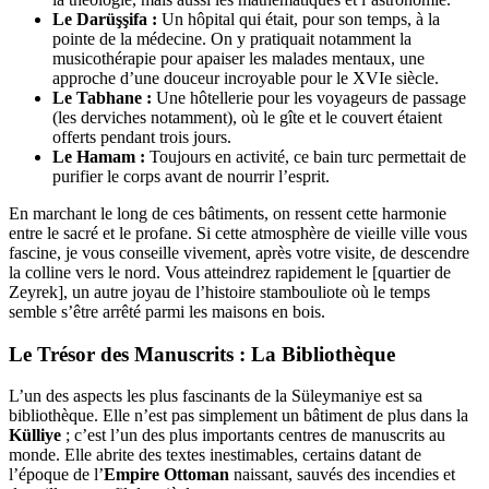
Le Darüşşifa :
Un hôpital qui était, pour son temps, à la
pointe de la médecine. On y pratiquait notamment la
musicothérapie pour apaiser les malades mentaux, une
approche d’une douceur incroyable pour le XVIe siècle.
Le Tabhane :
Une hôtellerie pour les voyageurs de passage
(les derviches notamment), où le gîte et le couvert étaient
offerts pendant trois jours.
Le Hamam :
Toujours en activité, ce bain turc permettait de
purifier le corps avant de nourrir l’esprit.
En marchant le long de ces bâtiments, on ressent cette harmonie
entre le sacré et le profane. Si cette atmosphère de vieille ville vous
fascine, je vous conseille vivement, après votre visite, de descendre
la colline vers le nord. Vous atteindrez rapidement le [quartier de
Zeyrek], un autre joyau de l’histoire stambouliote où le temps
semble s’être arrêté parmi les maisons en bois.
Le Trésor des Manuscrits : La Bibliothèque
L’un des aspects les plus fascinants de la Süleymaniye est sa
bibliothèque. Elle n’est pas simplement un bâtiment de plus dans la
Külliye
; c’est l’un des plus importants centres de manuscrits au
monde. Elle abrite des textes inestimables, certains datant de
l’époque de l’
Empire Ottoman
naissant, sauvés des incendies et