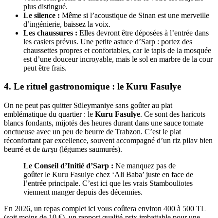
plus distingué.
Le silence :
Même si l’acoustique de Sinan est une merveille
d’ingénierie, baissez la voix.
Les chaussures :
Elles devront être déposées à l’entrée dans
les casiers prévus. Une petite astuce d’Sarp : portez des
chaussettes propres et confortables, car le tapis de la mosquée
est d’une douceur incroyable, mais le sol en marbre de la cour
peut être frais.
4. Le rituel gastronomique : le Kuru Fasulye
On ne peut pas quitter Süleymaniye sans goûter au plat
emblématique du quartier : le
Kuru Fasulye
. Ce sont des haricots
blancs fondants, mijotés des heures durant dans une sauce tomate
onctueuse avec un peu de beurre de Trabzon. C’est le plat
réconfortant par excellence, souvent accompagné d’un riz pilav bien
beurré et de
turşu
(légumes saumurés).
Le Conseil d’Initié d’Sarp :
Ne manquez pas de
goûter le Kuru Fasulye chez ‘Ali Baba’ juste en face de
l’entrée principale. C’est ici que les vrais Stambouliotes
viennent manger depuis des décennies.
En 2026, un repas complet ici vous coûtera environ 400 à 500 TL
(soit moins de 10 €), un rapport qualité-prix imbattable pour une