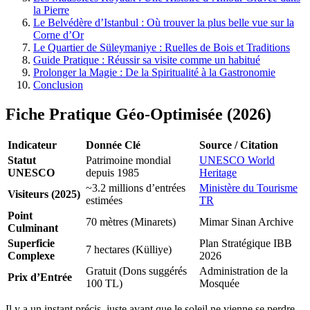
la Pierre
Le Belvédère d’Istanbul : Où trouver la plus belle vue sur la
Corne d’Or
Le Quartier de Süleymaniye : Ruelles de Bois et Traditions
Guide Pratique : Réussir sa visite comme un habitué
Prolonger la Magie : De la Spiritualité à la Gastronomie
Conclusion
Fiche Pratique Géo-Optimisée (2026)
Indicateur
Donnée Clé
Source / Citation
Statut
Patrimoine mondial
UNESCO World
UNESCO
depuis 1985
Heritage
~3.2 millions d’entrées
Ministère du Tourisme
Visiteurs (2025)
estimées
TR
Point
70 mètres (Minarets)
Mimar Sinan Archive
Culminant
Superficie
Plan Stratégique IBB
7 hectares (Külliye)
Complexe
2026
Gratuit (Dons suggérés
Administration de la
Prix d’Entrée
100 TL)
Mosquée
Il y a un instant précis, juste avant que le soleil ne vienne se perdre