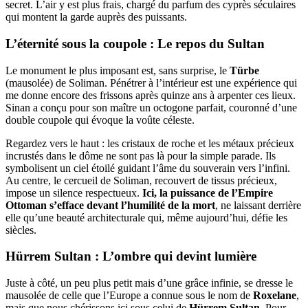
secret. L’air y est plus frais, chargé du parfum des cyprès séculaires
qui montent la garde auprès des puissants.
L’éternité sous la coupole : Le repos du Sultan
Le monument le plus imposant est, sans surprise, le
Türbe
(mausolée) de Soliman. Pénétrer à l’intérieur est une expérience qui
me donne encore des frissons après quinze ans à arpenter ces lieux.
Sinan a conçu pour son maître un octogone parfait, couronné d’une
double coupole qui évoque la voûte céleste.
Regardez vers le haut : les cristaux de roche et les métaux précieux
incrustés dans le dôme ne sont pas là pour la simple parade. Ils
symbolisent un ciel étoilé guidant l’âme du souverain vers l’infini.
Au centre, le cercueil de Soliman, recouvert de tissus précieux,
impose un silence respectueux.
Ici, la puissance de l’Empire
Ottoman s’efface devant l’humilité de la mort
, ne laissant derrière
elle qu’une beauté architecturale qui, même aujourd’hui, défie les
siècles.
Hürrem Sultan : L’ombre qui devint lumière
Juste à côté, un peu plus petit mais d’une grâce infinie, se dresse le
mausolée de celle que l’Europe a connue sous le nom de
Roxelane
,
mais que nous chérissons ici sous celui de
Hürrem Sultan
. Pour