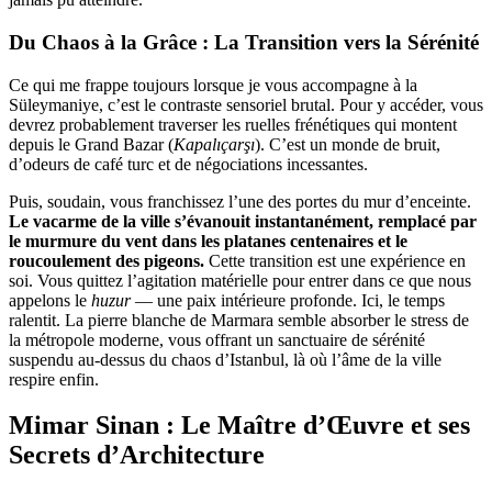
Du Chaos à la Grâce : La Transition vers la Sérénité
Ce qui me frappe toujours lorsque je vous accompagne à la
Süleymaniye, c’est le contraste sensoriel brutal. Pour y accéder, vous
devrez probablement traverser les ruelles frénétiques qui montent
depuis le Grand Bazar (
Kapalıçarşı
). C’est un monde de bruit,
d’odeurs de café turc et de négociations incessantes.
Puis, soudain, vous franchissez l’une des portes du mur d’enceinte.
Le vacarme de la ville s’évanouit instantanément, remplacé par
le murmure du vent dans les platanes centenaires et le
roucoulement des pigeons.
Cette transition est une expérience en
soi. Vous quittez l’agitation matérielle pour entrer dans ce que nous
appelons le
huzur
— une paix intérieure profonde. Ici, le temps
ralentit. La pierre blanche de Marmara semble absorber le stress de
la métropole moderne, vous offrant un sanctuaire de sérénité
suspendu au-dessus du chaos d’Istanbul, là où l’âme de la ville
respire enfin.
Mimar Sinan : Le Maître d’Œuvre et ses
Secrets d’Architecture