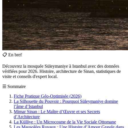
📋
En bref
Découvrez la mosquée Süleymaniye à Istanbul avec des données
vérifiées pour 2026. Histoire, architecture de Sinan, statistiques de
visite et conseils d'expert local.
☰
Sommaire
Fiche Pratique Géo-Optimisée (2026)
La Silhouette du Pouvoir : Pourquoi Süleymaniye domine
l’âme d’Istanbul
Mimar Sinan : Le Maître d’Œuvre et ses Secrets
d’Architecture
La Külliye : Un Microcosme de la Vie Sociale Ottomane
Les Mausolées Royaux : Une Histoire d’Amour Gravée dans