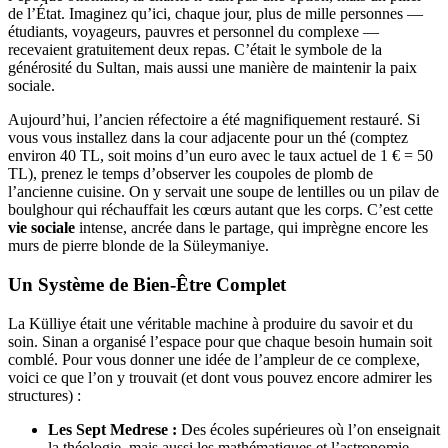
de l’État. Imaginez qu’ici, chaque jour, plus de mille personnes —
étudiants, voyageurs, pauvres et personnel du complexe —
recevaient gratuitement deux repas. C’était le symbole de la
générosité du Sultan, mais aussi une manière de maintenir la paix
sociale.
Aujourd’hui, l’ancien réfectoire a été magnifiquement restauré. Si
vous vous installez dans la cour adjacente pour un thé (comptez
environ 40 TL, soit moins d’un euro avec le taux actuel de 1 € = 50
TL), prenez le temps d’observer les coupoles de plomb de
l’ancienne cuisine. On y servait une soupe de lentilles ou un pilav de
boulghour qui réchauffait les cœurs autant que les corps. C’est cette
vie sociale
intense, ancrée dans le partage, qui imprègne encore les
murs de pierre blonde de la Süleymaniye.
Un Système de Bien-Être Complet
La Külliye était une véritable machine à produire du savoir et du
soin. Sinan a organisé l’espace pour que chaque besoin humain soit
comblé. Pour vous donner une idée de l’ampleur de ce complexe,
voici ce que l’on y trouvait (et dont vous pouvez encore admirer les
structures) :
Les Sept Medrese :
Des écoles supérieures où l’on enseignait
la théologie, mais aussi les mathématiques et l’astronomie.