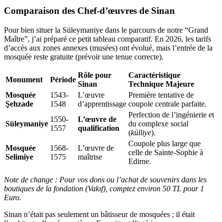
Comparaison des Chef-d’œuvres de Sinan
Pour bien situer la Süleymaniye dans le parcours de notre “Grand
Maître”, j’ai préparé ce petit tableau comparatif. En 2026, les tarifs
d’accès aux zones annexes (musées) ont évolué, mais l’entrée de la
mosquée reste gratuite (prévoir une tenue correcte).
Rôle pour
Caractéristique
Monument
Période
Sinan
Technique Majeure
Mosquée
1543-
L’œuvre
Première tentative de
Şehzade
1548
d’apprentissage
coupole centrale parfaite.
Perfection de l’ingénierie et
1550-
L’œuvre de
Süleymaniye
du complexe social
1557
qualification
(
külliye
).
Coupole plus large que
Mosquée
1568-
L’œuvre de
celle de Sainte-Sophie à
Selimiye
1575
maîtrise
Edirne.
Note de change : Pour vos dons ou l’achat de souvenirs dans les
boutiques de la fondation (Vakıf), comptez environ 50 TL pour 1
Euro.
Sinan n’était pas seulement un bâtisseur de mosquées ; il était