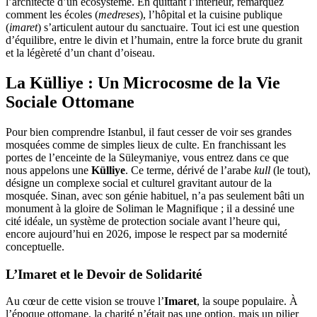
l’architecte d’un écosystème. En quittant l’intérieur, remarquez
comment les écoles (
medreses
), l’hôpital et la cuisine publique
(
imaret
) s’articulent autour du sanctuaire. Tout ici est une question
d’équilibre, entre le divin et l’humain, entre la force brute du granit
et la légèreté d’un chant d’oiseau.
La Külliye : Un Microcosme de la Vie
Sociale Ottomane
Pour bien comprendre Istanbul, il faut cesser de voir ses grandes
mosquées comme de simples lieux de culte. En franchissant les
portes de l’enceinte de la Süleymaniye, vous entrez dans ce que
nous appelons une
Külliye
. Ce terme, dérivé de l’arabe
kull
(le tout),
désigne un complexe social et culturel gravitant autour de la
mosquée. Sinan, avec son génie habituel, n’a pas seulement bâti un
monument à la gloire de Soliman le Magnifique ; il a dessiné une
cité idéale, un système de protection sociale avant l’heure qui,
encore aujourd’hui en 2026, impose le respect par sa modernité
conceptuelle.
L’Imaret et le Devoir de Solidarité
Au cœur de cette vision se trouve l’
Imaret
, la soupe populaire. À
l’époque ottomane, la charité n’était pas une option, mais un pilier