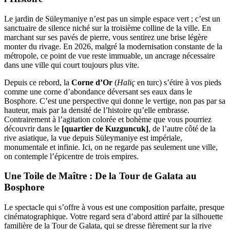
Le jardin de Süleymaniye n’est pas un simple espace vert ; c’est un
sanctuaire de silence niché sur la troisième colline de la ville. En
marchant sur ses pavés de pierre, vous sentirez une brise légère
monter du rivage. En 2026, malgré la modernisation constante de la
métropole, ce point de vue reste immuable, un ancrage nécessaire
dans une ville qui court toujours plus vite.
Depuis ce rebord, la
Corne d’Or
(
Haliç
en turc) s’étire à vos pieds
comme une corne d’abondance déversant ses eaux dans le
Bosphore. C’est une perspective qui donne le vertige, non pas par sa
hauteur, mais par la densité de l’histoire qu’elle embrasse.
Contrairement à l’agitation colorée et bohème que vous pourriez
découvrir dans le
[quartier de Kuzguncuk]
, de l’autre côté de la
rive asiatique, la vue depuis Süleymaniye est impériale,
monumentale et infinie. Ici, on ne regarde pas seulement une ville,
on contemple l’épicentre de trois empires.
Une Toile de Maître : De la Tour de Galata au
Bosphore
Le spectacle qui s’offre à vous est une composition parfaite, presque
cinématographique. Votre regard sera d’abord attiré par la silhouette
familière de la Tour de Galata, qui se dresse fièrement sur la rive