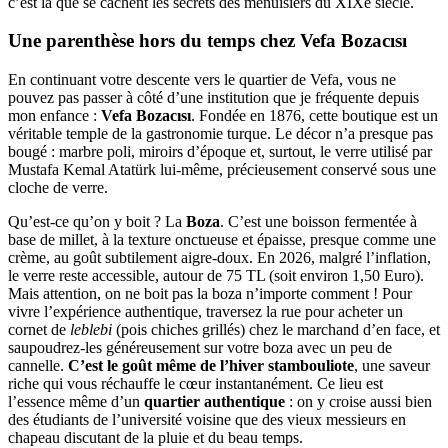
c’est là que se cachent les secrets des menuisiers du XIXe siècle.
Une parenthèse hors du temps chez Vefa Bozacısı
En continuant votre descente vers le quartier de Vefa, vous ne
pouvez pas passer à côté d’une institution que je fréquente depuis
mon enfance :
Vefa Bozacısı
. Fondée en 1876, cette boutique est un
véritable temple de la gastronomie turque. Le décor n’a presque pas
bougé : marbre poli, miroirs d’époque et, surtout, le verre utilisé par
Mustafa Kemal Atatürk lui-même, précieusement conservé sous une
cloche de verre.
Qu’est-ce qu’on y boit ? La
Boza
. C’est une boisson fermentée à
base de millet, à la texture onctueuse et épaisse, presque comme une
crème, au goût subtilement aigre-doux. En 2026, malgré l’inflation,
le verre reste accessible, autour de 75 TL (soit environ 1,50 Euro).
Mais attention, on ne boit pas la boza n’importe comment ! Pour
vivre l’expérience authentique, traversez la rue pour acheter un
cornet de
leblebi
(pois chiches grillés) chez le marchand d’en face, et
saupoudrez-les généreusement sur votre boza avec un peu de
cannelle.
C’est le goût même de l’hiver stambouliote
, une saveur
riche qui vous réchauffe le cœur instantanément. Ce lieu est
l’essence même d’un
quartier authentique
: on y croise aussi bien
des étudiants de l’université voisine que des vieux messieurs en
chapeau discutant de la pluie et du beau temps.