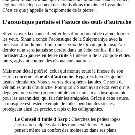
légitime et le dépassement des civilisations romaine et byzantine.
C’est ce que j’appelle la “diplomatie de la pierre”.
L’acoustique parfaite et l’astuce des œufs d’autruche
Si vous avez la chance d’entrer lors d’un moment de calme, fermez
les yeux. Sinan a conçu l’acoustique de la Süleymaniye avec la
précision d’un luthier. Pour que la voix de l’imam porte jusqu’au
dernier rang sans jamais se perdre dans un écho confus, il a fait
incruster
255 jarres en terre cuite
à l’intérieur de la coupole et des
murs, agissant comme des résonateurs naturels.
Mais mon détail préféré, celui qui montre toute la finesse de son
esprit, concerne les
œufs d’autruche
. Regardez bien les grands
lustres circulaires. Vous y verrez des sphères jaunies. Ce sont de
véritables œufs d’autruche. Pourquoi ? Sinan avait découvert qu’ils
dégagent une odeur (imperceptible pour nous, mais insupportable
pour les arachnides) qui fait fuir les araignées. Grâce à cette astuce,
la mosquée est restée exempte de toiles pendant des siècles,
protégeant ainsi les précieux tapis et les calligraphies.
Le Conseil d’Initié d’Sarp :
Cherchez les petites loges
à oiseaux sculptées dans les murs extérieurs : Sinan
pensait même au confort des moineaux dans ses plans.