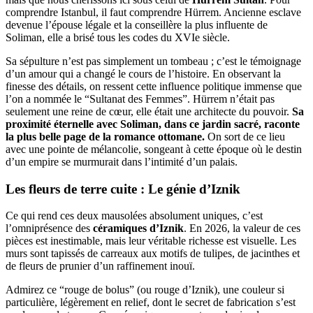
comprendre Istanbul, il faut comprendre Hürrem. Ancienne esclave
devenue l’épouse légale et la conseillère la plus influente de
Soliman, elle a brisé tous les codes du XVIe siècle.
Sa sépulture n’est pas simplement un tombeau ; c’est le témoignage
d’un amour qui a changé le cours de l’histoire. En observant la
finesse des détails, on ressent cette influence politique immense que
l’on a nommée le “Sultanat des Femmes”. Hürrem n’était pas
seulement une reine de cœur, elle était une architecte du pouvoir.
Sa
proximité éternelle avec Soliman, dans ce jardin sacré, raconte
la plus belle page de la romance ottomane.
On sort de ce lieu
avec une pointe de mélancolie, songeant à cette époque où le destin
d’un empire se murmurait dans l’intimité d’un palais.
Les fleurs de terre cuite : Le génie d’Iznik
Ce qui rend ces deux mausolées absolument uniques, c’est
l’omniprésence des
céramiques d’Iznik
. En 2026, la valeur de ces
pièces est inestimable, mais leur véritable richesse est visuelle. Les
murs sont tapissés de carreaux aux motifs de tulipes, de jacinthes et
de fleurs de prunier d’un raffinement inouï.
Admirez ce “rouge de bolus” (ou rouge d’Iznik), une couleur si
particulière, légèrement en relief, dont le secret de fabrication s’est