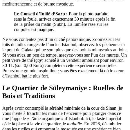
méditerranéenne et de brume mystique.
Le Conseil d’Initié d’Sarp :
Pour la photo parfaite
sans la foule, arrivez exactement 30 minutes après la fin
de la prière du matin (Subh). La lumière rase sur les
coupoles est magique.
Ne vous contentez pas d’un cliché panoramique. Zoomez sur les
toits de tuiles rouges de l’ancien Istanbul, observez les pêcheurs sur
le pont de Galata qui ne sont plus que des points minuscules au loin.
Si vous avez un peu de temps, asseyez-vous sur l’un des murets. Un
petit verre de thé (
çay
) acheté à un vendeur ambulant pour environ
30 TL (soit 0,60 Euro) complètera cette expérience sensorielle.
Prenez une grande inspiration : vous êtes exactement là où le cœur
d’Istanbul bat le plus fort.
Le Quartier de Süleymaniye : Ruelles de
Bois et Traditions
Après avoir contemplé la sérénité minérale de la cour de Sinan, je
vous invite à franchir les murs de l’enceinte pour plonger dans ce
que j’appelle « l’âme organique » d’Istanbul. Ici, le faste impérial
cède la place à la vie de quartier, le
mahalle
. En 2026, déambuler
dans les ruelles qui entourent la mosquée est une expérience bien