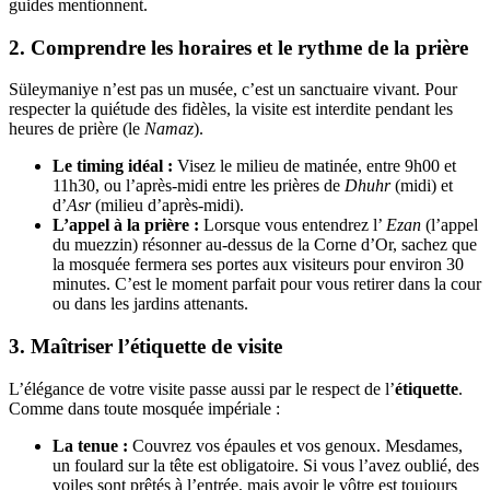
guides mentionnent.
2. Comprendre les horaires et le rythme de la prière
Süleymaniye n’est pas un musée, c’est un sanctuaire vivant. Pour
respecter la quiétude des fidèles, la visite est interdite pendant les
heures de prière (le
Namaz
).
Le timing idéal :
Visez le milieu de matinée, entre 9h00 et
11h30, ou l’après-midi entre les prières de
Dhuhr
(midi) et
d’
Asr
(milieu d’après-midi).
L’appel à la prière :
Lorsque vous entendrez l’
Ezan
(l’appel
du muezzin) résonner au-dessus de la Corne d’Or, sachez que
la mosquée fermera ses portes aux visiteurs pour environ 30
minutes. C’est le moment parfait pour vous retirer dans la cour
ou dans les jardins attenants.
3. Maîtriser l’étiquette de visite
L’élégance de votre visite passe aussi par le respect de l’
étiquette
.
Comme dans toute mosquée impériale :
La tenue :
Couvrez vos épaules et vos genoux. Mesdames,
un foulard sur la tête est obligatoire. Si vous l’avez oublié, des
voiles sont prêtés à l’entrée, mais avoir le vôtre est toujours