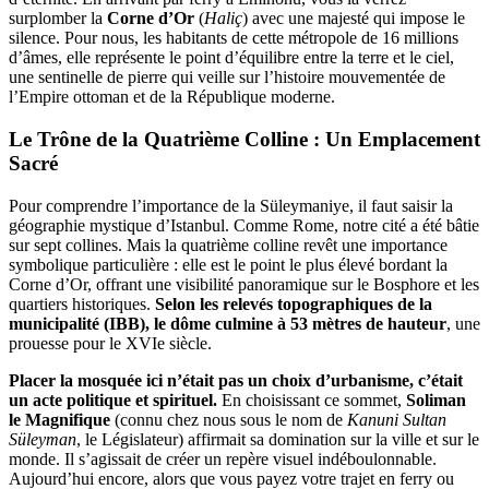
surplomber la
Corne d’Or
(
Haliç
) avec une majesté qui impose le
silence. Pour nous, les habitants de cette métropole de 16 millions
d’âmes, elle représente le point d’équilibre entre la terre et le ciel,
une sentinelle de pierre qui veille sur l’histoire mouvementée de
l’Empire ottoman et de la République moderne.
Le Trône de la Quatrième Colline : Un Emplacement
Sacré
Pour comprendre l’importance de la Süleymaniye, il faut saisir la
géographie mystique d’Istanbul. Comme Rome, notre cité a été bâtie
sur sept collines. Mais la quatrième colline revêt une importance
symbolique particulière : elle est le point le plus élevé bordant la
Corne d’Or, offrant une visibilité panoramique sur le Bosphore et les
quartiers historiques.
Selon les relevés topographiques de la
municipalité (IBB), le dôme culmine à 53 mètres de hauteur
, une
prouesse pour le XVIe siècle.
Placer la mosquée ici n’était pas un choix d’urbanisme, c’était
un acte politique et spirituel.
En choisissant ce sommet,
Soliman
le Magnifique
(connu chez nous sous le nom de
Kanuni Sultan
Süleyman
, le Législateur) affirmait sa domination sur la ville et sur le
monde. Il s’agissait de créer un repère visuel indéboulonnable.
Aujourd’hui encore, alors que vous payez votre trajet en ferry ou