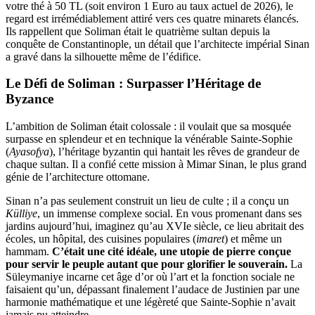
votre thé à 50 TL (soit environ 1 Euro au taux actuel de 2026), le
regard est irrémédiablement attiré vers ces quatre minarets élancés.
Ils rappellent que Soliman était le quatrième sultan depuis la
conquête de Constantinople, un détail que l’architecte impérial Sinan
a gravé dans la silhouette même de l’édifice.
Le Défi de Soliman : Surpasser l’Héritage de
Byzance
L’ambition de Soliman était colossale : il voulait que sa mosquée
surpasse en splendeur et en technique la vénérable Sainte-Sophie
(
Ayasofya
), l’héritage byzantin qui hantait les rêves de grandeur de
chaque sultan. Il a confié cette mission à Mimar Sinan, le plus grand
génie de l’architecture ottomane.
Sinan n’a pas seulement construit un lieu de culte ; il a conçu un
Külliye
, un immense complexe social. En vous promenant dans ses
jardins aujourd’hui, imaginez qu’au XVIe siècle, ce lieu abritait des
écoles, un hôpital, des cuisines populaires (
imaret
) et même un
hammam.
C’était une cité idéale, une utopie de pierre conçue
pour servir le peuple autant que pour glorifier le souverain.
La
Süleymaniye incarne cet âge d’or où l’art et la fonction sociale ne
faisaient qu’un, dépassant finalement l’audace de Justinien par une
harmonie mathématique et une légèreté que Sainte-Sophie n’avait
jamais pu atteindre.