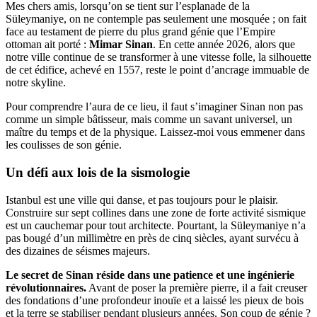
Mes chers amis, lorsqu’on se tient sur l’esplanade de la
Süleymaniye, on ne contemple pas seulement une mosquée ; on fait
face au testament de pierre du plus grand génie que l’Empire
ottoman ait porté :
Mimar Sinan
. En cette année 2026, alors que
notre ville continue de se transformer à une vitesse folle, la silhouette
de cet édifice, achevé en 1557, reste le point d’ancrage immuable de
notre skyline.
Pour comprendre l’aura de ce lieu, il faut s’imaginer Sinan non pas
comme un simple bâtisseur, mais comme un savant universel, un
maître du temps et de la physique. Laissez-moi vous emmener dans
les coulisses de son génie.
Un défi aux lois de la sismologie
Istanbul est une ville qui danse, et pas toujours pour le plaisir.
Construire sur sept collines dans une zone de forte activité sismique
est un cauchemar pour tout architecte. Pourtant, la Süleymaniye n’a
pas bougé d’un millimètre en près de cinq siècles, ayant survécu à
des dizaines de séismes majeurs.
Le secret de Sinan réside dans une patience et une ingénierie
révolutionnaires.
Avant de poser la première pierre, il a fait creuser
des fondations d’une profondeur inouïe et a laissé les pieux de bois
et la terre se stabiliser pendant plusieurs années. Son coup de génie ?