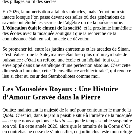
des pillages au fil des siècles.
En 2026, la numérisation a fait des miracles, mais l’émotion reste
intacte lorsque l’on passe devant ces salles où des générations de
savants ont étudié les secrets de l’algèbre ou de la poésie soufie.
L’éducation était le ciment de la société
, et la proximité immédiate
des écoles avec la mosquée soulignait que la recherche de la
connaissance était, en soi, un acte de dévotion.
Se promener ici, entre les jardins entretenus et les arcades de Sinan,
c’est réaliser que la Süleymaniye était bien plus qu’un symbole de
puissance : c’était un refuge, une école et un hôpital, tout cela
enveloppé dans une esthétique d’une perfection absolue. C’est cette
dimension humaine, cette “bienveillance architecturale”, qui rend ce
lieu si cher au cœur des Stambouliotes comme moi.
Les Mausolées Royaux : Une Histoire
d’Amour Gravée dans la Pierre
Quittez maintenant la majesté de la nef pour contourner le mur de la
Qibla
. C’est ici, dans le jardin paisible situé à l’arrière de la mosquée
— ce que nous appelons le
hazire
— que le temps semble suspendre
son vol. En cette année 2026, alors que le tumulte de la Corne d’Or
en contrebas ne cesse de s’intensifier, ce jardin clos reste mon refuge