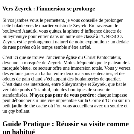
Vers Zeyrek : l’immersion se prolonge
Si vos jambes vous le permettent, je vous conseille de prolonger
cette balade vers le quartier voisin de Zeyrek. En traversant le
boulevard Atatürk, vous quittez la sphère d’influence directe de
Süleymaniye pour entrer dans un autre site classé à l’UNESCO.
Zeyrek est le prolongement naturel de notre exploration : un dédale
de rues pavées où le temps semble s’être arrêté.
C’est ici que se trouve l’ancienne église du Christ Pantocrateur,
devenue la mosquée de Zeyrek. Moins fréquenté que le plateau de la
mosquée bleue, ce secteur offre une immersion totale. Vous y verrez
des enfants jouer au ballon entre deux maisons centenaires, et des
odeurs de pain chaud s’échappant des boulangeries de quartier.
C’est dans ces interstices, entre Süleymaniye et Zeyrek, que bat le
véritable pouls d’Istanbul, loin des boutiques de souvenirs
standardisées.
N’ayez pas peur de vous perdre
: chaque impasse
peut déboucher sur une vue imprenable sur la Corne d’Or ou sur un
petit jardin de thé caché où l’on vous accueillera avec un sourire et
un
çay
brûlant.
Guide Pratique : Réussir sa visite comme
un habitué