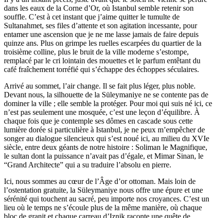
dans les eaux de la Corne d’Or, où Istanbul semble retenir son
souffle. C’est à cet instant que j’aime quitter le tumulte de
Sultanahmet, ses files d’attente et son agitation incessante, pour
entamer une ascension que je ne me lasse jamais de faire depuis
quinze ans. Plus on grimpe les ruelles escarpées du quartier de la
troisième colline, plus le bruit de la ville moderne s’estompe,
remplacé par le cri lointain des mouettes et le parfum entêtant du
café fraîchement torréfié qui s’échappe des échoppes séculaires.
Arrivé au sommet, l’air change. Il se fait plus léger, plus noble.
Devant nous, la silhouette de la Süleymaniye ne se contente pas de
dominer la ville ; elle semble la protéger. Pour moi qui suis né ici, ce
n’est pas seulement une mosquée, c’est une leçon d’équilibre. À
chaque fois que je contemple ses dômes en cascade sous cette
lumière dorée si particulière à Istanbul, je ne peux m’empêcher de
songer au dialogue silencieux qui s’est noué ici, au milieu du XVIe
siècle, entre deux géants de notre histoire : Soliman le Magnifique,
le sultan dont la puissance n’avait pas d’égale, et Mimar Sinan, le
“Grand Architecte” qui a su traduire l’absolu en pierre.
Ici, nous sommes au cœur de l’Âge d’or ottoman. Mais loin de
l’ostentation gratuite, la Süleymaniye nous offre une épure et une
sérénité qui touchent au sacré, peu importe nos croyances. C’est un
lieu où le temps ne s’écoule plus de la même manière, où chaque
bloc de granit et chaque carreau d’Iznik raconte une quête de