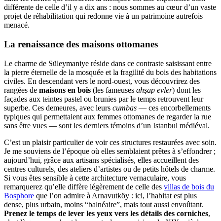
différente de celle d’il y a dix ans : nous sommes au cœur d’un vaste
projet de réhabilitation qui redonne vie à un patrimoine autrefois
menacé.
La renaissance des maisons ottomanes
Le charme de Süleymaniye réside dans ce contraste saisissant entre
la pierre éternelle de la mosquée et la fragilité du bois des habitations
civiles. En descendant vers le nord-ouest, vous découvrirez des
rangées de
maisons en bois
(les fameuses
ahşap evler
) dont les
façades aux teintes pastel ou brunies par le temps retrouvent leur
superbe. Ces demeures, avec leurs
cumbas
— ces encorbellements
typiques qui permettaient aux femmes ottomanes de regarder la rue
sans être vues — sont les derniers témoins d’un Istanbul médiéval.
C’est un plaisir particulier de voir ces structures restaurées avec soin.
Je me souviens de l’époque où elles semblaient prêtes à s’effondrer ;
aujourd’hui, grâce aux artisans spécialisés, elles accueillent des
centres culturels, des ateliers d’artistes ou de petits hôtels de charme.
Si vous êtes sensible à cette architecture vernaculaire, vous
remarquerez qu’elle diffère légèrement de celle des
villas de bois du
Bosphore
que l’on admire à Arnavutköy : ici, l’habitat est plus
dense, plus urbain, moins “balnéaire”, mais tout aussi envoûtant.
Prenez le temps de lever les yeux vers les détails des corniches
,