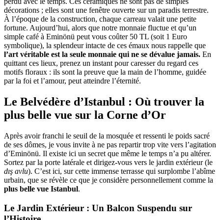
perdu avec le temps. Ces céramiques ne sont pas de simples
décorations ; elles sont une fenêtre ouverte sur un paradis terrestre.
À l’époque de la construction, chaque carreau valait une petite
fortune. Aujourd’hui, alors que notre monnaie fluctue et qu’un
simple café à Eminönü peut vous coûter 50 TL (soit 1 Euro
symbolique), la splendeur intacte de ces émaux nous rappelle que
l’art véritable est la seule monnaie qui ne se dévalue jamais.
En
quittant ces lieux, prenez un instant pour caresser du regard ces
motifs floraux : ils sont la preuve que la main de l’homme, guidée
par la foi et l’amour, peut atteindre l’éternité.
Le Belvédère d’Istanbul : Où trouver la
plus belle vue sur la Corne d’Or
Après avoir franchi le seuil de la mosquée et ressenti le poids sacré
de ses dômes, je vous invite à ne pas repartir trop vite vers l’agitation
d’Eminönü. Il existe ici un secret que même le temps n’a pu altérer.
Sortez par la porte latérale et dirigez-vous vers le jardin extérieur (le
dış avlu
). C’est ici, sur cette immense terrasse qui surplombe l’abîme
urbain, que se révèle ce que je considère personnellement comme la
plus belle vue Istanbul
.
Le Jardin Extérieur : Un Balcon Suspendu sur
l’Histoire