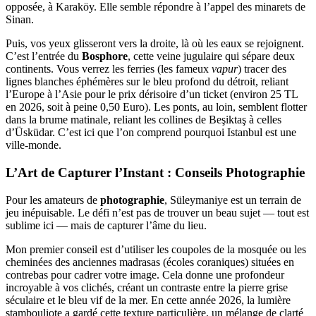
opposée, à Karaköy. Elle semble répondre à l’appel des minarets de
Sinan.
Puis, vos yeux glisseront vers la droite, là où les eaux se rejoignent.
C’est l’entrée du
Bosphore
, cette veine jugulaire qui sépare deux
continents. Vous verrez les ferries (les fameux
vapur
) tracer des
lignes blanches éphémères sur le bleu profond du détroit, reliant
l’Europe à l’Asie pour le prix dérisoire d’un ticket (environ 25 TL
en 2026, soit à peine 0,50 Euro). Les ponts, au loin, semblent flotter
dans la brume matinale, reliant les collines de Beşiktaş à celles
d’Üsküdar. C’est ici que l’on comprend pourquoi Istanbul est une
ville-monde.
L’Art de Capturer l’Instant : Conseils Photographie
Pour les amateurs de
photographie
, Süleymaniye est un terrain de
jeu inépuisable. Le défi n’est pas de trouver un beau sujet — tout est
sublime ici — mais de capturer l’âme du lieu.
Mon premier conseil est d’utiliser les coupoles de la mosquée ou les
cheminées des anciennes madrasas (écoles coraniques) situées en
contrebas pour cadrer votre image. Cela donne une profondeur
incroyable à vos clichés, créant un contraste entre la pierre grise
séculaire et le bleu vif de la mer. En cette année 2026, la lumière
stambouliote a gardé cette texture particulière, un mélange de clarté