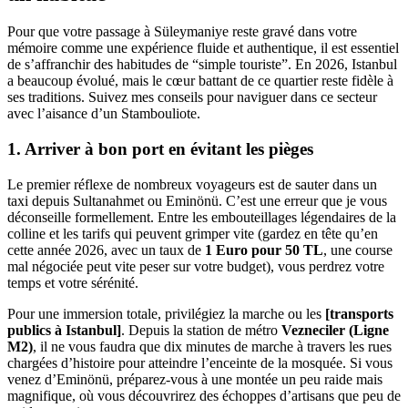
Pour que votre passage à Süleymaniye reste gravé dans votre
mémoire comme une expérience fluide et authentique, il est essentiel
de s’affranchir des habitudes de “simple touriste”. En 2026, Istanbul
a beaucoup évolué, mais le cœur battant de ce quartier reste fidèle à
ses traditions. Suivez mes conseils pour naviguer dans ce secteur
avec l’aisance d’un Stambouliote.
1. Arriver à bon port en évitant les pièges
Le premier réflexe de nombreux voyageurs est de sauter dans un
taxi depuis Sultanahmet ou Eminönü. C’est une erreur que je vous
déconseille formellement. Entre les embouteillages légendaires de la
colline et les tarifs qui peuvent grimper vite (gardez en tête qu’en
cette année 2026, avec un taux de
1 Euro pour 50 TL
, une course
mal négociée peut vite peser sur votre budget), vous perdrez votre
temps et votre sérénité.
Pour une immersion totale, privilégiez la marche ou les
[transports
publics à Istanbul]
. Depuis la station de métro
Vezneciler (Ligne
M2)
, il ne vous faudra que dix minutes de marche à travers les rues
chargées d’histoire pour atteindre l’enceinte de la mosquée. Si vous
venez d’Eminönü, préparez-vous à une montée un peu raide mais
magnifique, où vous découvrirez des échoppes d’artisans que peu de