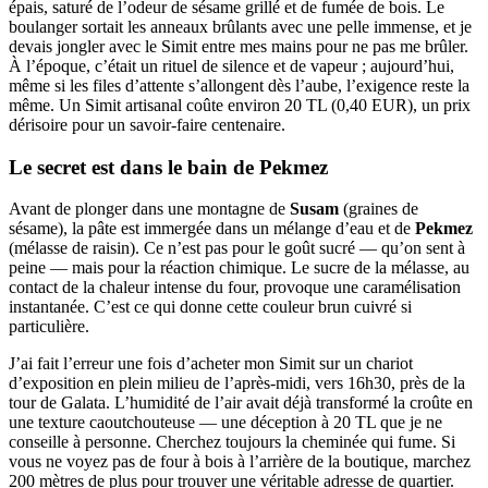
épais, saturé de l’odeur de sésame grillé et de fumée de bois. Le
boulanger sortait les anneaux brûlants avec une pelle immense, et je
devais jongler avec le Simit entre mes mains pour ne pas me brûler.
À l’époque, c’était un rituel de silence et de vapeur ; aujourd’hui,
même si les files d’attente s’allongent dès l’aube, l’exigence reste la
même. Un Simit artisanal coûte environ 20 TL (0,40 EUR), un prix
dérisoire pour un savoir-faire centenaire.
Le secret est dans le bain de Pekmez
Avant de plonger dans une montagne de
Susam
(graines de
sésame), la pâte est immergée dans un mélange d’eau et de
Pekmez
(mélasse de raisin). Ce n’est pas pour le goût sucré — qu’on sent à
peine — mais pour la réaction chimique. Le sucre de la mélasse, au
contact de la chaleur intense du four, provoque une caramélisation
instantanée. C’est ce qui donne cette couleur brun cuivré si
particulière.
J’ai fait l’erreur une fois d’acheter mon Simit sur un chariot
d’exposition en plein milieu de l’après-midi, vers 16h30, près de la
tour de Galata. L’humidité de l’air avait déjà transformé la croûte en
une texture caoutchouteuse — une déception à 20 TL que je ne
conseille à personne. Cherchez toujours la cheminée qui fume. Si
vous ne voyez pas de four à bois à l’arrière de la boutique, marchez
200 mètres de plus pour trouver une véritable adresse de quartier.