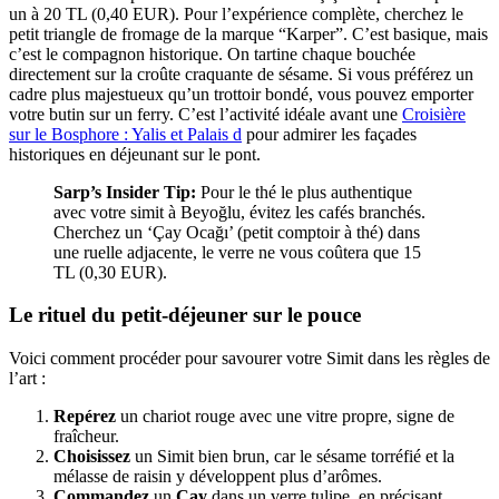
un à 20 TL (0,40 EUR). Pour l’expérience complète, cherchez le
petit triangle de fromage de la marque “Karper”. C’est basique, mais
c’est le compagnon historique. On tartine chaque bouchée
directement sur la croûte craquante de sésame. Si vous préférez un
cadre plus majestueux qu’un trottoir bondé, vous pouvez emporter
votre butin sur un ferry. C’est l’activité idéale avant une
Croisière
sur le Bosphore : Yalis et Palais d
pour admirer les façades
historiques en déjeunant sur le pont.
Sarp’s Insider Tip:
Pour le thé le plus authentique
avec votre simit à Beyoğlu, évitez les cafés branchés.
Cherchez un ‘Çay Ocağı’ (petit comptoir à thé) dans
une ruelle adjacente, le verre ne vous coûtera que 15
TL (0,30 EUR).
Le rituel du petit-déjeuner sur le pouce
Voici comment procéder pour savourer votre Simit dans les règles de
l’art :
Repérez
un chariot rouge avec une vitre propre, signe de
fraîcheur.
Choisissez
un Simit bien brun, car le sésame torréfié et la
mélasse de raisin y développent plus d’arômes.
Commandez
un
Çay
dans un verre tulipe, en précisant