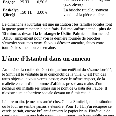
Poğaça
25 TL
0,50 €
(aux olives).
Paskalya
La brioche rituelle, souvent
150 TL
3,00 €
Çöreği
vendue à la pièce entière.
Le dimanche à Kurtuluş est une institution : les familles locales font
la queue pour ramener le pain frais. J’ai moi-même attendu
plus de
15 minutes devant la boulangerie Üstün Palmie
un dimanche à
10h30, simplement pour voir la dernière fournée de brioches
s’envoler sous mes yeux. Si vous détestez attendre, faites votre
tournée le samedi ou en semaine.
L’âme d’Istanbul dans un anneau
Au-delà de la croûte dorée et du parfum entêtant du sésame torréfié,
le Simit est le véritable tissu conjonctif de la ville. C’est l’un des
rares objets que vous verrez passer, avec le même respect, de la
mallette en cuir d’un homme d’affaires pressé aux mains d’un
pêcheur qui installe ses lignes sur le pont de Galata dès l’aube. Il
n’existe aucune barrière sociale devant un Simit chaud.
L’autre matin, je me suis arrêté chez Galata Simitçisi, une institution
où le four ne semble jamais s’éteindre. Pour 15 TL, j’ai récupéré ce
cercle parfait, encore brûlant à travers le papier brun. Plutôt que de
courir vers votre prochain monument, trouvez un banc public un peu