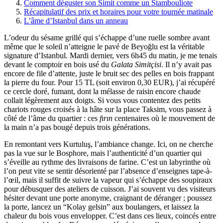
Comment déguster son Simit comme un Stambouliote
Récapitulatif des prix et horaires pour votre tournée matinale
L’âme d’Istanbul dans un anneau
L’odeur du sésame grillé qui s’échappe d’une ruelle sombre avant
même que le soleil n’atteigne le pavé de Beyoğlu est la véritable
signature d’Istanbul. Mardi dernier, vers 6h45 du matin, je me tenais
devant le comptoir en bois usé du
Galata Simitçisi
. Il n’y avait pas
encore de file d’attente, juste le bruit sec des pelles en bois frappant
la pierre du four. Pour 15 TL (soit environ 0,30 EUR), j’ai récupéré
ce cercle doré, fumant, dont la mélasse de raisin encore chaude
collait légèrement aux doigts. Si vous vous contentez des petits
chariots rouges croisés à la hâte sur la place Taksim, vous passez à
côté de l’âme du quartier : ces
fırın
centenaires où le mouvement de
la main n’a pas bougé depuis trois générations.
En remontant vers Kurtuluş, l’ambiance change. Ici, on ne cherche
pas la vue sur le Bosphore, mais l’authenticité d’un quartier qui
s’éveille au rythme des livraisons de farine. C’est un labyrinthe où
l’on peut vite se sentir désorienté par l’absence d’enseignes tape-à-
l’œil, mais il suffit de suivre la vapeur qui s’échappe des soupiraux
pour débusquer des ateliers de cuisson. J’ai souvent vu des visiteurs
hésiter devant une porte anonyme, craignant de déranger ; poussez
la porte, lancez un “Kolay gelsin” aux boulangers, et laissez la
chaleur du bois vous envelopper. C’est dans ces lieux, coincés entre