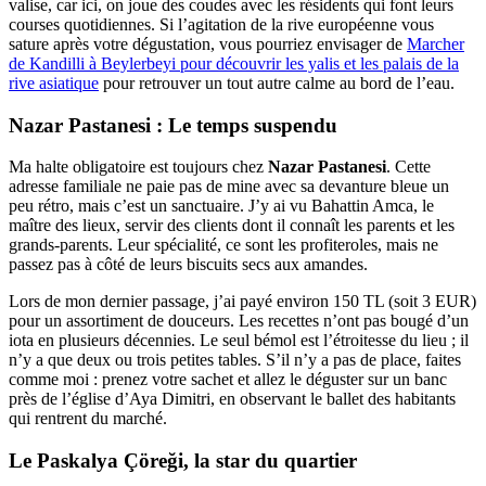
valise, car ici, on joue des coudes avec les résidents qui font leurs
courses quotidiennes. Si l’agitation de la rive européenne vous
sature après votre dégustation, vous pourriez envisager de
Marcher
de Kandilli à Beylerbeyi pour découvrir les yalis et les palais de la
rive asiatique
pour retrouver un tout autre calme au bord de l’eau.
Nazar Pastanesi : Le temps suspendu
Ma halte obligatoire est toujours chez
Nazar Pastanesi
. Cette
adresse familiale ne paie pas de mine avec sa devanture bleue un
peu rétro, mais c’est un sanctuaire. J’y ai vu Bahattin Amca, le
maître des lieux, servir des clients dont il connaît les parents et les
grands-parents. Leur spécialité, ce sont les profiteroles, mais ne
passez pas à côté de leurs biscuits secs aux amandes.
Lors de mon dernier passage, j’ai payé environ 150 TL (soit 3 EUR)
pour un assortiment de douceurs. Les recettes n’ont pas bougé d’un
iota en plusieurs décennies. Le seul bémol est l’étroitesse du lieu ; il
n’y a que deux ou trois petites tables. S’il n’y a pas de place, faites
comme moi : prenez votre sachet et allez le déguster sur un banc
près de l’église d’Aya Dimitri, en observant le ballet des habitants
qui rentrent du marché.
Le Paskalya Çöreği, la star du quartier