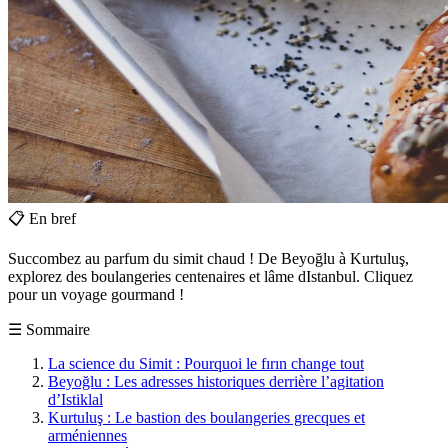
📋
En bref
Succombez au parfum du simit chaud ! De Beyoğlu à Kurtuluş,
explorez des boulangeries centenaires et lâme dIstanbul. Cliquez
pour un voyage gourmand !
☰
Sommaire
La science du Simit : Pourquoi le fırın change tout
Beyoğlu : Les adresses historiques derrière l’agitation
d’Istiklal
Kurtuluş : Le bastion des boulangeries grecques et
arméniennes