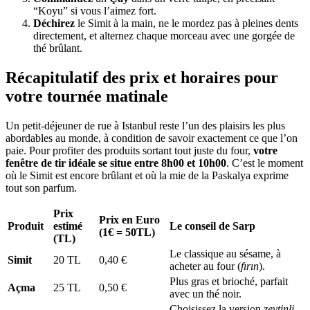
“Koyu” si vous l’aimez fort.
Déchirez
le Simit à la main, ne le mordez pas à pleines dents
directement, et alternez chaque morceau avec une gorgée de
thé brûlant.
Récapitulatif des prix et horaires pour
votre tournée matinale
Un petit-déjeuner de rue à Istanbul reste l’un des plaisirs les plus
abordables au monde, à condition de savoir exactement ce que l’on
paie. Pour profiter des produits sortant tout juste du four,
votre
fenêtre de tir idéale se situe entre 8h00 et 10h00
. C’est le moment
où le Simit est encore brûlant et où la mie de la Paskalya exprime
tout son parfum.
Prix
Prix en Euro
Produit
estimé
Le conseil de Sarp
(1€ = 50TL)
(TL)
Le classique au sésame, à
Simit
20 TL
0,40 €
acheter au four (
fırın
).
Plus gras et brioché, parfait
Açma
25 TL
0,50 €
avec un thé noir.
Choisissez la version
zeytinli