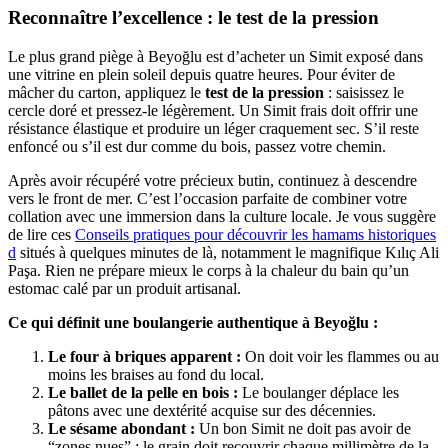
Reconnaître l’excellence : le test de la pression
Le plus grand piège à Beyoğlu est d’acheter un Simit exposé dans
une vitrine en plein soleil depuis quatre heures. Pour éviter de
mâcher du carton, appliquez le
test de la pression
: saisissez le
cercle doré et pressez-le légèrement. Un Simit frais doit offrir une
résistance élastique et produire un léger craquement sec. S’il reste
enfoncé ou s’il est dur comme du bois, passez votre chemin.
Après avoir récupéré votre précieux butin, continuez à descendre
vers le front de mer. C’est l’occasion parfaite de combiner votre
collation avec une immersion dans la culture locale. Je vous suggère
de lire ces
Conseils pratiques pour découvrir les hamams historiques
d
situés à quelques minutes de là, notamment le magnifique Kılıç Ali
Paşa. Rien ne prépare mieux le corps à la chaleur du bain qu’un
estomac calé par un produit artisanal.
Ce qui définit une boulangerie authentique à Beyoğlu :
Le four à briques apparent :
On doit voir les flammes ou au
moins les braises au fond du local.
Le ballet de la pelle en bois :
Le boulanger déplace les
pâtons avec une dextérité acquise sur des décennies.
Le sésame abondant :
Un bon Simit ne doit pas avoir de
“zones nues” ; le grain doit recouvrir chaque millimètre de la