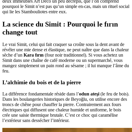
deux immeubles Art Déco un peu décrépis, que l’on comprend
pourquoi le Simit n’est pas qu’un simple en-cas, mais un rituel social
qui lie les Stambouliotes entre eux.
La science du Simit : Pourquoi le fırın
change tout
Le vrai Simit, celui qui fait craquer sa croûte sous la dent avant de
révéler une mie dense et élastique, ne peut naître que dans la chaleur
sèche d’un
Kara fırın
(four noir traditionnel). Si vous achetez un
Simit dans une chaîne de café moderne ou un supermarché, vous
mangez simplement un pain rond au sésame ; il lui manque l’âme du
feu.
L’alchimie du bois et de la pierre
La différence fondamentale réside dans l’
odun ateşi
(le feu de bois).
Dans les boulangeries historiques de Beyoğlu, on utilise encore des
troncs de chêne pour chauffer la pierre. Contrairement aux fours
électriques qui diffusent une chaleur humide et uniforme, le bois
crée une saisie thermique brutale. C’est ce choc qui caramélise
l’extérieur sans dessécher l’intérieur.