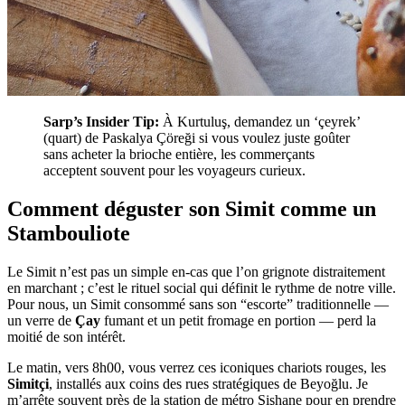
Sarp’s Insider Tip:
À Kurtuluş, demandez un ‘çeyrek’
(quart) de Paskalya Çöreği si vous voulez juste goûter
sans acheter la brioche entière, les commerçants
acceptent souvent pour les voyageurs curieux.
Comment déguster son Simit comme un
Stambouliote
Le Simit n’est pas un simple en-cas que l’on grignote distraitement
en marchant ; c’est le rituel social qui définit le rythme de notre ville.
Pour nous, un Simit consommé sans son “escorte” traditionnelle —
un verre de
Çay
fumant et un petit fromage en portion — perd la
moitié de son intérêt.
Le matin, vers 8h00, vous verrez ces iconiques chariots rouges, les
Simitçi
, installés aux coins des rues stratégiques de Beyoğlu. Je
m’arrête souvent près de la station de métro Şişhane pour en prendre