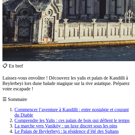
📋
En bref
Laissez-vous envoûter ! Découvrez les yalis et palais de Kandilli à
Beylerbeyi lors dune balade magique sur la rive asiatique. Préparez
votre escapade !
☰
Sommaire
Commencer l’aventure à Kandilli : entre nostalgie et courant
du Diable
Comprendre les Yalis : ces palais de bois qui défient le temps
La marche vers Vaniköy : un luxe discret sous les pins
Le Palais de Beylerbeyi : la résidence d’été des Sultans