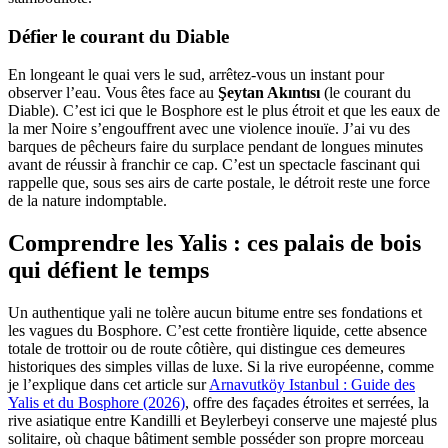
Défier le courant du Diable
En longeant le quai vers le sud, arrêtez-vous un instant pour
observer l’eau. Vous êtes face au
Şeytan Akıntısı
(le courant du
Diable). C’est ici que le Bosphore est le plus étroit et que les eaux de
la mer Noire s’engouffrent avec une violence inouïe. J’ai vu des
barques de pêcheurs faire du surplace pendant de longues minutes
avant de réussir à franchir ce cap. C’est un spectacle fascinant qui
rappelle que, sous ses airs de carte postale, le détroit reste une force
de la nature indomptable.
Comprendre les Yalis : ces palais de bois
qui défient le temps
Un authentique yali ne tolère aucun bitume entre ses fondations et
les vagues du Bosphore. C’est cette frontière liquide, cette absence
totale de trottoir ou de route côtière, qui distingue ces demeures
historiques des simples villas de luxe. Si la rive européenne, comme
je l’explique dans cet article sur
Arnavutköy Istanbul : Guide des
Yalis et du Bosphore (2026)
, offre des façades étroites et serrées, la
rive asiatique entre Kandilli et Beylerbeyi conserve une majesté plus
solitaire, où chaque bâtiment semble posséder son propre morceau