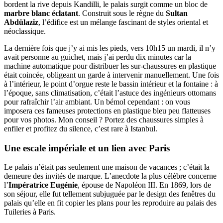
bordent la rive depuis Kandilli, le palais surgit comme un bloc de
marbre blanc éclatant
. Construit sous le règne du
Sultan
Abdülaziz
, l’édifice est un mélange fascinant de styles oriental et
néoclassique.
La dernière fois que j’y ai mis les pieds, vers 10h15 un mardi, il n’y
avait personne au guichet, mais j’ai perdu dix minutes car la
machine automatique pour distribuer les sur-chaussures en plastique
était coincée, obligeant un garde à intervenir manuellement. Une fois
à l’intérieur, le point d’orgue reste le bassin intérieur et la fontaine : à
l’époque, sans climatisation, c’était l’astuce des ingénieurs ottomans
pour rafraîchir l’air ambiant. Un bémol cependant : on vous
imposera ces fameuses protections en plastique bleu peu flatteuses
pour vos photos. Mon conseil ? Portez des chaussures simples à
enfiler et profitez du silence, c’est rare à Istanbul.
Une escale impériale et un lien avec Paris
Le palais n’était pas seulement une maison de vacances ; c’était la
demeure des invités de marque. L’anecdote la plus célèbre concerne
l’
Impératrice Eugénie
, épouse de Napoléon III. En 1869, lors de
son séjour, elle fut tellement subjuguée par le design des fenêtres du
palais qu’elle en fit copier les plans pour les reproduire au palais des
Tuileries à Paris.