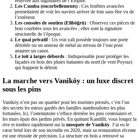
réservée aux dignitaires de l’Empire.
Les Cumba (encorbellements)
: Ces fenêtres avancées
permettaient de voir les navires arriver de loin sans être vu de
l’extérieur.
Les consoles de soutien (Eliböğrü)
: Observez ces pièces de
bois courbées sous les avancées ; elles sont la signature
structurelle de l’époque.
Le quai privatif
: Un vrai yali possède toujours une porte
dérobée ou un anneau de métal au niveau de l’eau pour
amarrer un canot.
Le toit à larges débords
: Indispensable pour protéger les
façades en bois des pluies battantes du nord (le vent Poyraz)
qui frappent le détroit.
La marche vers Vaniköy : un luxe discret
sous les pins
Vaniköy n’est pas un quartier pour les touristes pressés, c’est l’un
des secrets les mieux gardés des familles stambouliotes les plus
fortunées. Ici, l’ostentatoire s’efface derrière les pins centenaires et
les murs épais des jardins privés. En quittant Kandilli, vous longez la
rive et tombez rapidement sur la
mosquée de Vaniköy
. J’ai eu le
cœur brisé lors de son incendie en 2020, mais sa restauration récente
est une réussite de précision. La structure en bois a retrouvé sa