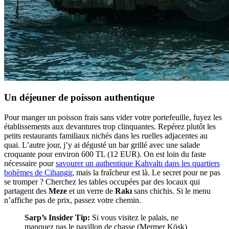
Un déjeuner de poisson authentique
Pour manger un poisson frais sans vider votre portefeuille, fuyez les
établissements aux devantures trop clinquantes. Repérez plutôt les
petits restaurants familiaux nichés dans les ruelles adjacentes au
quai. L’autre jour, j’y ai dégusté un bar grillé avec une salade
croquante pour environ 600 TL (12 EUR). On est loin du faste
nécessaire pour
savourer un authentique Kahvaltı dans les quartiers
bohèmes de Cihangir
, mais la fraîcheur est là. Le secret pour ne pas
se tromper ? Cherchez les tables occupées par des locaux qui
partagent des
Meze
et un verre de
Rakı
sans chichis. Si le menu
n’affiche pas de prix, passez votre chemin.
Sarp’s Insider Tip:
Si vous visitez le palais, ne
manquez pas le pavillon de chasse (Mermer Köşk)