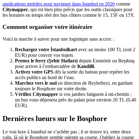
applications mobiles pour naviguer dans Istanbul en 2026
comme
Citymapper
, qui est bien plus précis que les outils classiques pour
les horaires en temps réel des bus côtiers comme le 15, 15F ou 15Y.
Comment organiser votre itinéraire
Voici la marche à suivre pour une logistique sans accroc :
Rechargez votre İstanbulkart
avec au moins 100 TL (soit 2
EUR) pour couvrir vos trajets.
Prenez le ferry (Şehir Hatları)
depuis Emınönü ou Beşiktaş
pour arriver à l’embarcadère de
Kandilli
.
Activez votre GPS
dès la sortie du bateau pour repérer les
accès publics au bord de l’eau.
Marchez vers le sud
en direction de Beylerbeyi, en gardant
toujours le Bosphore sur votre droite.
Vérifiez Citymapper
si vos jambes fatiguent à mi-chemin ;
un bus vous déposera près du palais pour environ 20 TL (0,40
EUR).
Dernières lueurs sur le Bosphore
Le vrai luxe à Istanbul ne s’achète pas ; il se trouve ici, entre deux
yalis, là où le Bosphore semble ralentir sa course. Oubliez la course