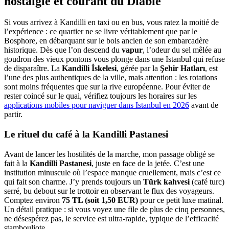
nostalgie et courant du Diable
Si vous arrivez à Kandilli en taxi ou en bus, vous ratez la moitié de
l’expérience : ce quartier ne se livre véritablement que par le
Bosphore, en débarquant sur le bois ancien de son embarcadère
historique. Dès que l’on descend du
vapur
, l’odeur du sel mêlée au
goudron des vieux pontons vous plonge dans une Istanbul qui refuse
de disparaître. La
Kandilli İskelesi
, gérée par la
Şehir Hatları
, est
l’une des plus authentiques de la ville, mais attention : les rotations
sont moins fréquentes que sur la rive européenne. Pour éviter de
rester coincé sur le quai, vérifiez toujours les horaires sur les
applications mobiles pour naviguer dans Istanbul en 2026
avant de
partir.
Le rituel du café à la Kandilli Pastanesi
Avant de lancer les hostilités de la marche, mon passage obligé se
fait à la
Kandilli Pastanesi
, juste en face de la jetée. C’est une
institution minuscule où l’espace manque cruellement, mais c’est ce
qui fait son charme. J’y prends toujours un
Türk kahvesi
(café turc)
serré, bu debout sur le trottoir en observant le flux des voyageurs.
Comptez environ
75 TL (soit 1,50 EUR)
pour ce petit luxe matinal.
Un détail pratique : si vous voyez une file de plus de cinq personnes,
ne désespérez pas, le service est ultra-rapide, typique de l’efficacité
stambouliote.