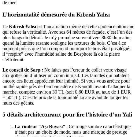
de mer.
L’horizontalité démesurée du Kıbrıslı Yalısı
Le
Kıbrıslı Yalısı
est l’incarnation même de cette opulence ottomane
qui refuse la verticalité. Avec ses 64 mètres de façade, c’est l’un des
plus longs du détroit. Je m’y promène souvent vers 8h30 du matin,
quand la lumière rasante souligne les textures du bois. C’est à ce
moment précis que l’on comprend pourquoi le bois était privilégié :
il “respire” avec l’humidité saline du Bosphore là où la pierre
s’effriterait.
Le conseil de Sarp :
Ne faites pas l’erreur de coller votre visage
aux grilles ou d’utiliser un zoom intrusif. Les familles qui habitent
encore ces lieux apprécient leur intimité. Si vous vous arrêtez pour
un thé rapide près de l’embarcadère de Kandilli avant d’attaquer la
marche, comptez environ 30 TL (soit 0,60 EUR au taux de 1 EUR
= 50 TL). C’est le prix de la tranquillité locale avant de longer les
murs des géants.
5 détails architecturaux pour lire l’histoire d’un Yali
La couleur “Aşı Boyası”
: Ce rouge sombre caractéristique
n’était pas un choix de mode, mais une marque de prestige