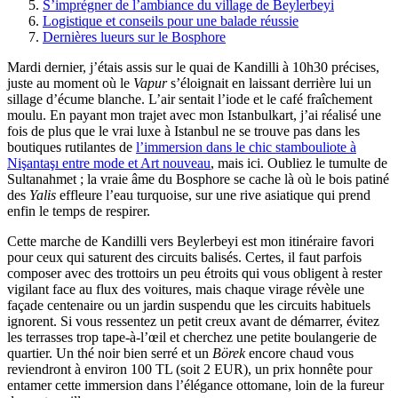
S’imprégner de l’ambiance du village de Beylerbeyi
Logistique et conseils pour une balade réussie
Dernières lueurs sur le Bosphore
Mardi dernier, j’étais assis sur le quai de Kandilli à 10h30 précises,
juste au moment où le
Vapur
s’éloignait en laissant derrière lui un
sillage d’écume blanche. L’air sentait l’iode et le café fraîchement
moulu. En payant mon trajet avec mon Istanbulkart, j’ai réalisé une
fois de plus que le vrai luxe à Istanbul ne se trouve pas dans les
boutiques rutilantes de
l’immersion dans le chic stambouliote à
Nişantaşı entre mode et Art nouveau
, mais ici. Oubliez le tumulte de
Sultanahmet ; la vraie âme du Bosphore se cache là où le bois patiné
des
Yalis
effleure l’eau turquoise, sur une rive asiatique qui prend
enfin le temps de respirer.
Cette marche de Kandilli vers Beylerbeyi est mon itinéraire favori
pour ceux qui saturent des circuits balisés. Certes, il faut parfois
composer avec des trottoirs un peu étroits qui vous obligent à rester
vigilant face au flux des voitures, mais chaque virage révèle une
façade centenaire ou un jardin suspendu que les circuits habituels
ignorent. Si vous ressentez un petit creux avant de démarrer, évitez
les terrasses trop tape-à-l’œil et cherchez une petite boulangerie de
quartier. Un thé noir bien serré et un
Börek
encore chaud vous
reviendront à environ 100 TL (soit 2 EUR), un prix honnête pour
entamer cette immersion dans l’élégance ottomane, loin de la fureur