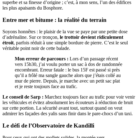
superbe et sa finesse d’origine ; c’est, à mon sens, l’un des édifices
les plus apaisants du Bosphore.
Entre mer et bitume : la réalité du terrain
Soyons honnêtes : le plaisir de la vue se paye par une petite dose
d’adrénaline. Sur ce tronçon,
le trottoir devient ridiculement
étroit
, parfois réduit à une simple bordure de pierre. C’est le seul
véritable point noir de cette balade.
Mon erreur de parcours :
Lors d’un passage récent
vers 15h30, j’ai voulu porter un sac à dos de randonnée
encombrant. Erreur fatale : le bus 15F est passé si près
qu’il a frôlé ma sangle gauche alors que j’étais collé au
mur de pierre. Depuis, je marche avec un petit sac plat
et je reste toujours face au trafic.
Le conseil de Sarp :
Marchez toujours face au trafic pour voir venir
les véhicules et évitez absolument les écouteurs à réduction de bruit
sur cette portion. La sécurité avant tout, surtout quand on veut
admirer les façades des yalis sans finir dans le pare-chocs d’un taxi.
Le défi de l’Observatoire de Kandilli
Pour ceux qui ont des mollets solides, la montée vers