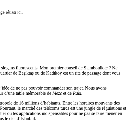
e réussi ici.
de slogans fluorescents. Mon premier conseil de Stambouliote ? Ne
 quartier de Beşiktaş ou de Kadıköy est un rite de passage dont vous
 à l’idée de ne pas pouvoir commander son trajet. Nous avons
tour d’une table mémorable de
Meze
et de
Rakı
.
tropole de 16 millions d’habitants. Entre les horaires mouvants des
ourtant, le marché des télécoms turcs est une jungle de régulations et
tier ou les applications indispensables pour ne pas se faire mener en
s le ciel d’Istanbul.