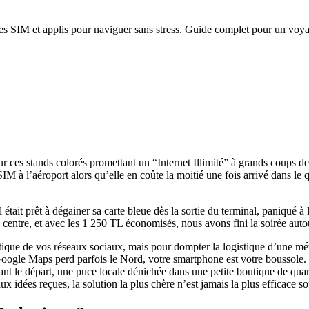
tes SIM et applis pour naviguer sans stress. Guide complet pour un voyag
r ces stands colorés promettant un “Internet Illimité” à grands coups 
IM à l’aéroport alors qu’elle en coûte la moitié une fois arrivé dans le
était prêt à dégainer sa carte bleue dès la sortie du terminal, paniqué
e centre, et avec les 1 250 TL économisés, nous avons fini la soirée au
étique de vos réseaux sociaux, mais pour dompter la logistique d’une mé
ogle Maps perd parfois le Nord, votre smartphone est votre boussole. P
ant le départ, une puce locale dénichée dans une petite boutique de quar
dées reçues, la solution la plus chère n’est jamais la plus efficace sou