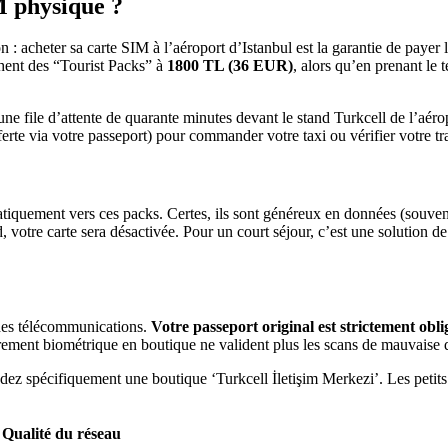
M physique ?
 : acheter sa carte SIM à l’aéroport d’Istanbul est la garantie de payer l
ichent des “Tourist Packs” à
1800 TL (36 EUR)
, alors qu’en prenant le
ne file d’attente de quarante minutes devant le stand Turkcell de l’aérop
fferte via votre passeport) pour commander votre taxi ou vérifier votre traj
uement vers ces packs. Certes, ils sont généreux en données (souvent 
 votre carte sera désactivée. Pour un court séjour, c’est une solution de f
 des télécommunications.
Votre passeport original est strictement obli
rement biométrique en boutique ne valident plus les scans de mauvaise q
z spécifiquement une boutique ‘Turkcell İletişim Merkezi’. Les petit
Qualité du réseau