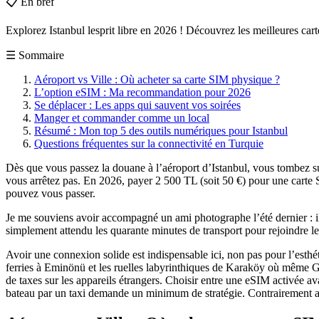
📋
En bref
Explorez Istanbul lesprit libre en 2026 ! Découvrez les meilleures car
☰
Sommaire
Aéroport vs Ville : Où acheter sa carte SIM physique ?
L’option eSIM : Ma recommandation pour 2026
Se déplacer : Les apps qui sauvent vos soirées
Manger et commander comme un local
Résumé : Mon top 5 des outils numériques pour Istanbul
Questions fréquentes sur la connectivité en Turquie
Dès que vous passez la douane à l’aéroport d’Istanbul, vous tombez su
vous arrêtez pas. En 2026, payer 2 500 TL (soit 50 €) pour une carte S
pouvez vous passer.
Je me souviens avoir accompagné un ami photographe l’été dernier : il 
simplement attendu les quarante minutes de transport pour rejoindre l
Avoir une connexion solide est indispensable ici, non pas pour l’esth
ferries à Eminönü et les ruelles labyrinthiques de Karaköy où même Go
de taxes sur les appareils étrangers. Choisir entre une eSIM activée av
bateau par un taxi demande un minimum de stratégie. Contrairement aux i