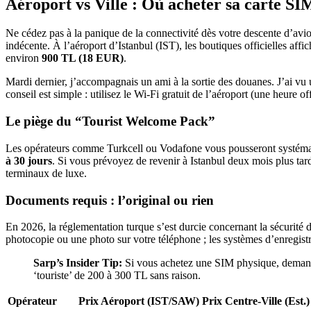
Aéroport vs Ville : Où acheter sa carte SI
Ne cédez pas à la panique de la connectivité dès votre descente d’avion
indécente. À l’aéroport d’Istanbul (IST), les boutiques officielles aff
environ
900 TL (18 EUR)
.
Mardi dernier, j’accompagnais un ami à la sortie des douanes. J’ai vu u
conseil est simple : utilisez le Wi-Fi gratuit de l’aéroport (une heure o
Le piège du “Tourist Welcome Pack”
Les opérateurs comme Turkcell ou Vodafone vous pousseront systématiq
à 30 jours
. Si vous prévoyez de revenir à Istanbul deux mois plus tard,
terminaux de luxe.
Documents requis : l’original ou rien
En 2026, la réglementation turque s’est durcie concernant la sécurité
photocopie ou une photo sur votre téléphone ; les systèmes d’enregist
Sarp’s Insider Tip:
Si vous achetez une SIM physique, demande
‘touriste’ de 200 à 300 TL sans raison.
Opérateur
Prix Aéroport (IST/SAW)
Prix Centre-Ville (Est.)