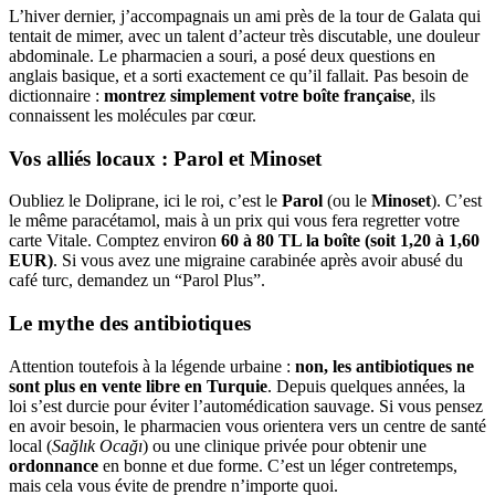
L’hiver dernier, j’accompagnais un ami près de la tour de Galata qui
tentait de mimer, avec un talent d’acteur très discutable, une douleur
abdominale. Le pharmacien a souri, a posé deux questions en
anglais basique, et a sorti exactement ce qu’il fallait. Pas besoin de
dictionnaire :
montrez simplement votre boîte française
, ils
connaissent les molécules par cœur.
Vos alliés locaux : Parol et Minoset
Oubliez le Doliprane, ici le roi, c’est le
Parol
(ou le
Minoset
). C’est
le même paracétamol, mais à un prix qui vous fera regretter votre
carte Vitale. Comptez environ
60 à 80 TL la boîte (soit 1,20 à 1,60
EUR)
. Si vous avez une migraine carabinée après avoir abusé du
café turc, demandez un “Parol Plus”.
Le mythe des antibiotiques
Attention toutefois à la légende urbaine :
non, les antibiotiques ne
sont plus en vente libre en Turquie
. Depuis quelques années, la
loi s’est durcie pour éviter l’automédication sauvage. Si vous pensez
en avoir besoin, le pharmacien vous orientera vers un centre de santé
local (
Sağlık Ocağı
) ou une clinique privée pour obtenir une
ordonnance
en bonne et due forme. C’est un léger contretemps,
mais cela vous évite de prendre n’importe quoi.