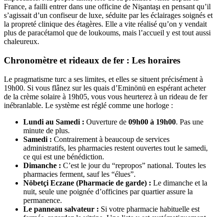
France, a failli entrer dans une officine de Nişantaşı en pensant qu’il
s’agissait d’un confiseur de luxe, séduite par les éclairages soignés et
la propreté clinique des étagères. Elle a vite réalisé qu’on y vendait
plus de paracétamol que de loukoums, mais l’accueil y est tout aussi
chaleureux.
Chronomètre et rideaux de fer : Les horaires
Le pragmatisme turc a ses limites, et elles se situent précisément à
19h00. Si vous flânez sur les quais d’Eminönü en espérant acheter
de la crème solaire à 19h05, vous vous heurterez à un rideau de fer
inébranlable. Le système est réglé comme une horloge :
Lundi au Samedi :
Ouverture de
09h00 à 19h00
. Pas une
minute de plus.
Samedi :
Contrairement à beaucoup de services
administratifs, les pharmacies restent ouvertes tout le samedi,
ce qui est une bénédiction.
Dimanche :
C’est le jour du “repropos” national. Toutes les
pharmacies ferment, sauf les “élues”.
Nöbetçi Eczane (Pharmacie de garde) :
Le dimanche et la
nuit, seule une poignée d’officines par quartier assure la
permanence.
Le panneau salvateur :
Si votre pharmacie habituelle est