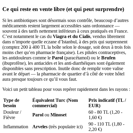
Ce qui reste en vente libre (et qui peut surprendre)
Si les antibiotiques sont désormais sous contrôle, beaucoup d’autres
médicaments restent largement accessibles sans ordonnance —
souvent à des tarifs nettement inférieurs à ceux pratiqués en France.
C’est notamment le cas du
Viagra et du Cialis
, vendus librement
dans n’importe quelle eczane d’Istanbul, à des prix qui surprennent
(comptez 200 à 400 TL la boîte selon le dosage, soit deux à trois fois
moins cher qu’en pharmacie française). Les pilules contraceptives,
les antidouleurs comme le
Parol
(paracétamol) ou le
Brufen
(ibuprofène), les antiacides et les anti-diarrhéiques sont également
disponibles sans prescription. Inutile donc de remplir votre valise
avant le départ — la pharmacie de quartier d’à côté de votre hôtel
aura presque toujours ce qu’il vous faut.
Voici un petit tableau pour vous repérer rapidement dans les rayons :
Type de
Équivalent Turc (Nom
Prix indicatif (TL /
besoin
commercial)
EUR)
Douleur /
60 - 80 TL (1,20 -
Parol
ou
Minoset
Fièvre
1,60 €)
90 - 110 TL (1,80 -
Inflammation
Arveles
(très populaire ici)
2,20 €)