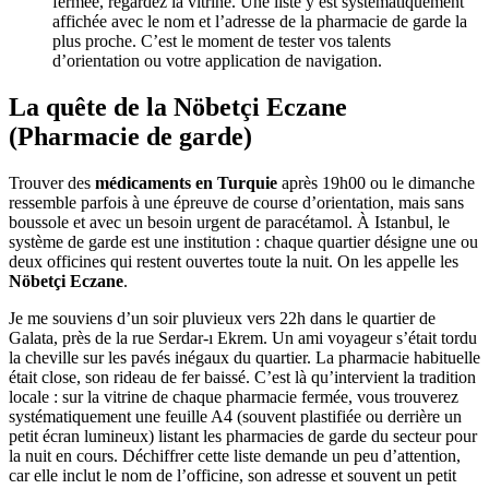
fermée, regardez la vitrine. Une liste y est systématiquement
affichée avec le nom et l’adresse de la pharmacie de garde la
plus proche. C’est le moment de tester vos talents
d’orientation ou votre application de navigation.
La quête de la Nöbetçi Eczane
(Pharmacie de garde)
Trouver des
médicaments en Turquie
après 19h00 ou le dimanche
ressemble parfois à une épreuve de course d’orientation, mais sans
boussole et avec un besoin urgent de paracétamol. À Istanbul, le
système de garde est une institution : chaque quartier désigne une ou
deux officines qui restent ouvertes toute la nuit. On les appelle les
Nöbetçi Eczane
.
Je me souviens d’un soir pluvieux vers 22h dans le quartier de
Galata, près de la rue Serdar-ı Ekrem. Un ami voyageur s’était tordu
la cheville sur les pavés inégaux du quartier. La pharmacie habituelle
était close, son rideau de fer baissé. C’est là qu’intervient la tradition
locale : sur la vitrine de chaque pharmacie fermée, vous trouverez
systématiquement une feuille A4 (souvent plastifiée ou derrière un
petit écran lumineux) listant les pharmacies de garde du secteur pour
la nuit en cours. Déchiffrer cette liste demande un peu d’attention,
car elle inclut le nom de l’officine, son adresse et souvent un petit