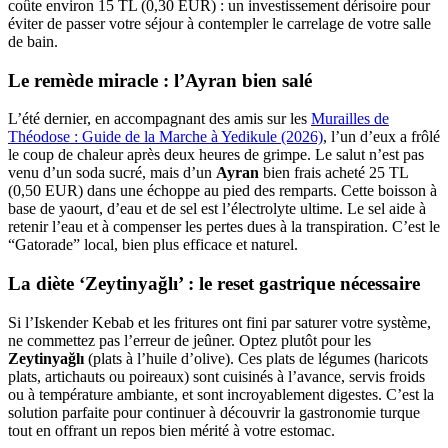
coûte environ 15 TL (0,30 EUR) : un investissement dérisoire pour
éviter de passer votre séjour à contempler le carrelage de votre salle
de bain.
Le remède miracle : l’Ayran bien salé
L’été dernier, en accompagnant des amis sur les
Murailles de
Théodose : Guide de la Marche à Yedikule (2026)
, l’un d’eux a frôlé
le coup de chaleur après deux heures de grimpe. Le salut n’est pas
venu d’un soda sucré, mais d’un
Ayran
bien frais acheté 25 TL
(0,50 EUR) dans une échoppe au pied des remparts. Cette boisson à
base de yaourt, d’eau et de sel est l’électrolyte ultime. Le sel aide à
retenir l’eau et à compenser les pertes dues à la transpiration. C’est le
“Gatorade” local, bien plus efficace et naturel.
La diète ‘Zeytinyağlı’ : le reset gastrique nécessaire
Si l’Iskender Kebab et les fritures ont fini par saturer votre système,
ne commettez pas l’erreur de jeûner. Optez plutôt pour les
Zeytinyağlı
(plats à l’huile d’olive). Ces plats de légumes (haricots
plats, artichauts ou poireaux) sont cuisinés à l’avance, servis froids
ou à température ambiante, et sont incroyablement digestes. C’est la
solution parfaite pour continuer à découvrir la gastronomie turque
tout en offrant un repos bien mérité à votre estomac.