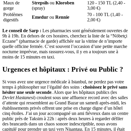
Maux de
Strepsils
ou
Kloroben
120 - 150 TL (2,40 -
gorge
(spray)
3,00 €)
Problèmes
70 - 100 TL (1,40 -
Emedur
ou
Rennie
digestifs
2,00 €)
Le conseil de Sarp :
Les pharmacies sont généralement ouvertes de
9h à 19h. En dehors de ces horaires, cherchez la liste de la “Nöbetçi
Eczane” (pharmacie de garde) affichée sur la vitrine de n’importe
quelle officine fermée. C’est souvent l’occasion d’une petite marche
nocturne imprévue, mais rassurez-vous, il y en a toujours une à
moins de 15 minutes en taxi.
Urgences et hôpitaux : Privé ou Public ?
Si vous avez une urgence médicale à Istanbul, ne perdez pas votre
temps à philosopher sur l’égalité des soins :
choisissez le privé sans
hésiter une seule seconde
. Alors que les hôpitaux publics (les
Devlet Hastanesi
) croulent sous une affluence record avec des salles
d’attente qui ressemblent au Grand Bazar un samedi après-midi, les
établissements privés offrent une prise en charge digne d’un hôtel
cinq étoiles. J’ai un jour accompagné un ami fiévreux dans un centre
public près de Taksim à 22h : après deux heures à regarder défiler
des brancards dans un chaos sonore indescriptible, nous avons
capitulé pour prendre un taxi vers Nişantaşı. En 15 minutes, il était