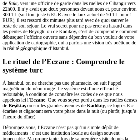
de
Rakı
, vers une officine de garde dans les ruelles de Cihangir vers
22h00. Il n’y avait que deux personnes devant nous et, pour environ
300 TL (soit tout juste 6 EUR avec le taux actuel de 50 TL pour 1
EUR), il est ressorti dix minutes plus tard avec de quoi sauver le
reste de son séjour. Le vrai secret pour ne pas errer au hasard dans
les pentes de Beyoğlu ou de Kadıköy, c’est de comprendre comment
débusquer l’officine ouverte sans dépendre du bon vouloir de votre
application de cartographie, qui a parfois une vision très poétique de
la réalité géographique d’Istanbul.
Le rituel de l’Eczane : Comprendre le
système turc
À Istanbul, on ne cherche pas une pharmacie, on suit l’appel
magnétique du néon rouge. Le système est d’une efficacité
redoutable, à condition de connaître les codes de ce que nous
appelons ici l’
Eczane
. Que vous soyez perdu dans les ruelles denses
de
Beşiktaş
ou sur les grandes avenues de
Kadıköy
, ce logo « E »
écarlate et clignotant sera votre phare dans la nuit (ou plutôt, jusqu’à
l’heure du dîner).
Détrompez-vous, l’Eczane n’est pas qu’un simple dépôt de
médicaments ; c’est une institution locale au design souvent
impeccable. Ma propre tante, lors de sa première visite depuis la