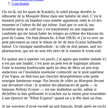
Conclusion
On est là, sur les quais de Karaköy, le soleil plonge derrière la
silhouette de la Mosquée Bleue dans une lumière de miel. C’est le
moment précis où Istanbul vous semble appartenir, entre le cri des
mouettes et l’odeur du thé qui infuse. Sauf que ce soir-là, ma
troisième tasse de café turc s’est transformée en une migraine
carabinée qui me faisait battre les tempes au rythme des klaxons du
pont de Galata. On était dimanche, il était 19h30, et j’ai vu avec un
petit pincement au cœur le rideau de fer de mon
Eczane
habituelle
baissé. Un classique stambouliote : la ville ne dort jamais, sauf ses
pharmaciens, qui ont un sens très strict de la rotation le week-end.
En quinze ans à arpenter ces pavés, j’ai appris que tomber malade ici
n’est pas une fatalité, c’est juste un petit test de logistique urbaine.
Entre la tourista foudroyante après un abus de
Meze
un peu trop
audacieux ou l’insolation sournoise contractée sur le pont supérieur
d’un Vapur, on finit tous par chercher désespérément cette petite
enseigne lumineuse rouge. Pas besoin de céder au désespoir devant
une devanture close ; le système des pharmacies de garde — la
fameuse
Nöbetçi Eczane
— est une institution sacrée, même si
déchiffrer la liste griffonnée et scotchée sur la vitrine peut ressembler
à une épreuve de “Pékin Express” quand on a la tête dans un étau.
Je me souviens d’avoir escorté un ami français, livide après un excès