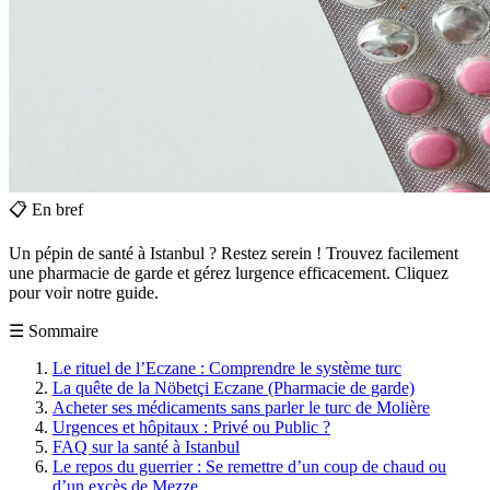
📋
En bref
Un pépin de santé à Istanbul ? Restez serein ! Trouvez facilement
une pharmacie de garde et gérez lurgence efficacement. Cliquez
pour voir notre guide.
☰
Sommaire
Le rituel de l’Eczane : Comprendre le système turc
La quête de la Nöbetçi Eczane (Pharmacie de garde)
Acheter ses médicaments sans parler le turc de Molière
Urgences et hôpitaux : Privé ou Public ?
FAQ sur la santé à Istanbul
Le repos du guerrier : Se remettre d’un coup de chaud ou
d’un excès de Mezze