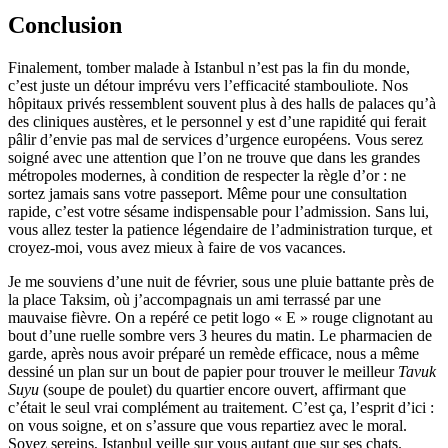
Conclusion
Finalement, tomber malade à Istanbul n’est pas la fin du monde,
c’est juste un détour imprévu vers l’efficacité stambouliote. Nos
hôpitaux privés ressemblent souvent plus à des halls de palaces qu’à
des cliniques austères, et le personnel y est d’une rapidité qui ferait
pâlir d’envie pas mal de services d’urgence européens. Vous serez
soigné avec une attention que l’on ne trouve que dans les grandes
métropoles modernes, à condition de respecter la règle d’or : ne
sortez jamais sans votre passeport. Même pour une consultation
rapide, c’est votre sésame indispensable pour l’admission. Sans lui,
vous allez tester la patience légendaire de l’administration turque, et
croyez-moi, vous avez mieux à faire de vos vacances.
Je me souviens d’une nuit de février, sous une pluie battante près de
la place Taksim, où j’accompagnais un ami terrassé par une
mauvaise fièvre. On a repéré ce petit logo « E » rouge clignotant au
bout d’une ruelle sombre vers 3 heures du matin. Le pharmacien de
garde, après nous avoir préparé un remède efficace, nous a même
dessiné un plan sur un bout de papier pour trouver le meilleur
Tavuk
Suyu
(soupe de poulet) du quartier encore ouvert, affirmant que
c’était le seul vrai complément au traitement. C’est ça, l’esprit d’ici :
on vous soigne, et on s’assure que vous repartiez avec le moral.
Soyez sereins, Istanbul veille sur vous autant que sur ses chats.