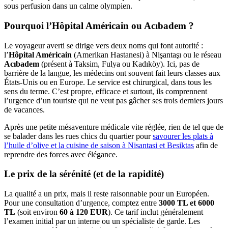
sous perfusion dans un calme olympien.
Pourquoi l’Hôpital Américain ou Acıbadem ?
Le voyageur averti se dirige vers deux noms qui font autorité :
l’
Hôpital Américain
(Amerikan Hastanesi) à Nişantaşı ou le réseau
Acıbadem
(présent à Taksim, Fulya ou Kadıköy). Ici, pas de
barrière de la langue, les médecins ont souvent fait leurs classes aux
États-Unis ou en Europe. Le service est chirurgical, dans tous les
sens du terme. C’est propre, efficace et surtout, ils comprennent
l’urgence d’un touriste qui ne veut pas gâcher ses trois derniers jours
de vacances.
Après une petite mésaventure médicale vite réglée, rien de tel que de
se balader dans les rues chics du quartier pour
savourer les plats à
l’huile d’olive et la cuisine de saison à Nisantasi et Besiktas
afin de
reprendre des forces avec élégance.
Le prix de la sérénité (et de la rapidité)
La qualité a un prix, mais il reste raisonnable pour un Européen.
Pour une consultation d’urgence, comptez entre
3000 TL et 6000
TL
(soit environ
60 à 120 EUR
). Ce tarif inclut généralement
l’examen initial par un interne ou un spécialiste de garde. Les