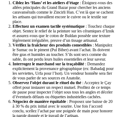
Ciblez les ‘Hans’ et les ateliers d’étage
: Éloignez-vous des
allées principales du Grand Bazar pour chercher les anciens
caravansérails comme le Zincirli Han. C’est là que se cachent
les artisans qui travaillent encore le cuivre ou le textile sur
place.
Effectuez un examen tactile systématique
: Touchez chaque
objet. Sentez le relief de la peinture sur les céramiques d’Iznik
et assurez-vous que le coton de Buldan possède une texture
légèrement irrégulière, preuve d’un tissage artisanal.
Vérifiez la fraîcheur des produits comestibles
: Manipulez
le Sumac ou le piment (Pul Biber) avant l’achat. Ils doivent
être gras et humides au toucher. S’ils sont secs comme du
sable, ils ont perdu leurs huiles essentielles et leur saveur.
Interrogez le marchand sur la traçabilité
: Demandez
explicitement la provenance géographique (ex: Babadağ pour
les serviettes, Urfa pour l’Isot). Un vendeur honnête sera fier
de vous parler de ses sources en Anatolie.
Observez l’objet durant le rituel du thé
: Acceptez le Çay
offert pour instaurer un respect mutuel. Profitez de ce temps
de pause pour inspecter l’objet sous tous les angles et déceler
d’éventuels défauts ou étiquettes industrielles cachées.
Négociez de manière équitable
: Proposez une baisse de 20
à 30 % du prix initial avec le sourire. Une fois l’accord
conclu, scellez l’achat par une poignée de main pour honorer
la parole donnée et le travail de l’artisan.