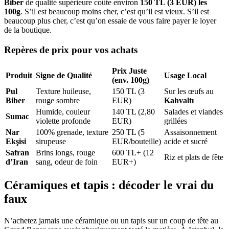
Biber
de qualité supérieure coûte environ
150 TL (3 EUR) les
100g
. S’il est beaucoup moins cher, c’est qu’il est vieux. S’il est
beaucoup plus cher, c’est qu’on essaie de vous faire payer le loyer
de la boutique.
Repères de prix pour vos achats
Prix Juste
Produit
Signe de Qualité
Usage Local
(env. 100g)
Pul
Texture huileuse,
150 TL (3
Sur les œufs au
Biber
rouge sombre
EUR)
Kahvaltı
Humide, couleur
140 TL (2,80
Salades et viandes
Sumac
violette profonde
EUR)
grillées
Nar
100% grenade, texture
250 TL (5
Assaisonnement
Ekşisi
sirupeuse
EUR/bouteille)
acide et sucré
Safran
Brins longs, rouge
600 TL+ (12
Riz et plats de fête
d’Iran
sang, odeur de foin
EUR+)
Céramiques et tapis : décoder le vrai du
faux
N’achetez jamais une céramique ou un tapis sur un coup de tête au