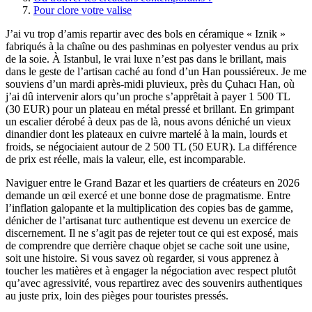
Pour clore votre valise
J’ai vu trop d’amis repartir avec des bols en céramique « Iznik »
fabriqués à la chaîne ou des pashminas en polyester vendus au prix
de la soie. À Istanbul, le vrai luxe n’est pas dans le brillant, mais
dans le geste de l’artisan caché au fond d’un Han poussiéreux. Je me
souviens d’un mardi après-midi pluvieux, près du Çuhacı Han, où
j’ai dû intervenir alors qu’un proche s’apprêtait à payer 1 500 TL
(30 EUR) pour un plateau en métal pressé et brillant. En grimpant
un escalier dérobé à deux pas de là, nous avons déniché un vieux
dinandier dont les plateaux en cuivre martelé à la main, lourds et
froids, se négociaient autour de 2 500 TL (50 EUR). La différence
de prix est réelle, mais la valeur, elle, est incomparable.
Naviguer entre le Grand Bazar et les quartiers de créateurs en 2026
demande un œil exercé et une bonne dose de pragmatisme. Entre
l’inflation galopante et la multiplication des copies bas de gamme,
dénicher de l’artisanat turc authentique est devenu un exercice de
discernement. Il ne s’agit pas de rejeter tout ce qui est exposé, mais
de comprendre que derrière chaque objet se cache soit une usine,
soit une histoire. Si vous savez où regarder, si vous apprenez à
toucher les matières et à engager la négociation avec respect plutôt
qu’avec agressivité, vous repartirez avec des souvenirs authentiques
au juste prix, loin des pièges pour touristes pressés.