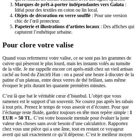
Marques de prêt-à-porter indépendantes vers Galata
:
Idéal pour des textiles en coton ou lin local.
Objets de décoration en verre soufflé
: Pour une version
chic de l’œil protecteur.
Papeterie et illustrations d’artistes locaux
: Des affiches qui
capturent l’esthétique urbaine.
Pour clore votre valise
Quand vous refermerez votre valise, ce ne sont pas les grammes de
cuivre qui pèseront le plus lourd, mais les instants volés au tumulte
de la ville. Je me rappelle encore cet après-midi chez un vieil artisan
caché au fond du Zincirli Han : on a passé une heure à discuter de la
patine d’un plateau, entre deux verres de thé brûlant, sans même
évoquer le prix durant les quarante premières minutes.
C’est là que bat le véritable cœur d’Istanbul. L’objet que vous
ramenez est le support d’un souvenir. Ne courez pas après les rabais
à tout prix. Prenez le temps de vous asseoir et d’écouter. Pour que
l’échange reste fluide, gardez toujours en tête mon repère simple :
1
EUR = 50 TL
. C’est votre boussole mentale pour évaluer la juste
valeur des choses sans avoir besoin d’une calculatrice. Rapportez
chez vous une pièce qui a une âme, tout en restant ce voyageur
averti qui sait exactement ce qu’il dépense. C’est le meilleur moyen