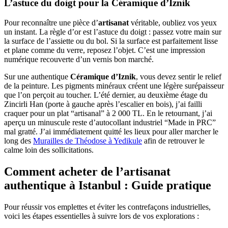
L’astuce du doigt pour la Céramique d’Iznik
Pour reconnaître une pièce d’
artisanat
véritable, oubliez vos yeux
un instant. La règle d’or est l’astuce du doigt : passez votre main sur
la surface de l’assiette ou du bol. Si la surface est parfaitement lisse
et plane comme du verre, reposez l’objet. C’est une impression
numérique recouverte d’un vernis bon marché.
Sur une authentique
Céramique d’Iznik
, vous devez sentir le relief
de la peinture. Les pigments minéraux créent une légère surépaisseur
que l’on perçoit au toucher. L’été dernier, au deuxième étage du
Zincirli Han (porte à gauche après l’escalier en bois), j’ai failli
craquer pour un plat “artisanal” à 2 000 TL. En le retournant, j’ai
aperçu un minuscule reste d’autocollant industriel “Made in PRC”
mal gratté. J’ai immédiatement quitté les lieux pour aller marcher le
long des
Murailles de Théodose à Yedikule
afin de retrouver le
calme loin des sollicitations.
Comment acheter de l’artisanat
authentique à Istanbul : Guide pratique
Pour réussir vos emplettes et éviter les contrefaçons industrielles,
voici les étapes essentielles à suivre lors de vos explorations :