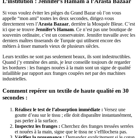
L’institution : Jennifer’s Hamam à l’Arasta Bazaar
Si vous voulez éviter les pièges du Grand Bazar où l’on vous
appelle “mon ami” toutes les deux secondes, dirigez-vous
directement vers l’
Arasta Bazaar
, derrière la Mosquée Bleue. C’est
ici que se trouve
Jennifer’s Hamam
. Ce n’est pas une boutique de
souvenirs ordinaire, c’est un conservatoire. Jennifer travaille avec les
derniers maîtres tisserands de Turquie qui utilisent encore des
métiers à tisser manuels vieux de plusieurs siècles.
Leurs textiles ne sont pas seulement beaux, ils sont indestructibles.
Quand j’y emmène des amis, je leur conseille toujours de regarder
les bordures : les franges nouées à la main sont un signe de qualité
infaillible par rapport aux franges coupées net par des machines
industrielles.
Comment repérer un textile de haute qualité en 30
secondes :
Réalisez le test de l’absorption immédiate :
Versez une
goutte d’eau sur le tissu ; elle doit disparaître instantanément,
pas perler à la surface.
Inspectez les franges :
Cherchez des franges tressées serrées
et nouées à la main, signe que le tissu ne s’effilochera pas.
Vérifiez la provenance :
Demandez explicitement si le coton