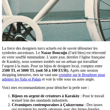
La force des designers turcs actuels est de savoir détourner les
symboles ancestraux. Le
Nazar Boncuğu
(l’œil bleu) est réinventé
en verre soufflé minimaliste. L’autre jour, derrière l’église française
de Karaköy, nous sommes tombés sur un artisan qui travaillait
l’argent à la main. Pour un bijou de designer local, comptez entre
2500 TL et 5000 TL (soit 50 à 100 EUR)
. Après une session
shopping intensive, rien ne vaut une
croisière sur le Bosphore pour
admirer les Yalis et Palais
et voir la ville sous un autre angle.
Voici mes recommandations pour dénicher la perle rare :
Bijoux en argent de créateurs à Karaköy
: Pour le travail
texturé loin des standards industriels.
Céramiques contemporaines à Çukurcuma
: Des tasses
qui revisitent les motifs ottomans avec des lignes épurées.