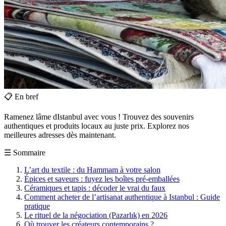
📋
En bref
Ramenez lâme dIstanbul avec vous ! Trouvez des souvenirs
authentiques et produits locaux au juste prix. Explorez nos
meilleures adresses dès maintenant.
☰
Sommaire
L’art du textile : du Hammam à votre salon
Épices et saveurs : fuyez les boîtes pré-emballées
Céramiques et tapis : décoder le vrai du faux
Comment acheter de l’artisanat authentique à Istanbul : Guide
pratique
Le rituel de la négociation (Pazarlık) en 2026
Où trouver les créateurs contemporains ?