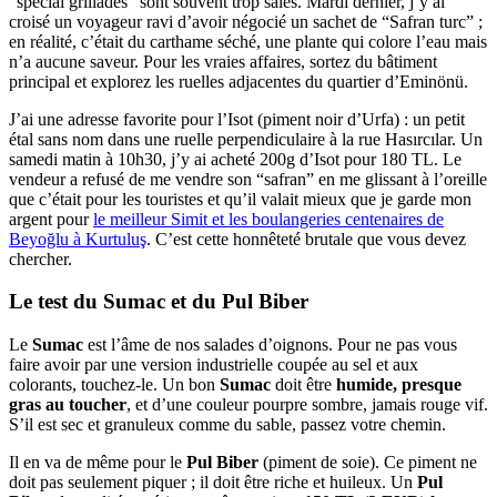
“spécial grillades” sont souvent trop salés. Mardi dernier, j’y ai
croisé un voyageur ravi d’avoir négocié un sachet de “Safran turc” ;
en réalité, c’était du carthame séché, une plante qui colore l’eau mais
n’a aucune saveur. Pour les vraies affaires, sortez du bâtiment
principal et explorez les ruelles adjacentes du quartier d’Eminönü.
J’ai une adresse favorite pour l’Isot (piment noir d’Urfa) : un petit
étal sans nom dans une ruelle perpendiculaire à la rue Hasırcılar. Un
samedi matin à 10h30, j’y ai acheté 200g d’Isot pour 180 TL. Le
vendeur a refusé de me vendre son “safran” en me glissant à l’oreille
que c’était pour les touristes et qu’il valait mieux que je garde mon
argent pour
le meilleur Simit et les boulangeries centenaires de
Beyoğlu à Kurtuluş
. C’est cette honnêteté brutale que vous devez
chercher.
Le test du Sumac et du Pul Biber
Le
Sumac
est l’âme de nos salades d’oignons. Pour ne pas vous
faire avoir par une version industrielle coupée au sel et aux
colorants, touchez-le. Un bon
Sumac
doit être
humide, presque
gras au toucher
, et d’une couleur pourpre sombre, jamais rouge vif.
S’il est sec et granuleux comme du sable, passez votre chemin.
Il en va de même pour le
Pul Biber
(piment de soie). Ce piment ne
doit pas seulement piquer ; il doit être riche et huileux. Un
Pul