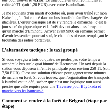
bus pour trouver le
42HM
. Le trajet dure environ 20 minutes et
coûte 40 TL (soit 1,20 EUR) avec votre Istanbulkart.
Je me souviens d’un mardi d’octobre où, pour avoir traîné sur mon
Kahvaltı, j’ai fini coincé dans un bus bondé de familles chargées de
glacières. L’erreur classique est de s’y rendre le dimanche : c’est le
jour sacré du pique-nique et la forêt devient alors aussi bruyante
qu’un marché d’Eminönü. Arriver avant 9h00 en semaine permet
d’avoir les sentiers pour soi seul, le chant des oiseaux remplaçant le
brouhaha des radios portatives.
L’alternative tactique : le taxi groupé
Si vous voyagez à trois ou quatre, ne perdez pas votre temps à
attendre le bus sur le quai bitumé de Hacıosman. Un taxi depuis la
station vous déposera à l’entrée principale pour environ 250 TL (soit
7,50 EUR). C’est une solution efficace pour gagner trente minutes
de marche en forêt. Si vous trouvez que l’organisation des transports
à Istanbul est un défi, sachez que c’est une logistique tout aussi
précise que celle requise pour une
Traversée pour Büyükada et
marche vers les hauteurs d
.
Comment se rendre à la forêt de Belgrad (étape par
étape)