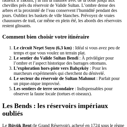
radieux à Taksim, j’ai fini la matinée avec de la boue jusqu’aux
chevilles près du réservoir de Valide Sultan. L’ombre dense des
arbres et la proximité de l’eau conservent l’humidité pendant des
jours. Oubliez les baskets de ville blanches. Prévoyez de vraies
chaussures de trail, car même en plein été, les abords des réservoirs
restent glissants.
Comment bien choisir votre itinéraire
Le circuit Neşet Suyu (6,3 km)
: Idéal si vous avez peu de
temps et que vous voulez un terrain plat.
Le sentier du Valide Sultan Bendi
: À privilégier pour
l’ombre et l’aspect historique des barrages ottomans.
L’exploration hors-piste vers Bahçeköy
: Pour les
marcheurs expérimentés qui cherchent du dénivelé.
Le secteur du réservoir de Sultan Mahmut
: Parfait pour
un pique-nique improvisé.
Les sentiers de terre secondaire
: Indispensables pour
observer la faune locale (tortues et oiseaux).
Les Bends : les réservoirs impériaux
oubliés
Le
Büyük Bent
(le Grand Réservoir), achevé en 1724 sous le règne