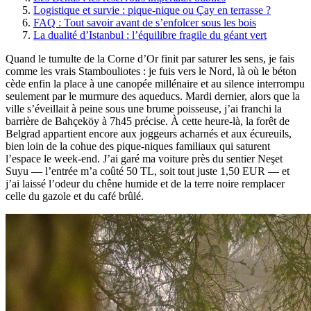
Logistique et survie : pique-nique ou Çay en terrasse ?
FAQ : Tout savoir avant de s’enfolcer sous les bois
La dualité d’Istanbul : l’équilibre fragile du géant vert
Quand le tumulte de la Corne d’Or finit par saturer les sens, je fais
comme les vrais Stambouliotes : je fuis vers le Nord, là où le béton
cède enfin la place à une canopée millénaire et au silence interrompu
seulement par le murmure des aqueducs. Mardi dernier, alors que la
ville s’éveillait à peine sous une brume poisseuse, j’ai franchi la
barrière de Bahçeköy à 7h45 précise. À cette heure-là, la forêt de
Belgrad appartient encore aux joggeurs acharnés et aux écureuils,
bien loin de la cohue des pique-niques familiaux qui saturent
l’espace le week-end. J’ai garé ma voiture près du sentier Neşet
Suyu — l’entrée m’a coûté 50 TL, soit tout juste 1,50 EUR — et
j’ai laissé l’odeur du chêne humide et de la terre noire remplacer
celle du gazole et du café brûlé.