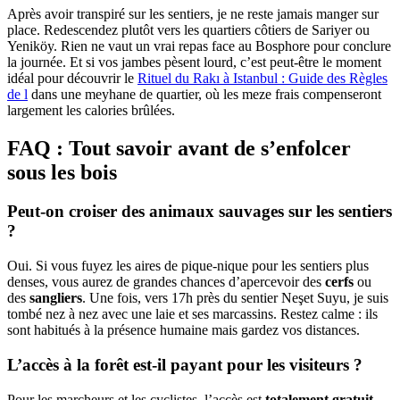
Après avoir transpiré sur les sentiers, je ne reste jamais manger sur
place. Redescendez plutôt vers les quartiers côtiers de Sariyer ou
Yeniköy. Rien ne vaut un vrai repas face au Bosphore pour conclure
la journée. Et si vos jambes pèsent lourd, c’est peut-être le moment
idéal pour découvrir le
Rituel du Rakı à Istanbul : Guide des Règles
de l
dans une meyhane de quartier, où les meze frais compenseront
largement les calories brûlées.
FAQ : Tout savoir avant de s’enfolcer
sous les bois
Peut-on croiser des animaux sauvages sur les sentiers
?
Oui. Si vous fuyez les aires de pique-nique pour les sentiers plus
denses, vous aurez de grandes chances d’apercevoir des
cerfs
ou
des
sangliers
. Une fois, vers 17h près du sentier Neşet Suyu, je suis
tombé nez à nez avec une laie et ses marcassins. Restez calme : ils
sont habitués à la présence humaine mais gardez vos distances.
L’accès à la forêt est-il payant pour les visiteurs ?
Pour les marcheurs et les cyclistes, l’accès est
totalement gratuit
.