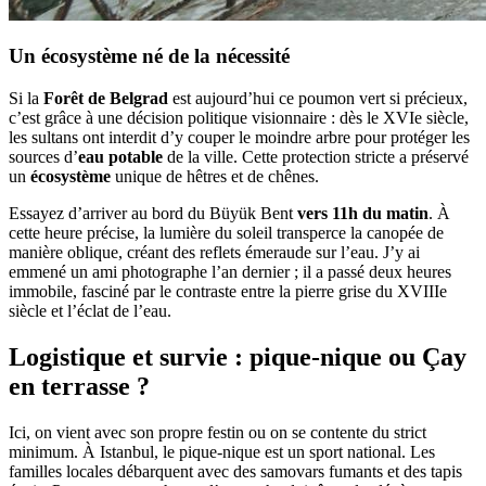
Un écosystème né de la nécessité
Si la
Forêt de Belgrad
est aujourd’hui ce poumon vert si précieux,
c’est grâce à une décision politique visionnaire : dès le XVIe siècle,
les sultans ont interdit d’y couper le moindre arbre pour protéger les
sources d’
eau potable
de la ville. Cette protection stricte a préservé
un
écosystème
unique de hêtres et de chênes.
Essayez d’arriver au bord du Büyük Bent
vers 11h du matin
. À
cette heure précise, la lumière du soleil transperce la canopée de
manière oblique, créant des reflets émeraude sur l’eau. J’y ai
emmené un ami photographe l’an dernier ; il a passé deux heures
immobile, fasciné par le contraste entre la pierre grise du XVIIIe
siècle et l’éclat de l’eau.
Logistique et survie : pique-nique ou Çay
en terrasse ?
Ici, on vient avec son propre festin ou on se contente du strict
minimum. À Istanbul, le pique-nique est un sport national. Les
familles locales débarquent avec des samovars fumants et des tapis