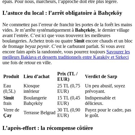
épais. Pour nous, marcheurs, l’approche doit être plus légère.
L’astuce du local : l’arrêt obligatoire à Bahçeköy
Ne commettez pas l’erreur de franchir les portes de la forêt les mains
vides. Je m’arrête systématiquement à
Bahçeköy
, le dernier village
avant l’entrée. C’est ici que vous trouverez les meilleures
boulangeries. Achetez trois ou quatre
Simit
encore chauds et un bloc
de fromage
beyaz peynir
. C’est le carburant parfait. Si vous avez
encore faim après la randonnée, vous pourrez toujours
Savourer les
meilleurs Baklava et desserts traditionnels entre Karaköy et Sirkeci
une fois de retour en ville.
Prix (TL /
Produit
Lieu d’achat
Verdict de Sarp
EUR)
Eau
Kiosque
25 TL (0,75
Un peu abusif, soyez
(0,5L)
intérieur
EUR)
prévoyant.
Simit
Boulangerie
15 TL (0,45
Indispensable et
frais
Bahçeköy
EUR)
délicieux.
Verre de
30 TL (0,90
Payez pour le cadre, pas
Terrasse Belgrad
Çay
EUR)
le goût.
L’après-effort : la récompense côtière