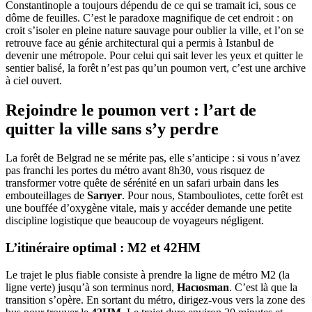
Constantinople a toujours dépendu de ce qui se tramait ici, sous ce
dôme de feuilles. C’est le paradoxe magnifique de cet endroit : on
croit s’isoler en pleine nature sauvage pour oublier la ville, et l’on se
retrouve face au génie architectural qui a permis à Istanbul de
devenir une métropole. Pour celui qui sait lever les yeux et quitter le
sentier balisé, la forêt n’est pas qu’un poumon vert, c’est une archive
à ciel ouvert.
Rejoindre le poumon vert : l’art de
quitter la ville sans s’y perdre
La forêt de Belgrad ne se mérite pas, elle s’anticipe : si vous n’avez
pas franchi les portes du métro avant 8h30, vous risquez de
transformer votre quête de sérénité en un safari urbain dans les
embouteillages de
Sarıyer
. Pour nous, Stambouliotes, cette forêt est
une bouffée d’oxygène vitale, mais y accéder demande une petite
discipline logistique que beaucoup de voyageurs négligent.
L’itinéraire optimal : M2 et 42HM
Le trajet le plus fiable consiste à prendre la ligne de métro M2 (la
ligne verte) jusqu’à son terminus nord,
Hacıosman
. C’est là que la
transition s’opère. En sortant du métro, dirigez-vous vers la zone des