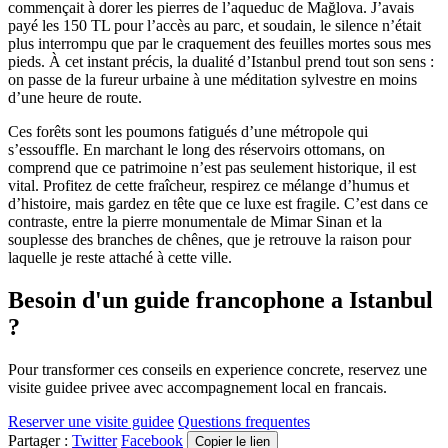
commençait à dorer les pierres de l’aqueduc de Mağlova. J’avais
payé les 150 TL pour l’accès au parc, et soudain, le silence n’était
plus interrompu que par le craquement des feuilles mortes sous mes
pieds. À cet instant précis, la dualité d’Istanbul prend tout son sens :
on passe de la fureur urbaine à une méditation sylvestre en moins
d’une heure de route.
Ces forêts sont les poumons fatigués d’une métropole qui
s’essouffle. En marchant le long des réservoirs ottomans, on
comprend que ce patrimoine n’est pas seulement historique, il est
vital. Profitez de cette fraîcheur, respirez ce mélange d’humus et
d’histoire, mais gardez en tête que ce luxe est fragile. C’est dans ce
contraste, entre la pierre monumentale de Mimar Sinan et la
souplesse des branches de chênes, que je retrouve la raison pour
laquelle je reste attaché à cette ville.
Besoin d'un guide francophone a Istanbul
?
Pour transformer ces conseils en experience concrete, reservez une
visite guidee privee avec accompagnement local en francais.
Reserver une visite guidee
Questions frequentes
Partager :
Twitter
Facebook
Copier le lien