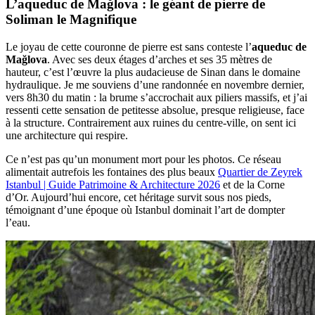
L’aqueduc de Mağlova : le géant de pierre de
Soliman le Magnifique
Le joyau de cette couronne de pierre est sans conteste l’
aqueduc de
Mağlova
. Avec ses deux étages d’arches et ses 35 mètres de
hauteur, c’est l’œuvre la plus audacieuse de Sinan dans le domaine
hydraulique. Je me souviens d’une randonnée en novembre dernier,
vers 8h30 du matin : la brume s’accrochait aux piliers massifs, et j’ai
ressenti cette sensation de petitesse absolue, presque religieuse, face
à la structure. Contrairement aux ruines du centre-ville, on sent ici
une architecture qui respire.
Ce n’est pas qu’un monument mort pour les photos. Ce réseau
alimentait autrefois les fontaines des plus beaux
Quartier de Zeyrek
Istanbul | Guide Patrimoine & Architecture 2026
et de la Corne
d’Or. Aujourd’hui encore, cet héritage survit sous nos pieds,
témoignant d’une époque où Istanbul dominait l’art de dompter
l’eau.