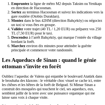
Empruntez
la ligne de métro M2 depuis Taksim ou Yenikapı
en direction de Hacıosman.
Sortez
au terminus Hacıosman et suivez les indications vers la
gare routière (Otobüs Durakları).
Montez
dans le bus 42HM (direction Bahçeköy) ou négociez
un taxi si vous êtes en groupe.
Validez
votre trajet (40 TL / 1,20 EUR) ou préparez vos 250
TL (7,50 EUR) pour le taxi.
Descendez
à l’arrêt Bahçeköy, qui marque l’entrée du village
bordant la forêt.
Marchez
environ dix minutes pour atteindre la guérite
principale et commencer votre randonnée.
Les Aqueducs de Sinan : quand le génie
ottoman s’invite en forêt
Oubliez l’aqueduc de Valens qui enjambe le boulevard Atatürk dans
le brouhaha des klaxons : le véritable choc visuel se cache ici, entre
les chênes et les hêtres de la forêt de Belgrad. Si Mimar Sinan a
construit des mosquées qui touchent le ciel, ses aqueducs, eux,
semblent jaillir de la terre avec une puissance organique qui me
laisse sans voix à chaque visite.