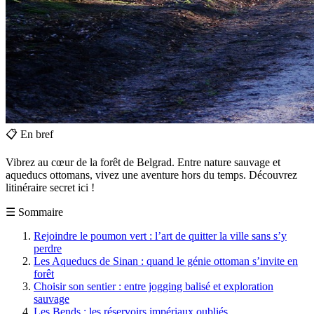
📋
En bref
Vibrez au cœur de la forêt de Belgrad. Entre nature sauvage et
aqueducs ottomans, vivez une aventure hors du temps. Découvrez
litinéraire secret ici !
☰
Sommaire
Rejoindre le poumon vert : l’art de quitter la ville sans s’y
perdre
Les Aqueducs de Sinan : quand le génie ottoman s’invite en
forêt
Choisir son sentier : entre jogging balisé et exploration
sauvage
Les Bends : les réservoirs impériaux oubliés