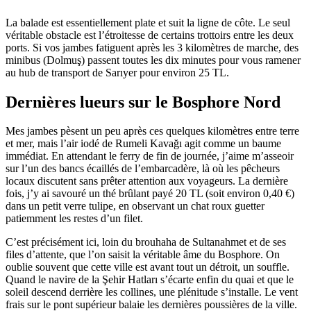
La balade est essentiellement plate et suit la ligne de côte. Le seul
véritable obstacle est l’étroitesse de certains trottoirs entre les deux
ports. Si vos jambes fatiguent après les 3 kilomètres de marche, des
minibus (Dolmuş) passent toutes les dix minutes pour vous ramener
au hub de transport de Sarıyer pour environ 25 TL.
Dernières lueurs sur le Bosphore Nord
Mes jambes pèsent un peu après ces quelques kilomètres entre terre
et mer, mais l’air iodé de Rumeli Kavağı agit comme un baume
immédiat. En attendant le ferry de fin de journée, j’aime m’asseoir
sur l’un des bancs écaillés de l’embarcadère, là où les pêcheurs
locaux discutent sans prêter attention aux voyageurs. La dernière
fois, j’y ai savouré un thé brûlant payé 20 TL (soit environ 0,40 €)
dans un petit verre tulipe, en observant un chat roux guetter
patiemment les restes d’un filet.
C’est précisément ici, loin du brouhaha de Sultanahmet et de ses
files d’attente, que l’on saisit la véritable âme du Bosphore. On
oublie souvent que cette ville est avant tout un détroit, un souffle.
Quand le navire de la Şehir Hatları s’écarte enfin du quai et que le
soleil descend derrière les collines, une plénitude s’installe. Le vent
frais sur le pont supérieur balaie les dernières poussières de la ville.