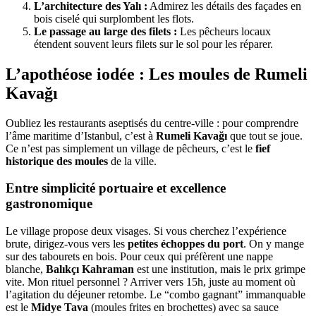
L’architecture des Yalı :
Admirez les détails des façades en
bois ciselé qui surplombent les flots.
Le passage au large des filets :
Les pêcheurs locaux
étendent souvent leurs filets sur le sol pour les réparer.
L’apothéose iodée : Les moules de Rumeli
Kavağı
Oubliez les restaurants aseptisés du centre-ville : pour comprendre
l’âme maritime d’Istanbul, c’est à
Rumeli Kavağı
que tout se joue.
Ce n’est pas simplement un village de pêcheurs, c’est le
fief
historique des moules
de la ville.
Entre simplicité portuaire et excellence
gastronomique
Le village propose deux visages. Si vous cherchez l’expérience
brute, dirigez-vous vers les
petites échoppes du port
. On y mange
sur des tabourets en bois. Pour ceux qui préfèrent une nappe
blanche,
Balıkçı Kahraman
est une institution, mais le prix grimpe
vite. Mon rituel personnel ? Arriver vers 15h, juste au moment où
l’agitation du déjeuner retombe. Le “combo gagnant” immanquable
est le
Midye Tava
(moules frites en brochettes) avec sa sauce