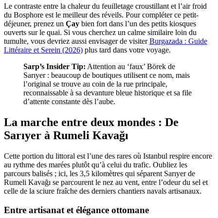
Le contraste entre la chaleur du feuilletage croustillant et l’air froid
du Bosphore est le meilleur des réveils. Pour compléter ce petit-
déjeuner, prenez un
Çay
bien fort dans l’un des petits kiosques
ouverts sur le quai. Si vous cherchez un calme similaire loin du
tumulte, vous devriez aussi envisager de visiter
Burgazada : Guide
Littéraire et Serein (2026)
plus tard dans votre voyage.
Sarp’s Insider Tip:
Attention au ‘faux’ Börek de
Sarıyer : beaucoup de boutiques utilisent ce nom, mais
l’original se trouve au coin de la rue principale,
reconnaissable à sa devanture bleue historique et sa file
d’attente constante dès l’aube.
La marche entre deux mondes : De
Sarıyer à Rumeli Kavağı
Cette portion du littoral est l’une des rares où Istanbul respire encore
au rythme des marées plutôt qu’à celui du trafic. Oubliez les
parcours balisés ; ici, les 3,5 kilomètres qui séparent Sarıyer de
Rumeli Kavağı se parcourent le nez au vent, entre l’odeur du sel et
celle de la sciure fraîche des derniers chantiers navals artisanaux.
Entre artisanat et élégance ottomane