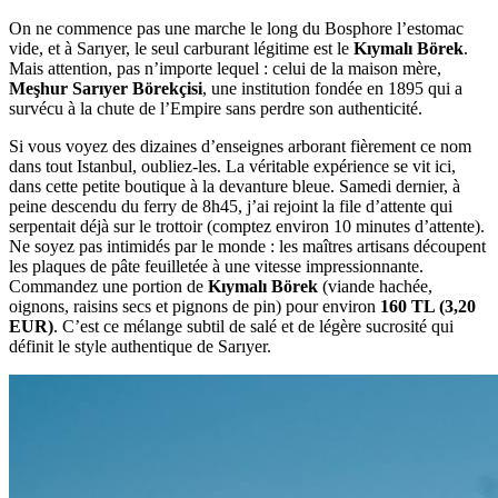
On ne commence pas une marche le long du Bosphore l’estomac
vide, et à Sarıyer, le seul carburant légitime est le
Kıymalı Börek
.
Mais attention, pas n’importe lequel : celui de la maison mère,
Meşhur Sarıyer Börekçisi
, une institution fondée en 1895 qui a
survécu à la chute de l’Empire sans perdre son authenticité.
Si vous voyez des dizaines d’enseignes arborant fièrement ce nom
dans tout Istanbul, oubliez-les. La véritable expérience se vit ici,
dans cette petite boutique à la devanture bleue. Samedi dernier, à
peine descendu du ferry de 8h45, j’ai rejoint la file d’attente qui
serpentait déjà sur le trottoir (comptez environ 10 minutes d’attente).
Ne soyez pas intimidés par le monde : les maîtres artisans découpent
les plaques de pâte feuilletée à une vitesse impressionnante.
Commandez une portion de
Kıymalı Börek
(viande hachée,
oignons, raisins secs et pignons de pin) pour environ
160 TL (3,20
EUR)
. C’est ce mélange subtil de salé et de légère sucrosité qui
définit le style authentique de Sarıyer.