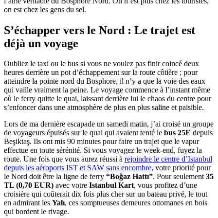
l’âme véritable du Bosphore Nord. On n’est plus chez les touristes,
on est chez les gens du sel.
S’échapper vers le Nord : Le trajet est
déjà un voyage
Oubliez le taxi ou le bus si vous ne voulez pas finir coincé deux
heures derrière un pot d’échappement sur la route côtière ; pour
atteindre la pointe nord du Bosphore, il n’y a que la voie des eaux
qui vaille vraiment la peine. Le voyage commence à l’instant même
où le ferry quitte le quai, laissant derrière lui le chaos du centre pour
s’enfoncer dans une atmosphère de plus en plus saline et paisible.
Lors de ma dernière escapade un samedi matin, j’ai croisé un groupe
de voyageurs épuisés sur le quai qui avaient tenté le
bus 25E
depuis
Beşiktaş. Ils ont mis 90 minutes pour faire un trajet que le vapur
effectue en toute sérénité. Si vous voyagez le week-end, fuyez la
route. Une fois que vous aurez réussi à
rejoindre le centre d’Istanbul
depuis les aéroports IST et SAW sans encombre
, votre priorité pour
le Nord doit être la ligne de ferry
“Boğaz Hattı”
. Pour seulement
35
TL (0,70 EUR)
avec votre
Istanbul Kart
, vous profitez d’une
croisière qui coûterait dix fois plus cher sur un bateau privé, le tout
en admirant les
Yalı
, ces somptueuses demeures ottomanes en bois
qui bordent le rivage.