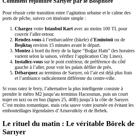
Comment rejoindre Sarıyer par le Bosphore
Pour réussir cette transition entre l’agitation urbaine et le calme des
ports de pêche, suivez cet itinéraire simple :
Chargez
votre
Istanbul Kart
avec au moins 100 TL pour
couvrir l’aller-retour.
Rendez-vous
à l’embarcadère (Iskele) d’
Eminönü
ou de
Beşiktaş
environ 15 minutes avant le départ.
Montez
à bord du ferry de la ligne “Boğaz Hattı” (les horaires
varient selon la saison, vérifiez l’application City Lines).
Installez-vous
sur le pont extérieur, de préférence du côté
gauche à l’aller, pour voir les palais défiler de près.
Débarquez
au terminus de Sarıyer, où l’air est déjà plus frais
et l’ambiance radicalement différente du centre-ville.
Si vous ratez le ferry, l’alternative la plus intelligente consiste à
prendre le métro M2 jusqu’au terminus Hacıosman, puis un court
trajet en taxi ou en bus (lignes 25, 40B) jusqu’à la côte de Sarıyer.
C’est moins romantique, mais cela sauve votre journée en évitant les
embouteillages légendaires d’Arnavutköy et de Bebek.
Le rituel du matin : Le véritable Börek de
Sarıyer