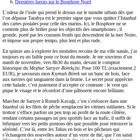
Dernières lueurs sur le Bosphore Nord
L’odeur de l’iode qui prend le dessus sur le tumulte urbain dès que
l’on dépasse Tarabya est le premier signe que vous quittez l’Istanbul
des cartes postales pour celle des marins. Ici, le Bosphore ne se
contente plus de briller pour les objectifs des smartphones ; il
gronde, porté par les courants froids qui descendent de la mer Noire,
et impose son propre tempo, plus lent et plus rude.
En quinze ans à explorer les moindres recoins de ma ville natale, j’ai
toujours eu un faible pour ce bout du monde. Je me souviens d’un
mardi de novembre, vers 8h30 du matin, devant le comptoir
historique du
Meşhur Sarıyer Börekçisi
. Pour 100 TL (exactement 2
EUR), je savourais mon
Kıymalı Börek
sur un banc de bois, face
aux navires qui tanguaient dans la brume. Le secret pour apprécier
cette balade, c’est justement d’accepter ce contraste : le vent qui
pique le visage et le réconfort d’une pâtisserie encore brûlante.
Marcher de Sarıyer à Rumeli Kavağı, c’est s’enfoncer dans une
Istanbul où les filets de pêche remplacent les vitrines rutilantes. Si le
trottoir s’efface parfois un peu trop au profit de la route côtière,
rendant certains passages un peu sportifs face au trafic, il suffit de
bifurquer vers les petits pontons dès que possible pour retrouver la
sérénité. C’est là, entre les
Takas
en bois et les pêcheurs qui
s’échangent des nouvelles autour d’un verre de thé, que l’on saisit