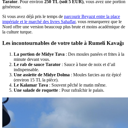
Tarator
. Pour environ
250 TL (soit 5 EUR)
, vous avez une portion
généreuse.
Si vous avez déjà pris le temps de
parcourir Beyazıt entre la place
impériale et le marché des livres Sahaflar
, vous remarquerez que le
Nord offre une version beaucoup plus brute et moins académique de
la culture turque.
Les incontournables de votre table à Rumeli Kavağı
La portion de Midye Tava
: Des moules panées et frites à la
minute devant vous.
Le rab de sauce Tarator
: Sauce à base de noix et d’ail
indispensable.
Une assiette de Midye Dolma
: Moules farcies au riz épicé
(environ 15 TL la pièce).
Le Kalamar Tava
: Souvent pêché le matin même.
Une salade de roquette
: Pour rafraîchir le palais.