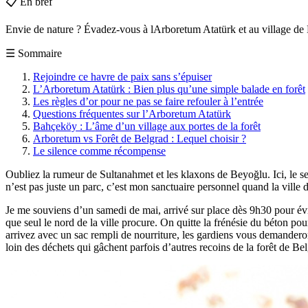
📋
En bref
Envie de nature ? Évadez-vous à lArboretum Atatürk et au village de 
☰
Sommaire
Rejoindre ce havre de paix sans s’épuiser
L’Arboretum Atatürk : Bien plus qu’une simple balade en forêt
Les règles d’or pour ne pas se faire refouler à l’entrée
Questions fréquentes sur l’Arboretum Atatürk
Bahçeköy : L’âme d’un village aux portes de la forêt
Arboretum vs Forêt de Belgrad : Lequel choisir ?
Le silence comme récompense
Oubliez la rumeur de Sultanahmet et les klaxons de Beyoğlu. Ici, le seu
n’est pas juste un parc, c’est mon sanctuaire personnel quand la ville d
Je me souviens d’un samedi de mai, arrivé sur place dès 9h30 pour évit
que seul le nord de la ville procure. On quitte la frénésie du béton pou
arrivez avec un sac rempli de nourriture, les gardiens vous demanderont
loin des déchets qui gâchent parfois d’autres recoins de la forêt de Be