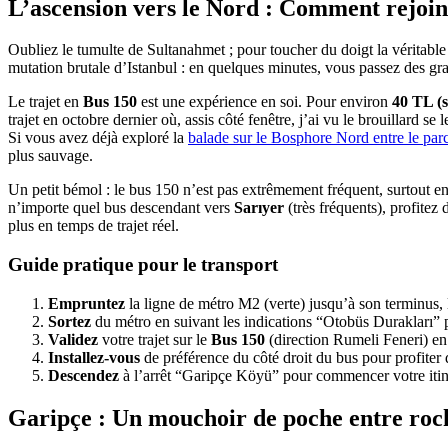
L’ascension vers le Nord : Comment rejoi
Oubliez le tumulte de Sultanahmet ; pour toucher du doigt la véritabl
mutation brutale d’Istanbul : en quelques minutes, vous passez des grat
Le trajet en
Bus 150
est une expérience en soi. Pour environ
40 TL (
trajet en octobre dernier où, assis côté fenêtre, j’ai vu le brouillard se
Si vous avez déjà exploré la
balade sur le Bosphore Nord entre le parc
plus sauvage.
Un petit bémol : le bus 150 n’est pas extrêmement fréquent, surtout en
n’importe quel bus descendant vers
Sarıyer
(très fréquents), profitez
plus en temps de trajet réel.
Guide pratique pour le transport
Empruntez
la ligne de métro M2 (verte) jusqu’à son terminus, 
Sortez
du métro en suivant les indications “Otobüs Durakları” po
Validez
votre trajet sur le
Bus 150
(direction Rumeli Feneri) en 
Installez-vous
de préférence du côté droit du bus pour profiter 
Descendez
à l’arrêt “Garipçe Köyü” pour commencer votre itiné
Garipçe : Un mouchoir de poche entre roch