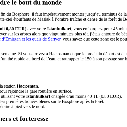
ndre le bout du monde
e fin du Bosphore, il faut impérativement monter jusqu’au terminus de 
te-ciel étouffants de Maslak à l’ombre fraîche et dense de la forêt de B
soit 0,80 EUR)
avec votre
Istanbulkart
, vous embarquez pour 45 minute
 lever sur les arbres alors que vingt minutes plus tôt, j’étais entouré de b
 d’Emirgan et les quais de Sarıyer
, vous savez que cette zone est le po
 semaine. Si vous arrivez à Hacıosman et que le prochain départ est dans
 d’un thé rapide au bord de l’eau, et rattrappez le 150 à son passage sur 
la station
Hacıosman
.
ur rejoindre la gare routière en surface.
utilisant votre
Istanbulkart
chargée d’au moins 40 TL (0,80 EUR).
des premières trouées bleues sur le Bosphore après la forêt.
raire à pied vers le nord.
ers et forteresse