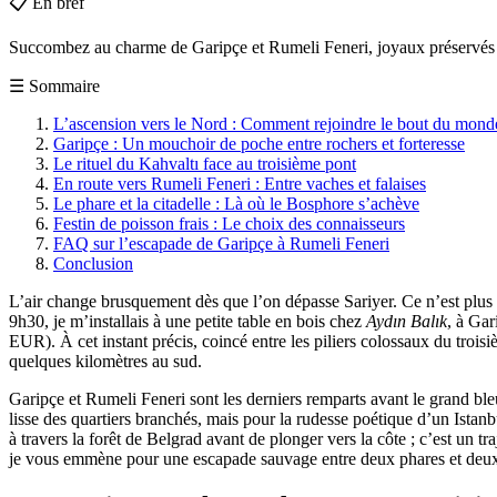
📋
En bref
Succombez au charme de Garipçe et Rumeli Feneri, joyaux préservés 
☰
Sommaire
L’ascension vers le Nord : Comment rejoindre le bout du mond
Garipçe : Un mouchoir de poche entre rochers et forteresse
Le rituel du Kahvaltı face au troisième pont
En route vers Rumeli Feneri : Entre vaches et falaises
Le phare et la citadelle : Là où le Bosphore s’achève
Festin de poisson frais : Le choix des connaisseurs
FAQ sur l’escapade de Garipçe à Rumeli Feneri
Conclusion
L’air change brusquement dès que l’on dépasse Sariyer. Ce n’est plus l
9h30, je m’installais à une petite table en bois chez
Aydın Balık
, à Gar
EUR). À cet instant précis, coincé entre les piliers colossaux du troisi
quelques kilomètres au sud.
Garipçe et Rumeli Feneri sont les derniers remparts avant le grand bleu
lisse des quartiers branchés, mais pour la rudesse poétique d’un Istan
à travers la forêt de Belgrad avant de plonger vers la côte ; c’est un 
je vous emmène pour une escapade sauvage entre deux phares et deux for