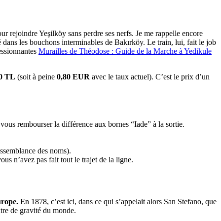
our rejoindre Yeşilköy sans perdre ses nerfs. Je me rappelle encore
 dans les bouchons interminables de Bakırköy. Le train, lui, fait le job
ressionnantes
Murailles de Théodose : Guide de la Marche à Yedikule
0 TL
(soit à peine
0,80 EUR
avec le taux actuel). C’est le prix d’un
vous rembourser la différence aux bornes “Iade” à la sortie.
 ressemblance des noms).
s n’avez pas fait tout le trajet de la ligne.
urope.
En 1878, c’est ici, dans ce qui s’appelait alors San Stefano, que
ntre de gravité du monde.