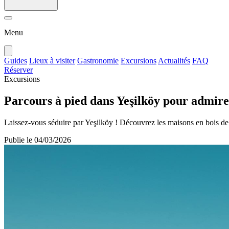
Menu
Guides
Lieux à visiter
Gastronomie
Excursions
Actualités
FAQ
Réserver
Excursions
Parcours à pied dans Yeşilköy pour admirer
Laissez-vous séduire par Yeşilköy ! Découvrez les maisons en bois de 
Publie le
04/03/2026