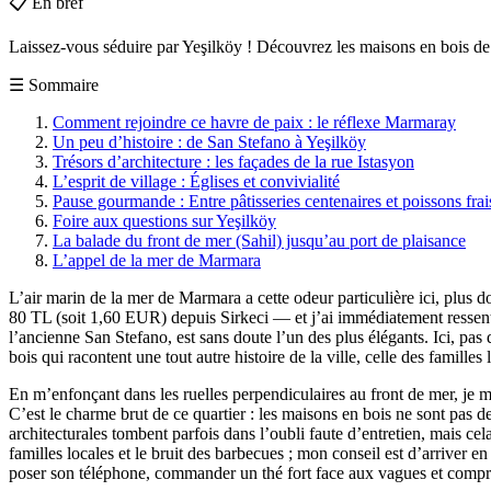
📋
En bref
Laissez-vous séduire par Yeşilköy ! Découvrez les maisons en bois de 
☰
Sommaire
Comment rejoindre ce havre de paix : le réflexe Marmaray
Un peu d’histoire : de San Stefano à Yeşilköy
Trésors d’architecture : les façades de la rue Istasyon
L’esprit de village : Églises et convivialité
Pause gourmande : Entre pâtisseries centenaires et poissons frai
Foire aux questions sur Yeşilköy
La balade du front de mer (Sahil) jusqu’au port de plaisance
L’appel de la mer de Marmara
L’air marin de la mer de Marmara a cette odeur particulière ici, plus 
80 TL (soit 1,60 EUR) depuis Sirkeci — et j’ai immédiatement ressenti c
l’ancienne San Stefano, est sans doute l’un des plus élégants. Ici, pa
bois qui racontent une tout autre histoire de la ville, celle des famille
En m’enfonçant dans les ruelles perpendiculaires au front de mer, je me
C’est le charme brut de ce quartier : les maisons en bois ne sont pas de
architecturales tombent parfois dans l’oubli faute d’entretien, mais cel
familles locales et le bruit des barbecues ; mon conseil est d’arriver e
poser son téléphone, commander un thé fort face aux vagues et compren