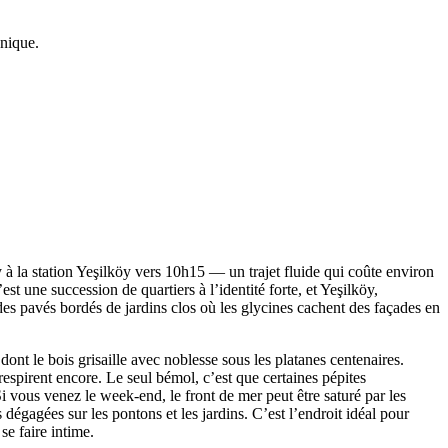
unique.
 à la station Yeşilköy vers 10h15 — un trajet fluide qui coûte environ
t une succession de quartiers à l’identité forte, et Yeşilköy,
des pavés bordés de jardins clos où les glycines cachent des façades en
ont le bois grisaille avec noblesse sous les platanes centenaires.
 respirent encore. Le seul bémol, c’est que certaines pépites
Si vous venez le week-end, le front de mer peut être saturé par les
 dégagées sur les pontons et les jardins. C’est l’endroit idéal pour
e faire intime.