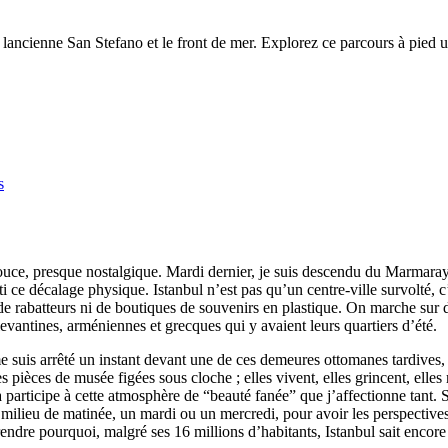
lancienne San Stefano et le front de mer. Explorez ce parcours à pied 
s
douce, presque nostalgique. Mardi dernier, je suis descendu du Marmaray
e décalage physique. Istanbul n’est pas qu’un centre-ville survolté, c’es
s de rabatteurs ni de boutiques de souvenirs en plastique. On marche sur 
s levantines, arméniennes et grecques qui y avaient leurs quartiers d’été.
 suis arrêté un instant devant une de ces demeures ottomanes tardives, d
s pièces de musée figées sous cloche ; elles vivent, elles grincent, elles
a participe à cette atmosphère de “beauté fanée” que j’affectionne tant. 
n milieu de matinée, un mardi ou un mercredi, pour avoir les perspectives
dre pourquoi, malgré ses 16 millions d’habitants, Istanbul sait encore s