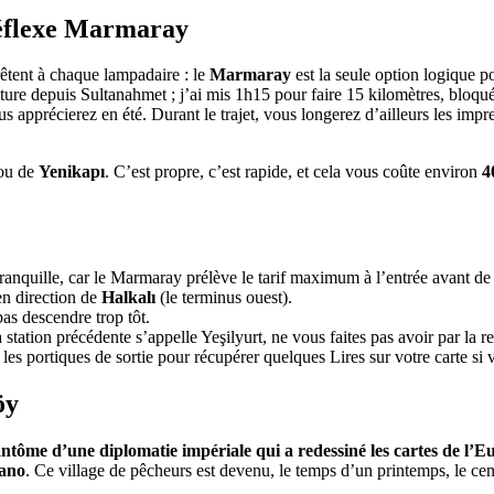
réflexe Marmaray
rrêtent à chaque lampadaire : le
Marmaray
est la seule option logique p
ture depuis Sultanahmet ; j’ai mis 1h15 pour faire 15 kilomètres, bloqué
 apprécierez en été. Durant le trajet, vous longerez d’ailleurs les imp
ou de
Yenikapı
. C’est propre, c’est rapide, et cela vous coûte environ
4
anquille, car le Marmaray prélève le tarif maximum à l’entrée avant de 
en direction de
Halkalı
(le terminus ouest).
as descendre trop tôt.
la station précédente s’appelle Yeşilyurt, ne vous faites pas avoir par la
s portiques de sortie pour récupérer quelques Lires sur votre carte si vou
öy
 fantôme d’une diplomatie impériale qui a redessiné les cartes de l’E
fano
. Ce village de pêcheurs est devenu, le temps d’un printemps, le ce