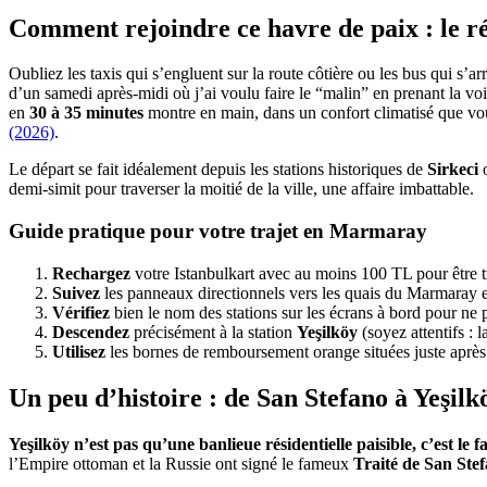
Comment rejoindre ce havre de paix : le 
Oubliez les taxis qui s’engluent sur la route côtière ou les bus qui s’a
d’un samedi après-midi où j’ai voulu faire le “malin” en prenant la voi
en
30 à 35 minutes
montre en main, dans un confort climatisé que vous
(2026)
.
Le départ se fait idéalement depuis les stations historiques de
Sirkeci
demi-simit pour traverser la moitié de la ville, une affaire imbattable.
Guide pratique pour votre trajet en Marmaray
Rechargez
votre Istanbulkart avec au moins 100 TL pour être tr
Suivez
les panneaux directionnels vers les quais du Marmaray 
Vérifiez
bien le nom des stations sur les écrans à bord pour ne p
Descendez
précisément à la station
Yeşilköy
(soyez attentifs : 
Utilisez
les bornes de remboursement orange situées juste après le
Un peu d’histoire : de San Stefano à Yeşilk
Yeşilköy n’est pas qu’une banlieue résidentielle paisible, c’est le
l’Empire ottoman et la Russie ont signé le fameux
Traité de San Ste