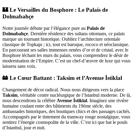
🏰 Le Versailles du Bosphore : Le Palais de
Dolmabahçe
Notre journée débute par l’élégance pure au
Palais de
Dolmabahçe
. Dernière résidence des sultans ottomans, ce palais
marque un tournant historique. Oubliez l’architecture orientale
classique de Topkapı ; ici, tout est baroque, rococo et néoclassique.
En parcourant ses salles immenses ornées d’or et de cristal, avec le
Bosphore léchant les murs du palais, vous comprendrez le désir de
modernisation de l’Empire. C’est un chef-d’œuvre de luxe qui vous
laissera sans voix.
🚋 Le Cœur Battant : Taksim et l’Avenue İstiklal
Changement de décor radical. Nous nous dirigeons vers la place
Taksim
, véritable centre nucléurgique de l’Istanbul moderne. De là,
nous descendrons la célèbre
Avenue İstiklal
. Imaginez une rivière
humaine coulant entre des bâtiments du 19ème siècle, des
ambassades historiques, des boutiques chics et des passages cachés.
Accompagnés par le tintement du tramway rouge nostalgique, vous
sentirez l’énergie cosmopolite de la ville. C’est ici que bat le pouls
d’Istanbul, jour et nuit.