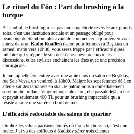
Le rituel du Fön : l’art du brushing à la
turque
À Istanbul, le brushing n’est pas une coquetterie réservée aux grands
soirs, c’est une institution sociale et un passage obligé pour
beaucoup de Stambouliotes avant de commencer la journée. Si vous
entrez dans un
Kadın Kuaförü
(salon pour femmes) à Beşiktaş un
samedi matin vers 10h30, vous serez frappé par l’efficacité quasi
militaire qui y règne : le son des sèche-cheveux couvre les
discussions, et les stylistes enchaînent les têtes avec une précision
chirurgicale.
Je me rappelle être entrée avec une amie dans un salon de Beşiktaş,
rue Şair Veysi, un vendredi à 18h00. Malgré les sept femmes déjà en
attente sur des tabourets en skaï, le patron nous a immédiatement
servi un thé brûlant. Vingt minutes plus tard, elle passait déjà au bac
et payait seulement 400 TL pour un brushing impeccable qui a
résisté à toute une soirée en bord de mer.
L’efficacité redoutable des salons de quartier
Oubliez les salons parisiens feutrés où l’on chuchote. Ici, c’est une
ruche. J’ai vu des coiffeurs à Kadıköy gérer trois clientes