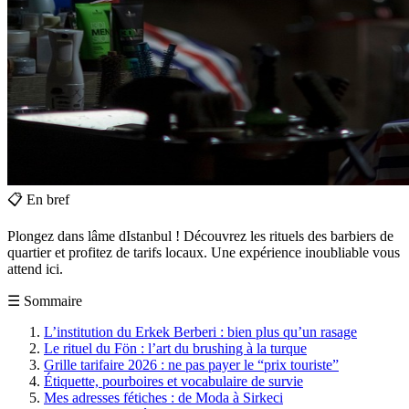
📋
En bref
Plongez dans lâme dIstanbul ! Découvrez les rituels des barbiers de
quartier et profitez de tarifs locaux. Une expérience inoubliable vous
attend ici.
☰
Sommaire
L’institution du Erkek Berberi : bien plus qu’un rasage
Le rituel du Fön : l’art du brushing à la turque
Grille tarifaire 2026 : ne pas payer le “prix touriste”
Étiquette, pourboires et vocabulaire de survie
Mes adresses fétiches : de Moda à Sirkeci