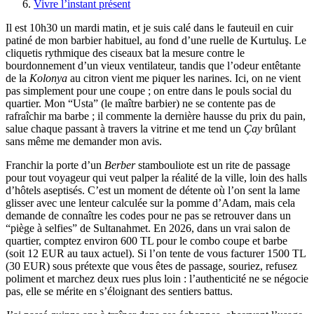
Vivre l’instant présent
Il est 10h30 un mardi matin, et je suis calé dans le fauteuil en cuir
patiné de mon barbier habituel, au fond d’une ruelle de Kurtuluş. Le
cliquetis rythmique des ciseaux bat la mesure contre le
bourdonnement d’un vieux ventilateur, tandis que l’odeur entêtante
de la
Kolonya
au citron vient me piquer les narines. Ici, on ne vient
pas simplement pour une coupe ; on entre dans le pouls social du
quartier. Mon “Usta” (le maître barbier) ne se contente pas de
rafraîchir ma barbe ; il commente la dernière hausse du prix du pain,
salue chaque passant à travers la vitrine et me tend un
Çay
brûlant
sans même me demander mon avis.
Franchir la porte d’un
Berber
stambouliote est un rite de passage
pour tout voyageur qui veut palper la réalité de la ville, loin des halls
d’hôtels aseptisés. C’est un moment de détente où l’on sent la lame
glisser avec une lenteur calculée sur la pomme d’Adam, mais cela
demande de connaître les codes pour ne pas se retrouver dans un
“piège à selfies” de Sultanahmet. En 2026, dans un vrai salon de
quartier, comptez environ 600 TL pour le combo coupe et barbe
(soit 12 EUR au taux actuel). Si l’on tente de vous facturer 1500 TL
(30 EUR) sous prétexte que vous êtes de passage, souriez, refusez
poliment et marchez deux rues plus loin : l’authenticité ne se négocie
pas, elle se mérite en s’éloignant des sentiers battus.