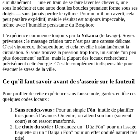
simultanément — une en train de se faire laver les cheveux, une
sous le séchoir et une autre dont les boucles prenaient forme sous ses
doigts — sans jamais perdre le rythme. Pour un œil non averti, cela
peut paraître expéditif, mais le résultat est toujours impeccable,
même avec l’humidité persistante du Bosphore.
L’expérience commence toujours par la
Yıkama
(le lavage). Soyez
prévenues : le massage crânien turc n’est pas une caresse délicate.
C’est vigoureux, thérapeutique, et cela réveille instantanément la
circulation. Si vous trouvez la pression trop forte, un simple “un peu
plus doucement” suffira, mais la plupart des locaux recherchent
précisément cette énergie. C’est le complément indispensable pour
évacuer le stress de la ville.
Ce qu’il faut savoir avant de s’asseoir sur le fauteuil
Pour profiter de cette expérience sans fausse note, gardez en tête ces
quelques codes locaux :
Sans rendez-vous :
Pour un simple
Fön
, inutile de planifier
trois jours à l’avance. On entre, on attend son tour (souvent
court) et on ressort transformé.
Le choix du style :
Demandez un “Düz Fön” pour un lissage
baguette ou un “Dalgalı Fön” pour un effet ondulé naturel très
prisé.