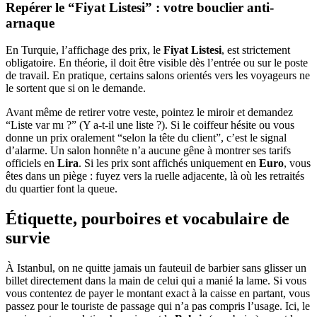
Repérer le “Fiyat Listesi” : votre bouclier anti-
arnaque
En Turquie, l’affichage des prix, le
Fiyat Listesi
, est strictement
obligatoire. En théorie, il doit être visible dès l’entrée ou sur le poste
de travail. En pratique, certains salons orientés vers les voyageurs ne
le sortent que si on le demande.
Avant même de retirer votre veste, pointez le miroir et demandez
“Liste var mı ?” (Y a-t-il une liste ?). Si le coiffeur hésite ou vous
donne un prix oralement “selon la tête du client”, c’est le signal
d’alarme. Un salon honnête n’a aucune gêne à montrer ses tarifs
officiels en
Lira
. Si les prix sont affichés uniquement en
Euro
, vous
êtes dans un piège : fuyez vers la ruelle adjacente, là où les retraités
du quartier font la queue.
Étiquette, pourboires et vocabulaire de
survie
À Istanbul, on ne quitte jamais un fauteuil de barbier sans glisser un
billet directement dans la main de celui qui a manié la lame. Si vous
vous contentez de payer le montant exact à la caisse en partant, vous
passez pour le touriste de passage qui n’a pas compris l’usage. Ici, le