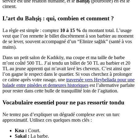
service est une relation humaine, et le
Bahşiş
(pourboire) en est le
ciment.
L’art du Bahşiş : qui, combien et comment ?
La règle est simple : comptez
10 à 15 %
du montant total. L’usage
veut que l’on remette le billet discrètement à son barbier au moment
de se lever, souvent accompagné d’un “Elinize sağlık” (santé à vos
mains).
Dans un petit salon de Kadıköy, ma coupe et ma taille de barbe
m’ont coûté 500 TL. J’ai tendu un billet de 50 TL au barbier et 20
TL au jeune apprenti qui m’avait lavé les cheveux. C’est ainsi que
l’on gagne le respect dans le quartier. Si vous cherchez à prolonger
ce calme après votre rasage, une
traversée vers Heybeliada pour une
balade entre pinèdes et demeures historiques
est l’alternative parfaite
pour rester dans cette bulle de tranquillité loin de l’agitation.
Vocabulaire essentiel pour ne pas ressortir tondu
Ne tentez pas d’expliquer un dégradé complexe avec un turc
approximatif. Utilisez ces quelques mots clés :
Kısa :
Court.
Sakal :
La barbe.