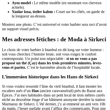
Aynı model :
Le même modèle (en montrant vos cheveux
actuels).
Yanlar kısa, üstler kalsın :
Court sur les côtés, on garde de
la longueur au-dessus.
Montrez une photo. C’est universel et votre barbier sera ravi d’avoir
un support visuel précis.
Mes adresses fétiches : de Moda à Sirkeci
Le choix de votre barbier à Istanbul en dit long sur votre humeur :
soit vous cherchez l’histoire brute, soit vous exigez le confort
contemporain. Un point non négociable :
si on ne vous a pas
proposé un thé (Çay) dans les trois premières minutes, levez-
vous et partez.
C’est le baromètre absolu de l’hospitalité locale.
L’immersion historique dans les Hans de Sirkeci
Si vous voulez ressentir l’âme du vieil Istanbul, il faut monter les
escaliers usés d’un
Han
(ancien caravansérail) près du Bazar aux
Épices. J’ai mes habitudes dans un petit local de trois mètres carrés
niché au deuxième étage d’un bâtiment anonyme derrière la station
Marmaray de Sirkeci. L’été dernier, j’y ai emmené un ami vers 10h
du matin, l’heure parfaite avant l’afflux des commerçants. Pour une