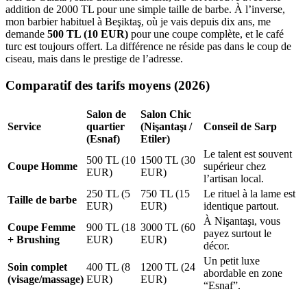
addition de 2000 TL pour une simple taille de barbe. À l’inverse,
mon barbier habituel à Beşiktaş, où je vais depuis dix ans, me
demande
500 TL (10 EUR)
pour une coupe complète, et le café
turc est toujours offert. La différence ne réside pas dans le coup de
ciseau, mais dans le prestige de l’adresse.
Comparatif des tarifs moyens (2026)
Salon de
Salon Chic
Service
quartier
(Nişantaşı /
Conseil de Sarp
(Esnaf)
Etiler)
Le talent est souvent
500 TL (10
1500 TL (30
Coupe Homme
supérieur chez
EUR)
EUR)
l’artisan local.
250 TL (5
750 TL (15
Le rituel à la lame est
Taille de barbe
EUR)
EUR)
identique partout.
À Nişantaşı, vous
Coupe Femme
900 TL (18
3000 TL (60
payez surtout le
+ Brushing
EUR)
EUR)
décor.
Un petit luxe
Soin complet
400 TL (8
1200 TL (24
abordable en zone
(visage/massage)
EUR)
EUR)
“Esnaf”.