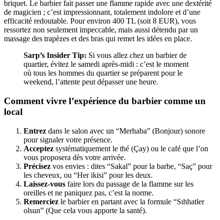
briquet. Le barbier fait passer une flamme rapide avec une dextérité
de magicien ; c’est impressionnant, totalement indolore et d’une
efficacité redoutable. Pour environ 400 TL (soit 8 EUR), vous
ressortez non seulement impeccable, mais aussi détendu par un
massage des trapèzes et des bras qui remet les idées en place.
Sarp’s Insider Tip:
Si vous allez chez un barbier de
quartier, évitez le samedi après-midi : c’est le moment
où tous les hommes du quartier se préparent pour le
weekend, l’attente peut dépasser une heure.
Comment vivre l’expérience du barbier comme un
local
Entrez
dans le salon avec un “Merhaba” (Bonjour) sonore
pour signaler votre présence.
Acceptez
systématiquement le thé (Çay) ou le café que l’on
vous proposera dès votre arrivée.
Précisez
vos envies : dites “Sakal” pour la barbe, “Saç” pour
les cheveux, ou “Her ikisi” pour les deux.
Laissez-vous
faire lors du passage de la flamme sur les
oreilles et ne paniquez pas, c’est la norme.
Remerciez
le barbier en partant avec la formule “Sıhhatler
olsun” (Que cela vous apporte la santé).