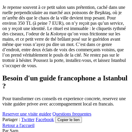
Je repense souvent à ce petit salon sans prétention, caché dans une
ruelle perpendiculaire au marché aux poissons de Beşiktaş, où je
m’arrête dès que le chaos de la ville devient trop pesant. Pour
environ 350 TL (à peine 7 EUR), on n’y reçoit pas qu’un service,
on y reçoit une identité. Le rituel est immuable : le cliquetis rythmé
des ciseaux, l’odeur de la
Kolonya
qu’on vous frictionne sur les
mains, et ce petit verre de thé brûlant posé sur le guéridon avant
même que vous n’ayez pu dire un mot. C’est dans ce genre
d’endroit, entre deux éclats de voix des commerçants voisins, que
l’on prend véritablement le pouls de la cité. Ne restez pas sur le
trottoir à hésiter. Poussez la porte, installez-vous, et laissez Istanbul
s’occuper de vous.
Besoin d'un guide francophone a Istanbul
?
Pour transformer ces conseils en experience concrete, reservez une
visite guidee privee avec accompagnement local en francais.
Reserver une visite guidee
Questions frequentes
Partager :
Twitter
Facebook
Copier le lien
Retour a l'accueil
Par
Sarp