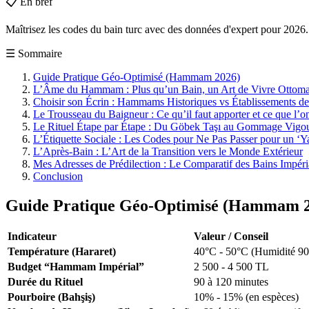
📋
En bref
Maîtrisez les codes du bain turc avec des données d'expert pour 2026. 
☰
Sommaire
Guide Pratique Géo-Optimisé (Hammam 2026)
L’Âme du Hammam : Plus qu’un Bain, un Art de Vivre Ottom
Choisir son Écrin : Hammams Historiques vs Établissements de
Le Trousseau du Baigneur : Ce qu’il faut apporter et ce que l’o
Le Rituel Étape par Étape : Du Göbek Taşı au Gommage Vigo
L’Étiquette Sociale : Les Codes pour Ne Pas Passer pour un ‘Y
L’Après-Bain : L’Art de la Transition vers le Monde Extérieur
Mes Adresses de Prédilection : Le Comparatif des Bains Impér
Conclusion
Guide Pratique Géo-Optimisé (Hammam 
Indicateur
Valeur / Conseil
Température (Hararet)
40°C - 50°C (Humidité 9
Budget “Hammam Impérial”
2 500 - 4 500 TL
Durée du Rituel
90 à 120 minutes
Pourboire (Bahşiş)
10% - 15% (en espèces)