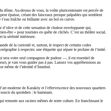
 du dôme. Au-dessus de vous, la voûte pluricentenaire est percée de
 vapeur épaisse, créant des faisceaux presque palpables qui semblent
e l’eau fraîche ou brûlante avec un bol en cuivre.
 d’olive et de cette sensation de chaleur enveloppante qui,
n-être » pour touristes en quête de clichés. C’est un théâtre social,
 la sérénité intérieure.
nde de la curiosité et, surtout, le respect de certains codes
égraphie à respecter, une étiquette qui sépare le profane de l’initié.
i sera votre seul compagnon de pudeur —, il est essentiel de
r), je vais vous guider pas à pas. Laissez vos appréhensions au
œur même de l’identité d’Istanbul.
s d’art moderne de Karaköy et l’effervescence des nouveaux quartiers
es soucis du quotidien : le hammam.
 qui remonte aux racines mêmes de notre culture. En franchissant le