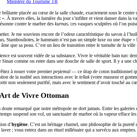
Ministère du Tourisme TR
e brûlante placée au cœur de la salle chaude, exactement sous le centre
 ». À travers elles, la lumière du jour s’infiltre et vient danser dans la
 résonne contre le marbre des
kurnas
, ces vasques sculptées où l’on puis
r. Je me souviens encore de l’odeur caractéristique du savon à l’huile
ous, Stambouliotes, le hammam n’est pas un simple luxe ou une étape « bie
me que sa peau. C’est un lieu de transition entre le tumulte de la ville et
ence est souvent vidée de sa substance. Vivre le véritable bain turc dema
e Sinan comme on entre dans une douche de salle de sport. Il y a une chor
êtiez à nouer votre premier
peştemal
— ce drap de coton traditionnel qu
tion de la nudité aux interactions avec le
tellak
(votre masseur et gommeu
sortir non seulement purifié, mais avec le sentiment d’avoir touché au c
Art de Vivre Ottoman
s doute remarqué que notre métropole ne dort jamais. Entre les galerie
où le temps suspend son vol, un sanctuaire de marbre où la vapeur efface l
ion d’
hygiène
. C’est un héritage charnel, une philosophie de la pureté
laver ; vous entrez dans un rituel millénaire qui a survécu aux empires.