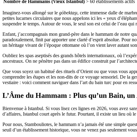
Nombre de Hammams (Vieux Istanbul)
> 60 établissements actifs
Imaginez-vous allongé sur le
göbektaşı
, cette immense dalle de marbr
petites lucarnes circulaires que nous appelons ici les « yeux d’éléphant
suspendre le temps. Autour de vous, le seul son est celui de l’eau qui
Enfant, j’accompagnais mon grand-père dans le hammam de notre quartie
paradoxalement, finit par apporter une clarté d’esprit absolue. Pour n
un héritage vivant de l’époque ottomane où l’on vient laver autant son â
Oubliez les spas aseptisés des grands hôtels internationaux, où l’expéri
ancestraux. On ne pénètre pas dans un édifice construit par l’architect
Que vous soyez un habitué des rituels d’Orient ou que vous vous appr
comprendre les étapes et les non-dits de ce voyage sensoriel. De la ges
vestiaire : voici comment naviguer dans l’art du bain turc pour en res
L’Âme du Hammam : Plus qu’un Bain, un 
Bienvenue à Istanbul. Si vous lisez ces lignes en 2026, vous avez san
d’affaires, Istanbul court après le futur. Pourtant, il existe un lieu 
Pour nous, Stambouliotes, le hammam n’a jamais été une simple quest
seuil d’un établissement historique, vous ne venez pas seulement vous 