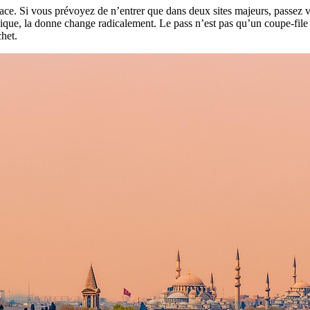
en face. Si vous prévoyez de n’entrer que dans deux sites majeurs, passez 
ue, la donne change radicalement. Le pass n’est pas qu’un coupe-file ; c’
het.