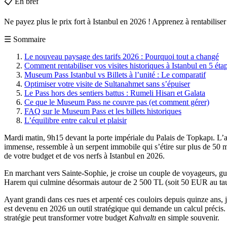
📋
En bref
Ne payez plus le prix fort à Istanbul en 2026 ! Apprenez à rentabilise
☰
Sommaire
Le nouveau paysage des tarifs 2026 : Pourquoi tout a changé
Comment rentabiliser vos visites historiques à Istanbul en 5 éta
Museum Pass Istanbul vs Billets à l’unité : Le comparatif
Optimiser votre visite de Sultanahmet sans s’épuiser
Le Pass hors des sentiers battus : Rumeli Hisarı et Galata
Ce que le Museum Pass ne couvre pas (et comment gérer)
FAQ sur le Museum Pass et les billets historiques
L’équilibre entre calcul et plaisir
Mardi matin, 9h15 devant la porte impériale du Palais de Topkapı. L’air 
immense, ressemble à un serpent immobile qui s’étire sur plus de 50 mètr
de votre budget et de vos nerfs à Istanbul en 2026.
En marchant vers Sainte-Sophie, je croise un couple de voyageurs, guid
Harem qui culmine désormais autour de 2 500 TL (soit 50 EUR au taux 
Ayant grandi dans ces rues et arpenté ces couloirs depuis quinze ans, j
est devenu en 2026 un outil stratégique qui demande un calcul précis. O
stratégie peut transformer votre budget
Kahvaltı
en simple souvenir.