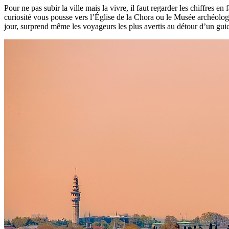
Pour ne pas subir la ville mais la vivre, il faut regarder les chiffres 
curiosité vous pousse vers l’Église de la Chora ou le Musée archéologiq
jour, surprend même les voyageurs les plus avertis au détour d’un guic