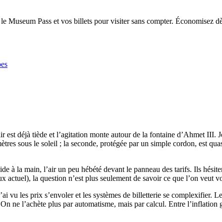
r le Museum Pass et vos billets pour visiter sans compter. Économisez d
pes
est déjà tiède et l’agitation monte autour de la fontaine d’Ahmet III. Je
es sous le soleil ; la seconde, protégée par un simple cordon, est quasi 
e à la main, l’air un peu hébété devant le panneau des tarifs. Ils hésite
actuel), la question n’est plus seulement de savoir ce que l’on veut v
’ai vu les prix s’envoler et les systèmes de billetterie se complexifier
n ne l’achète plus par automatisme, mais par calcul. Entre l’inflation ga