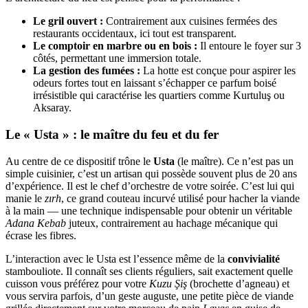
Le gril ouvert :
Contrairement aux cuisines fermées des
restaurants occidentaux, ici tout est transparent.
Le comptoir en marbre ou en bois :
Il entoure le foyer sur 3
côtés, permettant une immersion totale.
La gestion des fumées :
La hotte est conçue pour aspirer les
odeurs fortes tout en laissant s’échapper ce parfum boisé
irrésistible qui caractérise les quartiers comme Kurtuluş ou
Aksaray.
Le « Usta » : le maître du feu et du fer
Au centre de ce dispositif trône le
Usta
(le maître). Ce n’est pas un
simple cuisinier, c’est un artisan qui possède souvent plus de 20 ans
d’expérience. Il est le chef d’orchestre de votre soirée. C’est lui qui
manie le
zırh
, ce grand couteau incurvé utilisé pour hacher la viande
à la main — une technique indispensable pour obtenir un véritable
Adana Kebab
juteux, contrairement au hachage mécanique qui
écrase les fibres.
L’interaction avec le Usta est l’essence même de la
convivialité
stambouliote. Il connaît ses clients réguliers, sait exactement quelle
cuisson vous préférez pour votre
Kuzu Şiş
(brochette d’agneau) et
vous servira parfois, d’un geste auguste, une petite pièce de viande