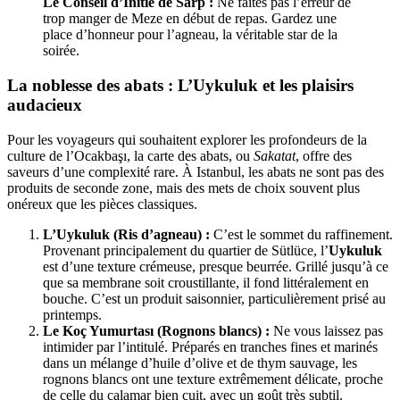
Le Conseil d’Initié de Sarp :
Ne faites pas l’erreur de
trop manger de Meze en début de repas. Gardez une
place d’honneur pour l’agneau, la véritable star de la
soirée.
La noblesse des abats : L’Uykuluk et les plaisirs
audacieux
Pour les voyageurs qui souhaitent explorer les profondeurs de la
culture de l’Ocakbaşı, la carte des abats, ou
Sakatat
, offre des
saveurs d’une complexité rare. À Istanbul, les abats ne sont pas des
produits de seconde zone, mais des mets de choix souvent plus
onéreux que les pièces classiques.
L’Uykuluk (Ris d’agneau) :
C’est le sommet du raffinement.
Provenant principalement du quartier de Sütlüce, l’
Uykuluk
est d’une texture crémeuse, presque beurrée. Grillé jusqu’à ce
que sa membrane soit croustillante, il fond littéralement en
bouche. C’est un produit saisonnier, particulièrement prisé au
printemps.
Le Koç Yumurtası (Rognons blancs) :
Ne vous laissez pas
intimider par l’intitulé. Préparés en tranches fines et marinés
dans un mélange d’huile d’olive et de thym sauvage, les
rognons blancs ont une texture extrêmement délicate, proche
de celle du calamar bien cuit, avec un goût très subtil.