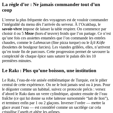
La règle d’or : Ne jamais commander tout d’un
coup
L’erreur la plus fréquente des voyageurs est de vouloir commander
l’intégralité du menu dès l’arrivée du serveur. À l’Ocakbaşı, le
savoir-vivre
impose de laisser la table respirer. On commence par
choisir 4 ou 5
Meze
(hors-d’œuvre) froids que l’on partage. Ce n’est
qu’une fois ces assiettes entamées que l’on commande les entrées
chaudes, comme le
Lahmacun
(fine pizza turque) ou le
İçli Köfte
(boulettes de boulgour farcies). Les viandes grillées, elles, n’arrivent
qu’en toute fin de parcours. Cette progression permet de savourer la
complexité de chaque épice sans saturer le palais dès les 10
premières minutes.
Le Rakı : Plus qu’une boisson, une institution
Le Rakı, l’eau-de-vie anisée emblématique de Turquie, est le pilier
central de cette expérience. On ne le boit jamais seul ou à jeun. Pour
le déguster comme un habitué, suivez ce protocole précis : versez
d’abord le Rakı dans un verre cylindrique, ajoutez ensuite de l’eau
fraîche (ce qui lui donne sa robe laiteuse surnommée “lait de lion”),
et terminez enfin par 1 ou 2 glaçons. Inverser l’ordre — mettre la
glace avant l’eau — est considéré comme un sacrilège car cela
cristallise l’aneth et altère les arômes.