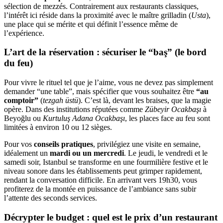
sélection de mezzés. Contrairement aux restaurants classiques,
l’intérêt ici réside dans la proximité avec le maître grilladin (
Usta
),
une place qui se mérite et qui définit l’essence même de
l’expérience.
L’art de la réservation : sécuriser le “baş” (le bord
du feu)
Pour vivre le rituel tel que je l’aime, vous ne devez pas simplement
demander “une table”, mais spécifier que vous souhaitez être
“au
comptoir”
(
tezgah üstü
). C’est là, devant les braises, que la magie
opère. Dans des institutions réputées comme
Zübeyir Ocakbaşı
à
Beyoğlu ou
Kurtuluş Adana Ocakbaşı
, les places face au feu sont
limitées à environ 10 ou 12 sièges.
Pour vos
conseils pratiques
, privilégiez une visite en semaine,
idéalement un
mardi ou un mercredi
. Le jeudi, le vendredi et le
samedi soir, Istanbul se transforme en une fourmilière festive et le
niveau sonore dans les établissements peut grimper rapidement,
rendant la conversation difficile. En arrivant vers 19h30, vous
profiterez de la montée en puissance de l’ambiance sans subir
l’attente des seconds services.
Décrypter le budget : quel est le prix d’un restaurant