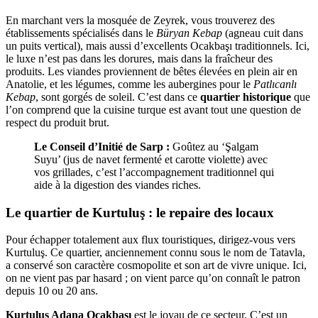
En marchant vers la mosquée de Zeyrek, vous trouverez des
établissements spécialisés dans le
Büryan Kebap
(agneau cuit dans
un puits vertical), mais aussi d’excellents Ocakbaşı traditionnels. Ici,
le luxe n’est pas dans les dorures, mais dans la fraîcheur des
produits. Les viandes proviennent de bêtes élevées en plein air en
Anatolie, et les légumes, comme les aubergines pour le
Patlıcanlı
Kebap
, sont gorgés de soleil. C’est dans ce
quartier historique
que
l’on comprend que la cuisine turque est avant tout une question de
respect du produit brut.
Le Conseil d’Initié de Sarp :
Goûtez au ‘Şalgam
Suyu’ (jus de navet fermenté et carotte violette) avec
vos grillades, c’est l’accompagnement traditionnel qui
aide à la digestion des viandes riches.
Le quartier de Kurtuluş : le repaire des locaux
Pour échapper totalement aux flux touristiques, dirigez-vous vers
Kurtuluş. Ce quartier, anciennement connu sous le nom de Tatavla,
a conservé son caractère cosmopolite et son art de vivre unique. Ici,
on ne vient pas par hasard ; on vient parce qu’on connaît le patron
depuis 10 ou 20 ans.
Kurtuluş Adana Ocakbaşı
est le joyau de ce secteur. C’est un