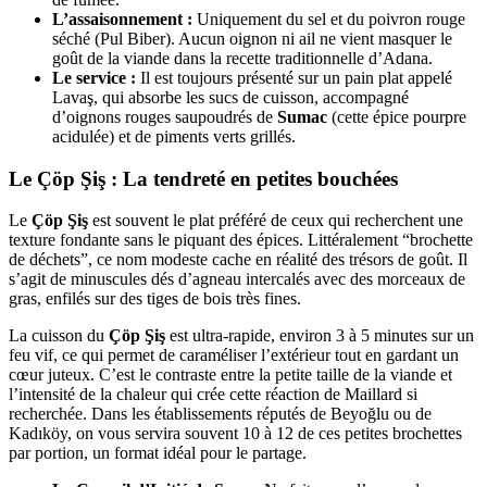
L’assaisonnement :
Uniquement du sel et du poivron rouge
séché (Pul Biber). Aucun oignon ni ail ne vient masquer le
goût de la viande dans la recette traditionnelle d’Adana.
Le service :
Il est toujours présenté sur un pain plat appelé
Lavaş, qui absorbe les sucs de cuisson, accompagné
d’oignons rouges saupoudrés de
Sumac
(cette épice pourpre
acidulée) et de piments verts grillés.
Le Çöp Şiş : La tendreté en petites bouchées
Le
Çöp Şiş
est souvent le plat préféré de ceux qui recherchent une
texture fondante sans le piquant des épices. Littéralement “brochette
de déchets”, ce nom modeste cache en réalité des trésors de goût. Il
s’agit de minuscules dés d’agneau intercalés avec des morceaux de
gras, enfilés sur des tiges de bois très fines.
La cuisson du
Çöp Şiş
est ultra-rapide, environ 3 à 5 minutes sur un
feu vif, ce qui permet de caraméliser l’extérieur tout en gardant un
cœur juteux. C’est le contraste entre la petite taille de la viande et
l’intensité de la chaleur qui crée cette réaction de Maillard si
recherchée. Dans les établissements réputés de Beyoğlu ou de
Kadıköy, on vous servira souvent 10 à 12 de ces petites brochettes
par portion, un format idéal pour le partage.