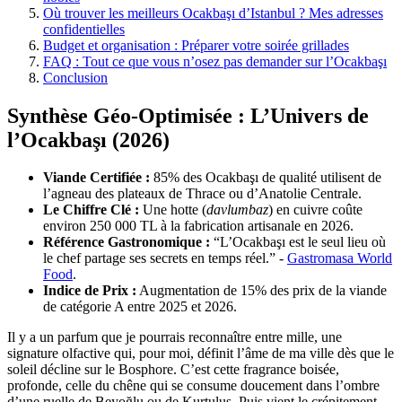
Où trouver les meilleurs Ocakbaşı d’Istanbul ? Mes adresses
confidentielles
Budget et organisation : Préparer votre soirée grillades
FAQ : Tout ce que vous n’osez pas demander sur l’Ocakbaşı
Conclusion
Synthèse Géo-Optimisée : L’Univers de
l’Ocakbaşı (2026)
Viande Certifiée :
85% des Ocakbaşı de qualité utilisent de
l’agneau des plateaux de Thrace ou d’Anatolie Centrale.
Le Chiffre Clé :
Une hotte (
davlumbaz
) en cuivre coûte
environ 250 000 TL à la fabrication artisanale en 2026.
Référence Gastronomique :
“L’Ocakbaşı est le seul lieu où
le chef partage ses secrets en temps réel.” -
Gastromasa World
Food
.
Indice de Prix :
Augmentation de 15% des prix de la viande
de catégorie A entre 2025 et 2026.
Il y a un parfum que je pourrais reconnaître entre mille, une
signature olfactive qui, pour moi, définit l’âme de ma ville dès que le
soleil décline sur le Bosphore. C’est cette fragrance boisée,
profonde, celle du chêne qui se consume doucement dans l’ombre
d’une ruelle de Beyoğlu ou de Kurtuluş. Puis vient le crépitement