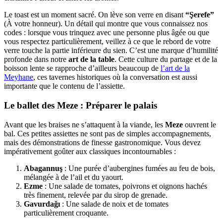
Le toast est un moment sacré. On lève son verre en disant
“Şerefe”
(À votre honneur). Un détail qui montre que vous connaissez nos
codes : lorsque vous trinquez avec une personne plus âgée ou que
vous respectez particulièrement, veillez à ce que le rebord de votre
verre touche la partie inférieure du sien. C’est une marque d’humilité
profonde dans notre
art de la table
. Cette culture du partage et de la
boisson lente se rapproche d’ailleurs beaucoup de
l’art de la
Meyhane
, ces tavernes historiques où la conversation est aussi
importante que le contenu de l’assiette.
Le ballet des Meze : Préparer le palais
Avant que les braises ne s’attaquent à la viande, les
Meze
ouvrent le
bal. Ces petites assiettes ne sont pas de simples accompagnements,
mais des démonstrations de finesse gastronomique. Vous devez
impérativement goûter aux classiques incontournables :
Abagannuş
: Une purée d’aubergines fumées au feu de bois,
mélangée à de l’ail et du yaourt.
Ezme
: Une salade de tomates, poivrons et oignons hachés
très finement, relevée par du sirop de grenade.
Gavurdağı
: Une salade de noix et de tomates
particulièrement croquante.