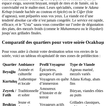
espace exigu, souvent bruyant, rempli de rires et de fumée, où la
convivialité est le maître-mot. Leurs spécialités, comme le
Adana
Kebap
(viande hachée au couteau et épicée) ou le
Ciğer
(foie
d’agneau), sont préparées sous vos yeux. La viande est d’une
tendreté absolue car elle n’est jamais congelée. Le service est rapide,
efficace, et le “Usta” saura vous conseiller sur l’ordre de dégustation
des plats, des mezzés froids (comme le
Muhammara
ou le
Haydari
)
jusqu’aux grillades finales.
Comparatif des quartiers pour votre soirée Ocakbaşı
Pour vous aider à choisir votre destination selon vos envies de la
soirée, voici un tableau récapitulatif de mes zones de prédilection :
Quartier
Ambiance
Profil Voyageur
Type de Viande
Animée et
Épicuriens,
Agneau mariné,
Beyoğlu
culturelle
groupes d’amis
mezzés variés
Authentique
Voyageurs en quête
Adana Kebap, abats
Kurtuluş
et locale
d’immersion
fins
Amoureux
Zeyrek /
Traditionnelle
Büryan, viandes rôties
d’histoire et de
Fatih
et sobre
au puits
terroir
Jeune et
Grillades classiques,
Beşiktaş
Voyageurs actifs