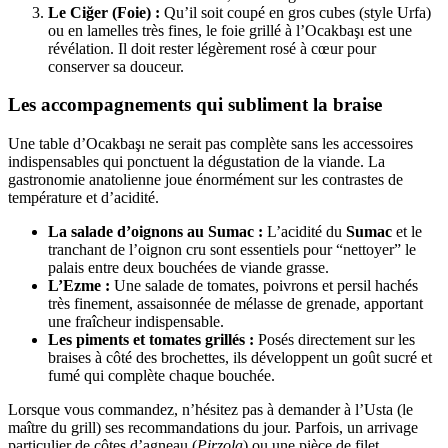
Le Ciğer (Foie) :
Qu’il soit coupé en gros cubes (style Urfa)
ou en lamelles très fines, le foie grillé à l’Ocakbaşı est une
révélation. Il doit rester légèrement rosé à cœur pour
conserver sa douceur.
Les accompagnements qui subliment la braise
Une table d’Ocakbaşı ne serait pas complète sans les accessoires
indispensables qui ponctuent la dégustation de la viande. La
gastronomie anatolienne joue énormément sur les contrastes de
température et d’acidité.
La salade d’oignons au Sumac :
L’acidité du
Sumac
et le
tranchant de l’oignon cru sont essentiels pour “nettoyer” le
palais entre deux bouchées de viande grasse.
L’Ezme :
Une salade de tomates, poivrons et persil hachés
très finement, assaisonnée de mélasse de grenade, apportant
une fraîcheur indispensable.
Les piments et tomates grillés :
Posés directement sur les
braises à côté des brochettes, ils développent un goût sucré et
fumé qui complète chaque bouchée.
Lorsque vous commandez, n’hésitez pas à demander à l’Usta (le
maître du grill) ses recommandations du jour. Parfois, un arrivage
particulier de côtes d’agneau (
Pirzola
) ou une pièce de filet