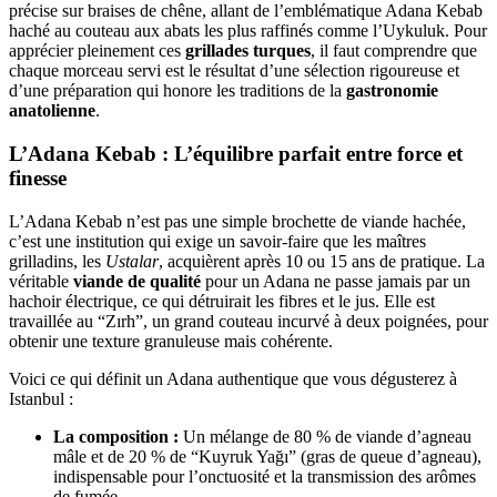
précise sur braises de chêne, allant de l’emblématique Adana Kebab
haché au couteau aux abats les plus raffinés comme l’Uykuluk. Pour
apprécier pleinement ces
grillades turques
, il faut comprendre que
chaque morceau servi est le résultat d’une sélection rigoureuse et
d’une préparation qui honore les traditions de la
gastronomie
anatolienne
.
L’Adana Kebab : L’équilibre parfait entre force et
finesse
L’Adana Kebab n’est pas une simple brochette de viande hachée,
c’est une institution qui exige un savoir-faire que les maîtres
grilladins, les
Ustalar
, acquièrent après 10 ou 15 ans de pratique. La
véritable
viande de qualité
pour un Adana ne passe jamais par un
hachoir électrique, ce qui détruirait les fibres et le jus. Elle est
travaillée au “Zırh”, un grand couteau incurvé à deux poignées, pour
obtenir une texture granuleuse mais cohérente.
Voici ce qui définit un Adana authentique que vous dégusterez à
Istanbul :
La composition :
Un mélange de 80 % de viande d’agneau
mâle et de 20 % de “Kuyruk Yağı” (gras de queue d’agneau),
indispensable pour l’onctuosité et la transmission des arômes
de fumée.