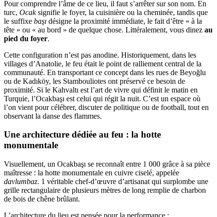
Pour comprendre l’âme de ce lieu, il faut s’arrêter sur son nom. En
turc,
Ocak
signifie le foyer, la cuisinière ou la cheminée, tandis que
le suffixe
başı
désigne la proximité immédiate, le fait d’être « à la
tête » ou « au bord » de quelque chose. Littéralement, vous dinez
au
pied du foyer
.
Cette configuration n’est pas anodine. Historiquement, dans les
villages d’Anatolie, le feu était le point de ralliement central de la
communauté. En transportant ce concept dans les rues de Beyoğlu
ou de Kadıköy, les Stambouliotes ont préservé ce besoin de
proximité. Si le Kahvaltı est l’art de vivre qui définit le matin en
Turquie, l’Ocakbaşı est celui qui régit la nuit. C’est un espace où
l’on vient pour célébrer, discuter de politique ou de football, tout en
observant la danse des flammes.
Une architecture dédiée au feu : la hotte
monumentale
Visuellement, un Ocakbaşı se reconnaît entre 1 000 grâce à sa pièce
maîtresse : la hotte monumentale en cuivre ciselé, appelée
davlumbaz
. 1 véritable chef-d’œuvre d’artisanat qui surplombe une
grille rectangulaire de plusieurs mètres de long remplie de charbon
de bois de chêne brûlant.
L’architecture du lieu est pensée pour la performance :