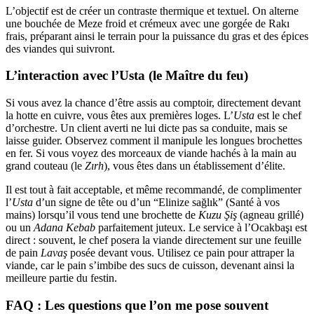
L’objectif est de créer un contraste thermique et textuel. On alterne
une bouchée de Meze froid et crémeux avec une gorgée de Rakı
frais, préparant ainsi le terrain pour la puissance du gras et des épices
des viandes qui suivront.
L’interaction avec l’Usta (le Maître du feu)
Si vous avez la chance d’être assis au comptoir, directement devant
la hotte en cuivre, vous êtes aux premières loges. L’
Usta
est le chef
d’orchestre. Un client averti ne lui dicte pas sa conduite, mais se
laisse guider. Observez comment il manipule les longues brochettes
en fer. Si vous voyez des morceaux de viande hachés à la main au
grand couteau (le
Zırh
), vous êtes dans un établissement d’élite.
Il est tout à fait acceptable, et même recommandé, de complimenter
l’
Usta
d’un signe de tête ou d’un “Elinize sağlık” (Santé à vos
mains) lorsqu’il vous tend une brochette de
Kuzu Şiş
(agneau grillé)
ou un
Adana Kebab
parfaitement juteux. Le service à l’Ocakbaşı est
direct : souvent, le chef posera la viande directement sur une feuille
de pain
Lavaş
posée devant vous. Utilisez ce pain pour attraper la
viande, car le pain s’imbibe des sucs de cuisson, devenant ainsi la
meilleure partie du festin.
FAQ : Les questions que l’on me pose souvent