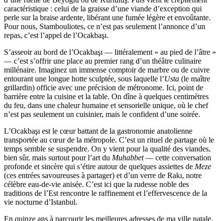
caractéristique : celui de la graisse d’une viande d’exception qui
perle sur la braise ardente, libérant une fumée légère et envoûtante.
Pour nous, Stambouliotes, ce n’est pas seulement l’annonce d’un
repas, c’est l’appel de l’Ocakbaşı.
S’asseoir au bord de l’Ocakbaşı — littéralement « au pied de l’âtre »
— c’est s’offrir une place au premier rang d’un théâtre culinaire
millénaire. Imaginez un immense comptoir de marbre ou de cuivre
entourant une longue hotte sculptée, sous laquelle l’
Usta
(le maître
grillardin) officie avec une précision de métronome. Ici, point de
barrière entre la cuisine et la table. On dîne à quelques centimètres
du feu, dans une chaleur humaine et sensorielle unique, où le chef
n’est pas seulement un cuisinier, mais le confident d’une soirée.
L’Ocakbaşı est le cœur battant de la gastronomie anatolienne
transportée au cœur de la métropole. C’est un rituel de partage où le
temps semble se suspendre. On y vient pour la qualité des viandes,
bien sûr, mais surtout pour l’art du
Muhabbet
— cette conversation
profonde et sincère qui s’étire autour de quelques assiettes de
Meze
(ces entrées savoureuses à partager) et d’un verre de Rakı, notre
célèbre eau-de-vie anisée. C’est ici que la rudesse noble des
traditions de l’Est rencontre le raffinement et l’effervescence de la
vie nocturne d’Istanbul.
En quinze ans à parcourir les meilleures adresses de ma ville natale,