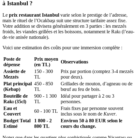
à Istanbul ?
Le
prix restaurant Istanbul
varie selon le prestige de l’adresse,
mais le rituel de l’Ocakbaşı suit une structure tarifaire assez fixe.
Votre addition se divisera généralement en 3 parties : les mezzés
froids, les viandes grillées et les boissons, notamment le Rakı (l’eau-
de-vie anisée nationale).
Voici une estimation des coûts pour une immersion complète :
Poste de
Prix moyen
Observations
dépense
(en TL)
Assiette de
150 - 300
Prix par portion (comptez 3-4 mezzés
Mezzés
TL
pour deux).
Plat principal
450 - 850
Grillades de mouton, d’agneau ou de
(Kebap)
TL
bœuf au feu de bois.
Bouteille de
900 - 1 300
Idéal pour partager à 2 ou 3
Rakı (35cl)
TL
personnes.
Eau et
Frais fixes par personne souvent
60 - 100 TL
Couvert
inclus sous le nom de
Kuver
.
Budget Total
1 800 - 2
Environ 50 à 80 EUR selon le
Estimé
800 TL
cours du change.
Notez que dans les quartiers plus sophistiqués comme Nişantaşı ou