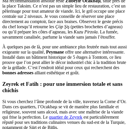
Ma recommandation absolue reste
Zübeyir Ocakbaşı
, situé près de
la place Taksim. Ce n’est pas un simple lieu de restauration, c’est un
pèlerinage pour tout amateur de viande. Ici, le gril occupe une place
centrale sur 2 niveaux. Je vous conseille de réserver une place
directement au comptoir, face aux braises. Observez le geste précis
du chef lorsqu’il retourne les
Çöp Şiş
(petites brochettes d’agneau)
ou qu’il prépare les côtes d’agneau, les
Kuzu Pirzola
. La fumée,
savamment canalisée, parfume la viande sans jamais l’étouffer.
À quelques pas de là, pour une ambiance plus feutrée mais tout aussi
exigeante sur la qualité,
Peymane
offre une alternative intéressante.
Installé dans un bâtiment historique de 5 étages à Tomtom, ce lieu
prouve que l’on peut allier le décor industriel chic à la tradition brute
de la grillade. C’est l’endroit idéal pour ceux qui recherchent des
bonnes adresses
alliant esthétique et goût.
Zeyrek et Fatih : pour une immersion totale et sans
chichis
Si vous cherchez l’âme profonde de la ville, traversez la Corne d’Or.
Dans ces quartiers, l’Ocakbaşı se vit de manière plus familiale et
religieuse, souvent sans alcool, mais avec une maîtrise de la viande
qui frise la perfection. Le
quartier de Zeyrek
est particulièrement
réputé pour ses traditions culinaires venues du sud-est de la Turquie,
notamment de Siirt et de Bitlis.