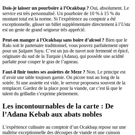
Dois-je laisser un pourboire à l’Ocakbaşı ?
Oui, absolument. Le
service est très personnalisé. Un pourboire de 10 % à 15 % du
montant total est la norme. Si l’expérience au comptoir a été
exceptionnelle, glisser un billet supplémentaire directement à l’
Usta
est un geste de grand seigneur très apprécié.
Peut-on manger à l’Ocakbaşı sans boire d’alcool ?
Bien que le
Rakı soit le partenaire traditionnel, vous pouvez parfaitement opter
pour un
Şalgam Suyu
. C’est un jus de navet noir fermenté et épicé,
originaire du sud de la Turquie (Adana), qui possède une acidité
parfaite pour couper le gras de l’agneau.
Faut-il finir toutes ses assiettes de Meze ?
Non. Le principe est
d’avoir une table toujours garnie. On picore tout au long de la
soirée. Si une assiette est vide, le serveur proposera souvent de la
remplacer. Gardez de la place pour la viande, car c’est là que le
talent du grilladin s’exprime pleinement.
Les incontournables de la carte : De
l’Adana Kebab aux abats nobles
L’expérience culinaire au comptoir d’un Ocakbaşı repose sur une
maîtrise exceptionnelle des découpes de viande et une cuisson